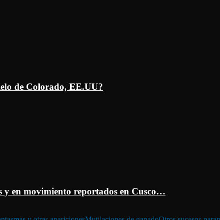
ielo de Colorado, EE.UU?
 y en movimiento reportados en Cusco…
ntasmas y otras apariciones
Mutilaciones de ganado
Otros sucesos para