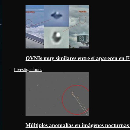
OVNIs muy similares entre sí aparecen en 
Investigaciones
Múltiples anomalías en imágenes nocturnas