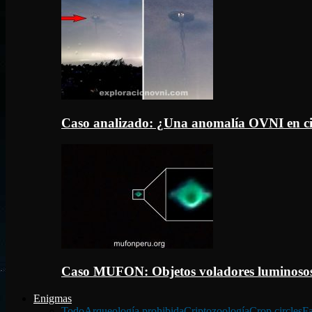
Caso analizado: ¿Una anomalía OVNI en c
Caso MUFON: Objetos voladores luminosos
Enigmas
Todo
Arqueología prohibida
Criptozoología
Crop circles
Fa