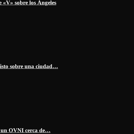
e «V» sobre los Ángeles
isto sobre una ciudad…
ar un OVNI cerca de…