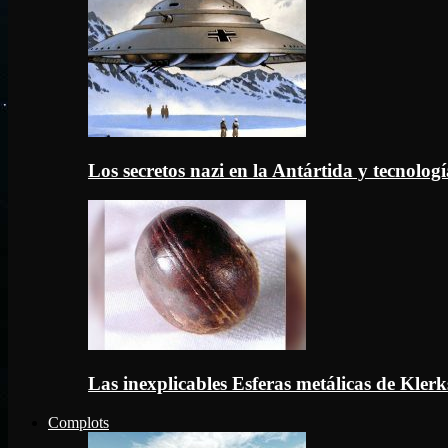
Los secretos nazi en la Antártida y tecnologí
Las inexplicables Esferas metálicas de Kler
Complots