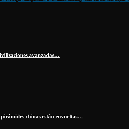
ivilizaciones avanzadas…
s pirámides chinas están envueltas…