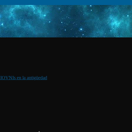
I
OVNIs en la antigüedad