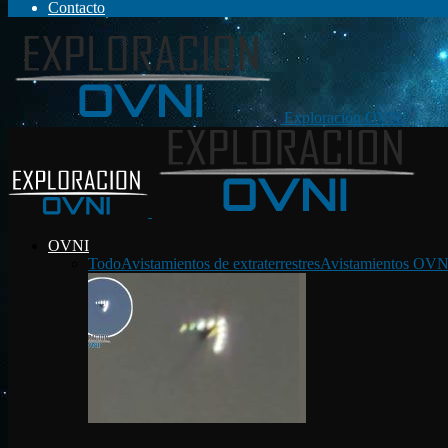
Contacto
Exploración OVNI
OVNI
Todo
Avistamientos de extraterrestres
Avistamientos OVN