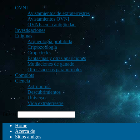
OVNI
Avistamientos de extraterrestres
Avistamientos OVNI
OVNIs en la antigüedad
Investigaciones
Enigmas
Arqueología prohibida
Criptozoología
Crop circles
Fantasmas y otras apariciones
Mutilaciones de ganado
Otros sucesos paranormales
Complots
Ciencia
Astronomía
Descubrimientos
Universo
Vida extraterrestre
Buscar
Home
Acerca de
Sitios amigos