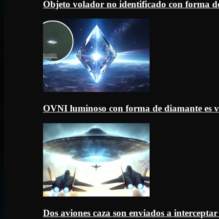
Objeto volador no identificado con forma d
OVNI luminoso con forma de diamante es v
Dos aviones caza son enviados a intercept