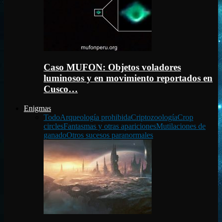
Caso MUFON: Objetos voladores
luminosos y en movimiento reportados en
Cusco…
Enigmas
Todo
Arqueología prohibida
Criptozoología
Crop
circles
Fantasmas y otras apariciones
Mutilaciones de
ganado
Otros sucesos paranormales