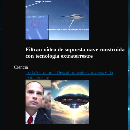
Filtran vídeo de supuesta nave construida
con tecnología extraterrestre
Ciencia
Todo
Astronomía
Descubrimientos
Universo
Vida
extraterrestre