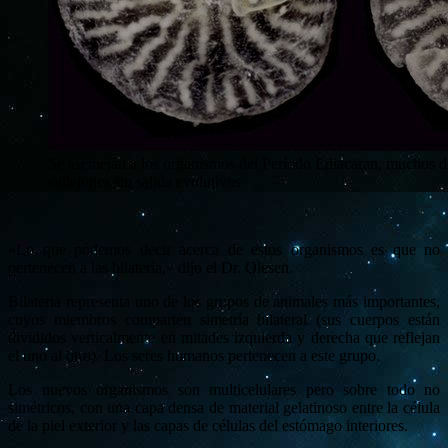
Se asemejan a los organismos del Período Ediacaran, muchos de
callejones sin salida evolutivos
«Lo que podemos decir acerca de estos organismos es que no
pertenecen a las bilateria,» dijo el Dr. Olesen.
Bilateria representa uno de los grupos de animales más importantes,
cuyos miembros comparten simetría bilateral (sus cuerpos están
divididos verticalmente en mitades izquierda y derecha que reflejan
el uno al otro). Los seres humanos pertenecen a este grupo.
Los nuevos organismos son multicelulares pero sobre todo no
simétricos, con una capa densa de material gelatinoso entre la célula
de la piel exterior y las capas de células del estómago interiores.