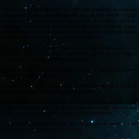
Durante un crucero científico en 1986, los científicos recolectaron
organismos en las profundidades del agua (a 400 metros y 1.000
metros) en el talud continental de Australia del sudeste, cerca de
Tasmania. Pero los dos tipos de organismos con forma de hongo
fueron reconocidos recientemente, después de la clasificación de las
muestras a granel recogidos durante la expedición.
«Encontrar algo como esto es muy raro, esto tal vez sólo pasó cerca
de cuatro veces en los últimos 100 años», dijo el co-autor Jorgen
Olesen, de la Universidad de Copenhague.
Él dijo a la BBC: «Pensamos que pertenece a algún lugar,el reino
animal, la pregunta es dónde.»
El sistema utiliza para agrupar toda la forma de vida en la Tierra, y
que abarca varios niveles o rangos taxonómicos.
Un dominio es el más alto rango taxonómico y debajo de eso es un
reino. Tradicionalmente, los biólogos han reconocido cinco o seis
reinos, incluyendo animales, plantas, hongos y bacterias.
Los Reinos se dividen en filos, que se agrupan de acuerdo a las
similitudes en el plan general del cuerpo.