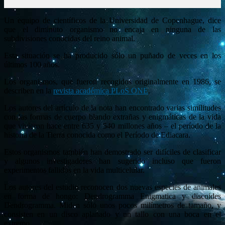
Un equipo de científicos de la Universidad de Copenhague, dice
que el diminuto organismo no encaja en ninguna de las
subdivisiones conocidas del reino animal.
Esta situación se ha producido sólo un puñado de veces en los
últimos 100 años.
Los organismos, que fueron recogidos originalmente en 1986, se
describen en la
revista académica PLoS ONE
.
Los autores del artículo de la nota han encontrado varias similitudes
con las formas de cuerpo blando extrañas y enigmáticas de la vida
que vivieron hace entre 635 y 540 millones años – el período de la
historia de la Tierra conocida como el Período de Ediacara.
Estos organismos también han demostrado ser difíciles de clasificar
y algunos investigadores han sugerido incluso que fueron
experimentos fallidos en la vida multicelular.
Los autores del estudio reconocen dos nuevas especies de animales
en forma de hongo: Dendrogramma Enigmatica y discoides
Dendrogramma. Miden sólo unos pocos milímetros de tamaño, y
consisten en un disco aplanado y un tallo con una boca en el
extremo.