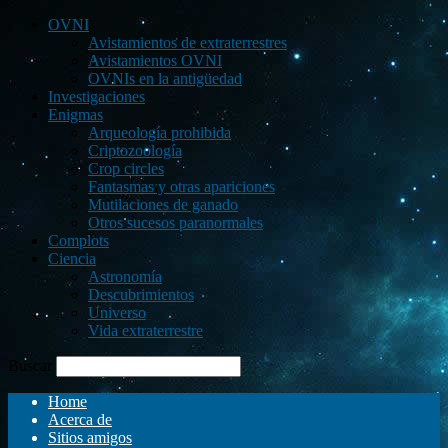
OVNI
Avistamientos de extraterrestres
Avistamientos OVNI
OVNIs en la antigüedad
Investigaciones
Enigmas
Arqueología prohibida
Criptozoología
Crop circles
Fantasmas y otras apariciones
Mutilaciones de ganado
Otros sucesos paranormales
Complots
Ciencia
Astronomía
Descubrimientos
Universo
Vida extraterrestre
Buscar
Home
Acerca de
Sitios amigos