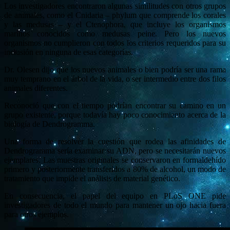
Los investigadores encontraron algunas similitudes con otros grupos
de animales, como el Cnidaria – phylum que comprende los corales
y las medusas – y el Ctenophora, que incluye los organismos
marinos conocidos como medusas peine. Pero los nuevos
organismos no cumplieron con todos los criterios requeridos para su
inclusión en ninguna de esas categorías.
Dr. Olesen dijo que los nuevos animales o bien podría ser una rama
muy temprano en el árbol de la vida, o ser intermedio entre dos filos
animales diferentes.
Reconoció que con el tiempo podrían encontrar su camino en un
grupo existente, porque todavía hay poco conocimiento acerca de la
biología de Dendrogramma.
Una forma de resolver la cuestión que rodea las afinidades de
Dendrogramma sería examinar su ADN, pero se necesitarán nuevos
ejemplares. Las muestras originales se conservaron en formaldehído
primero y posteriormente transferidos a 80% de alcohol, un modo de
tratamiento que impide el análisis de material genético.
En consecuencia, el papel del equipo en PLoS ONE pide
investigadores de todo el mundo para mantener un ojo hacia fuera
para otros ejemplos.