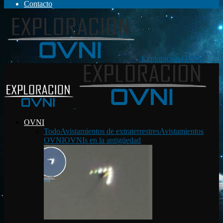
Contacto
Exploración OVNI
OVNI
Todo
Avistamientos de extraterrestres
Avistamientos
OVNI
OVNIs en la antigüedad