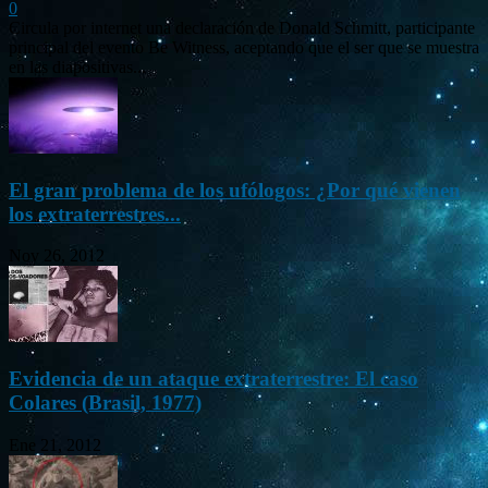
0
Circula por internet una declaración de Donald Schmitt, participante
principal del evento Be Witness, aceptando que el ser que se muestra
en las diapositivas...
El gran problema de los ufólogos: ¿Por qué vienen
los extraterrestres...
Nov 26, 2012
Evidencia de un ataque extraterrestre: El caso
Colares (Brasil, 1977)
Ene 21, 2012