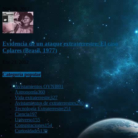
Nov 26, 2012
Evidencia de un ataque extraterrestre: El caso
Colares (Brasil, 1977)
Ene 21, 2012
Categoría popular
Avistamientos OVNI
891
Astronomía
360
Vida extraterrestre
327
Avistamientos de extraterrestres
290
Tecnología Extraterrestre
251
Ciencia
197
Universo
155
Conspiraciones
154
Curiosidades
139