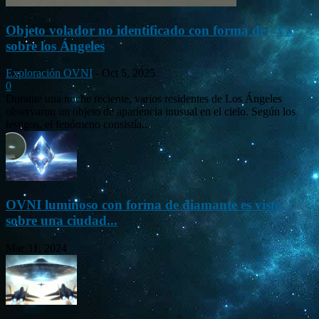
Objeto volador no identificado con forma de «V»
sobre los Ángeles
Exploración OVNI
-
Oct 5, 2025
0
Durante una noche reciente, varios residentes de Los Ángeles
observaron un objeto de apariencia inusual en el cielo. Según los
testigos, el fenómeno consistía...
OVNI luminoso con forma de diamante es visto
sobre una ciudad...
Mar 31, 2024