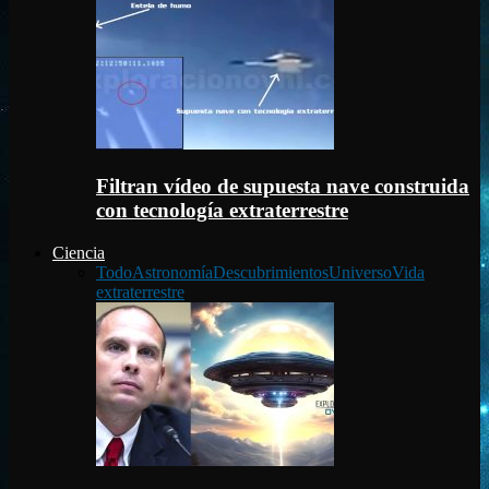
Filtran vídeo de supuesta nave construida
con tecnología extraterrestre
Ciencia
Todo
Astronomía
Descubrimientos
Universo
Vida
extraterrestre