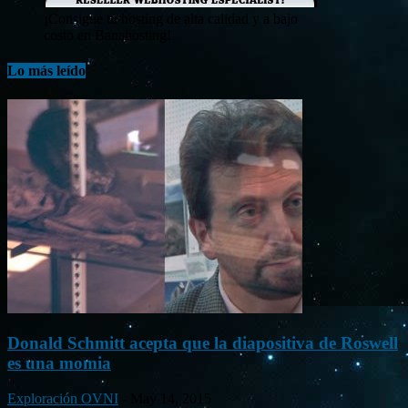
¡Consigue tu hosting de alta calidad y a bajo
costo en Banahosting!
Lo más leído
Donald Schmitt acepta que la diapositiva de Roswell
es una momia
Exploración OVNI
-
May 14, 2015