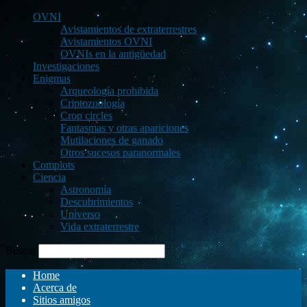
OVNI
Avistamientos de extraterrestres
Avistamientos OVNI
OVNIs en la antigüedad
Investigaciones
Enigmas
Arqueología prohibida
Criptozoología
Crop circles
Fantasmas y otras apariciones
Mutilaciones de ganado
Otros sucesos paranormales
Complots
Ciencia
Astronomía
Descubrimientos
Universo
Vida extraterrestre
Buscar
Home
Acerca de
Sitios amigos