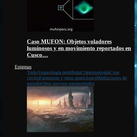
Caso MUFON: Objetos voladores
luminosos y en movimiento reportados en
Cusco…
Enigmas
Todo
Arqueología prohibida
Criptozoología
Crop
circles
Fantasmas y otras apariciones
Mutilaciones de
ganado
Otros sucesos paranormales