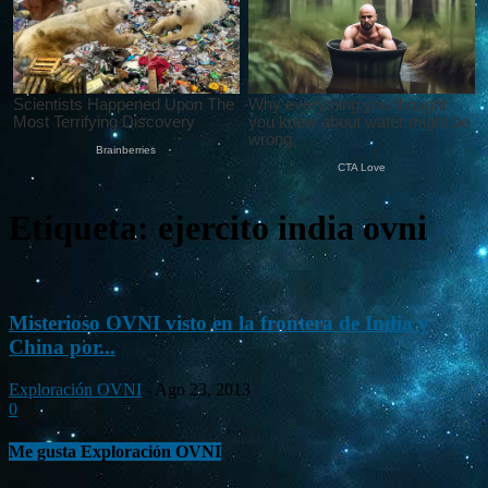
Etiqueta: ejercito india ovni
Misterioso OVNI visto en la frontera de India y
China por...
Exploración OVNI
-
Ago 23, 2013
0
Me gusta Exploración OVNI