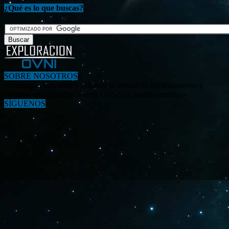
¿Qué es lo que buscas?
SOBRE NOSOTROS
«Investigar, descubrir y difundir la verdad de los fenómenos y
enigmas relacionados al tema OVNI en nuestro mundo.»
SÍGUENOS