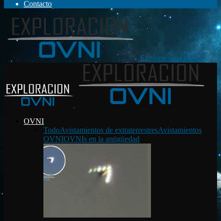
Contacto
Exploración OVNI
OVNI
Todo
Avistamientos de extraterrestres
Avistamientos
OVNI
OVNIs en la antigüedad