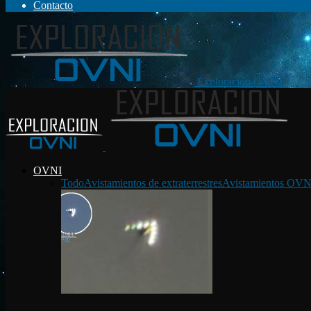
Contacto
Exploración OVNI
OVNI
Todo
Avistamientos de extraterrestres
Avistamientos OVN