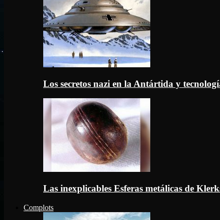
Los secretos nazi en la Antártida y tecnologí
Las inexplicables Esferas metálicas de Kler
Complots