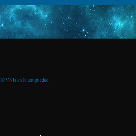
I
OVNIs en la antigüedad