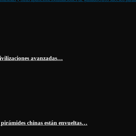
ivilizaciones avanzadas…
s pirámides chinas están envueltas…