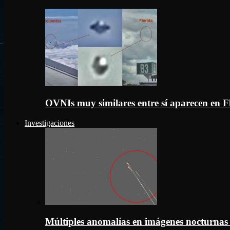
OVNIs muy similares entre sí aparecen en 
Investigaciones
Múltiples anomalías en imágenes nocturnas