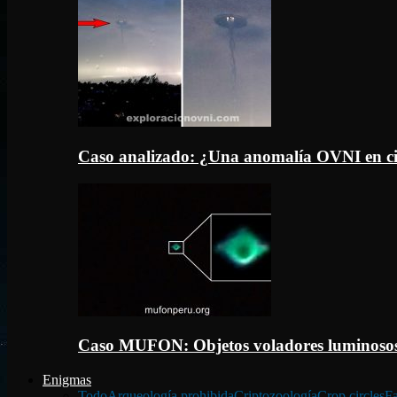
Caso analizado: ¿Una anomalía OVNI en c
Caso MUFON: Objetos voladores luminosos
Enigmas
Todo
Arqueología prohibida
Criptozoología
Crop circles
Fa