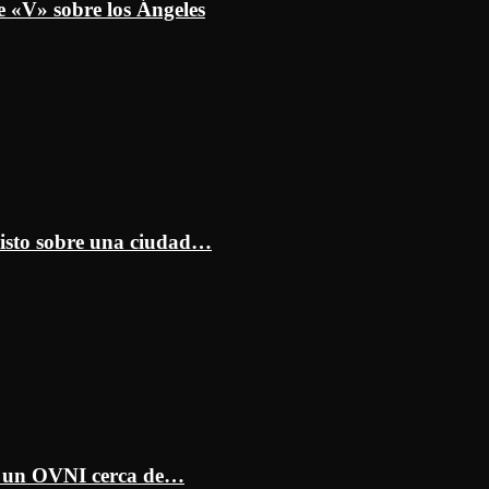
e «V» sobre los Ángeles
isto sobre una ciudad…
ar un OVNI cerca de…