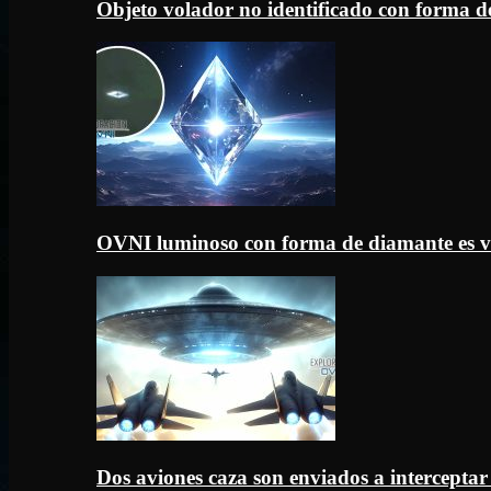
Objeto volador no identificado con forma d
OVNI luminoso con forma de diamante es v
Dos aviones caza son enviados a intercept