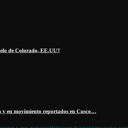
ielo de Colorado, EE.UU?
 y en movimiento reportados en Cusco…
ntasmas y otras apariciones
Mutilaciones de ganado
Otros sucesos para