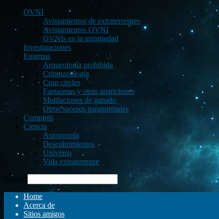
OVNI
Avistamientos de extraterrestres
Avistamientos OVNI
OVNIs en la antigüedad
Investigaciones
Enigmas
Arqueología prohibida
Criptozoología
Crop circles
Fantasmas y otras apariciones
Mutilaciones de ganado
Otros sucesos paranormales
Complots
Ciencia
Astronomía
Descubrimientos
Universo
Vida extraterrestre
Buscar
Home
Acerca de
Sitios amigos