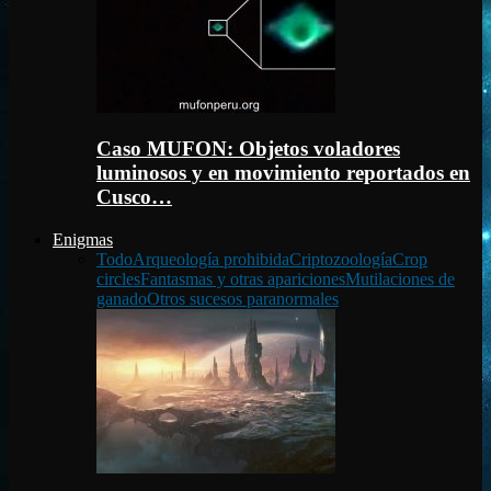
Caso MUFON: Objetos voladores
luminosos y en movimiento reportados en
Cusco…
Enigmas
Todo
Arqueología prohibida
Criptozoología
Crop
circles
Fantasmas y otras apariciones
Mutilaciones de
ganado
Otros sucesos paranormales