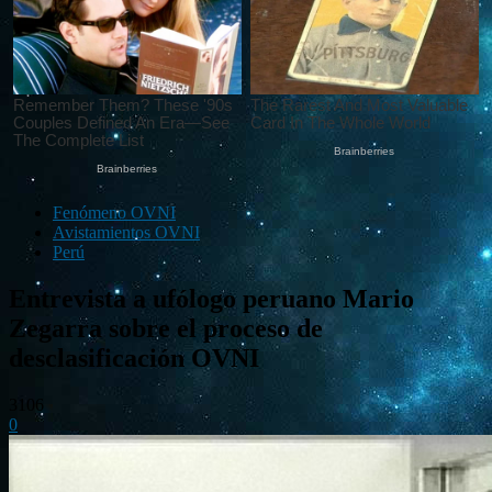
Fenómeno OVNI
Avistamientos OVNI
Perú
Entrevista a ufólogo peruano Mario
Zegarra sobre el proceso de
desclasificación OVNI
3106
0