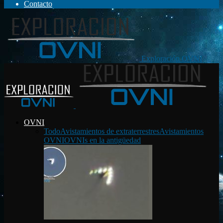
Contacto
Exploración OVNI
OVNI
Todo
Avistamientos de extraterrestres
Avistamientos
OVNI
OVNIs en la antigüedad