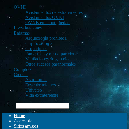
OVNI
Avistamientos de extraterrestres
Avistamientos OVNI
OVNIs en la antigüedad
Investigaciones
Enigmas
Arqueología prohibida
Criptozoología
Crop circles
Fantasmas y otras apariciones
Mutilaciones de ganado
Otros sucesos paranormales
Complots
Ciencia
Astronomía
Descubrimientos
Universo
Vida extraterrestre
Buscar
Home
Acerca de
Sitios amigos