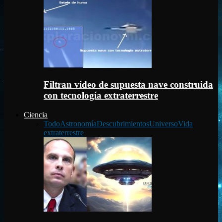
Filtran vídeo de supuesta nave construida
con tecnología extraterrestre
Ciencia
Todo
Astronomía
Descubrimientos
Universo
Vida
extraterrestre