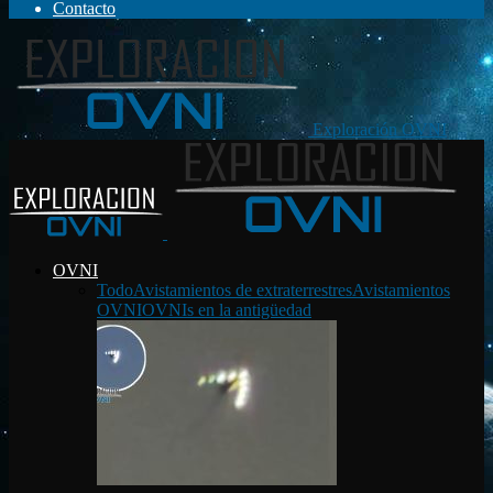
Contacto
Exploración OVNI
OVNI
Todo
Avistamientos de extraterrestres
Avistamientos
OVNI
OVNIs en la antigüedad