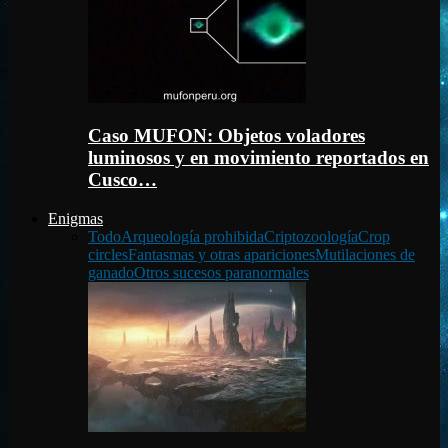
Caso MUFON: Objetos voladores
luminosos y en movimiento reportados en
Cusco…
Enigmas
Todo
Arqueología prohibida
Criptozoología
Crop
circles
Fantasmas y otras apariciones
Mutilaciones de
ganado
Otros sucesos paranormales