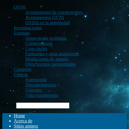
OVNI
Avistamientos de extraterrestres
Avistamientos OVNI
OVNIs en la antigüedad
Investigaciones
Enigmas
Arqueología prohibida
Criptozoología
Crop circles
Fantasmas y otras apariciones
Mutilaciones de ganado
Otros sucesos paranormales
Complots
Ciencia
Astronomía
Descubrimientos
Universo
Vida extraterrestre
Buscar
Home
Acerca de
Sitios amigos