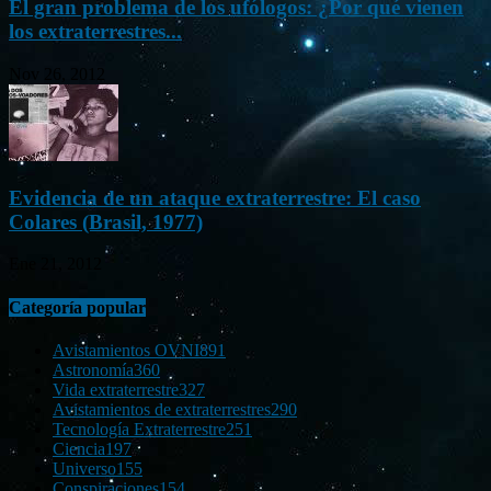
El gran problema de los ufólogos: ¿Por qué vienen
los extraterrestres...
Nov 26, 2012
Evidencia de un ataque extraterrestre: El caso
Colares (Brasil, 1977)
Ene 21, 2012
Categoría popular
Avistamientos OVNI
891
Astronomía
360
Vida extraterrestre
327
Avistamientos de extraterrestres
290
Tecnología Extraterrestre
251
Ciencia
197
Universo
155
Conspiraciones
154