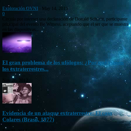
Exploración OVNI
-
May 14, 2015
0
Circula por internet una declaración de Donald Schmitt, participante
principal del evento Be Witness, aceptando que el ser que se muestra
en las diapositivas...
El gran problema de los ufólogos: ¿Por qué vienen
los extraterrestres...
Nov 26, 2012
Evidencia de un ataque extraterrestre: El caso
Colares (Brasil, 1977)
Ene 21, 2012