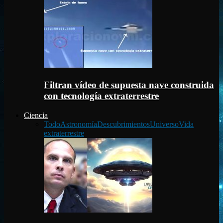
Filtran vídeo de supuesta nave construida
con tecnología extraterrestre
Ciencia
Todo
Astronomía
Descubrimientos
Universo
Vida
extraterrestre