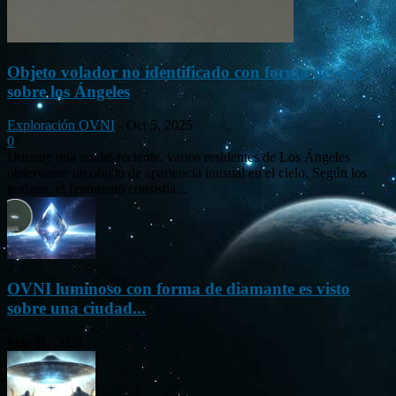
Objeto volador no identificado con forma de «V»
sobre los Ángeles
Exploración OVNI
-
Oct 5, 2025
0
Durante una noche reciente, varios residentes de Los Ángeles
observaron un objeto de apariencia inusual en el cielo. Según los
testigos, el fenómeno consistía...
OVNI luminoso con forma de diamante es visto
sobre una ciudad...
Mar 31, 2024