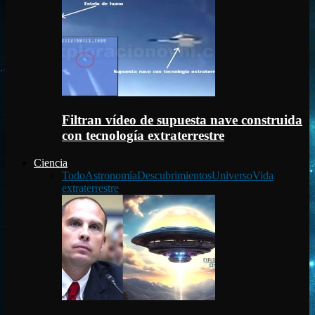
Filtran vídeo de supuesta nave construida
con tecnología extraterrestre
Ciencia
Todo
Astronomía
Descubrimientos
Universo
Vida
extraterrestre