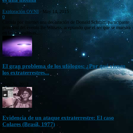
Exploración OVNI
-
May 14, 2015
0
Circula por internet una declaración de Donald Schmitt, participante
principal del evento Be Witness, aceptando que el ser que se muestra
en las diapositivas...
El gran problema de los ufólogos: ¿Por qué vienen
los extraterrestres...
Nov 26, 2012
Evidencia de un ataque extraterrestre: El caso
Colares (Brasil, 1977)