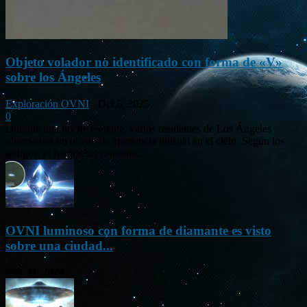
Objeto volador no identificado con forma de «V»
sobre los Ángeles
Exploración OVNI
-
Oct 5, 2025
0
Durante una noche reciente, varios residentes de Los Ángeles
observaron un objeto de apariencia inusual en el cielo. Según los
testigos, el fenómeno consistía...
OVNI luminoso con forma de diamante es visto
sobre una ciudad...
Mar 31, 2024