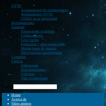
OVNI
Avistamientos de extraterrestres
Avistamientos OVNI
OVNIs en la antigüedad
Investigaciones
Enigmas
Arqueología prohibida
Criptozoología
Crop circles
Fantasmas y otras apariciones
Mutilaciones de ganado
Otros sucesos paranormales
Complots
Ciencia
Astronomía
Descubrimientos
Universo
Vida extraterrestre
Buscar
Home
Acerca de
Sitios amigos