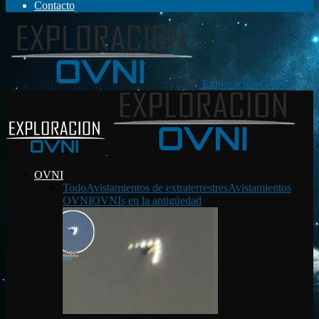
Contacto
Exploración OVNI
OVNI
Todo
Avistamientos de extraterrestres
Avistamientos
OVNI
OVNIs en la antigüedad