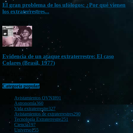
El gran problema de los ufólogos: ¿Por qué vienen
los extraterrestres...
Nov 26, 2012
Evidencia de un ataque extraterrestre: El caso
Colares (Brasil, 1977)
Ene 21, 2012
Categoría popular
Avistamientos OVNI
891
Astronomía
360
Vida extraterrestre
327
Avistamientos de extraterrestres
290
Tecnología Extraterrestre
251
Ciencia
197
Universo
155