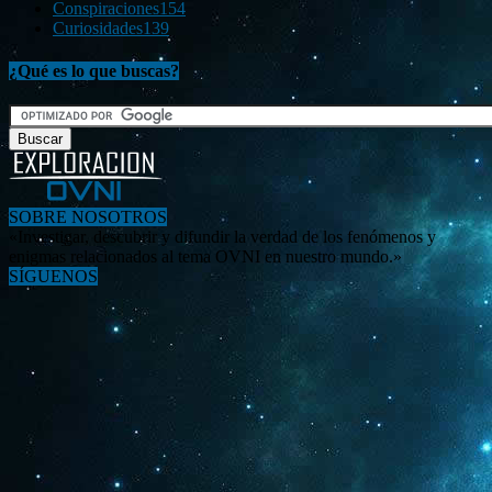
Conspiraciones
154
Curiosidades
139
¿Qué es lo que buscas?
SOBRE NOSOTROS
«Investigar, descubrir y difundir la verdad de los fenómenos y
enigmas relacionados al tema OVNI en nuestro mundo.»
SÍGUENOS