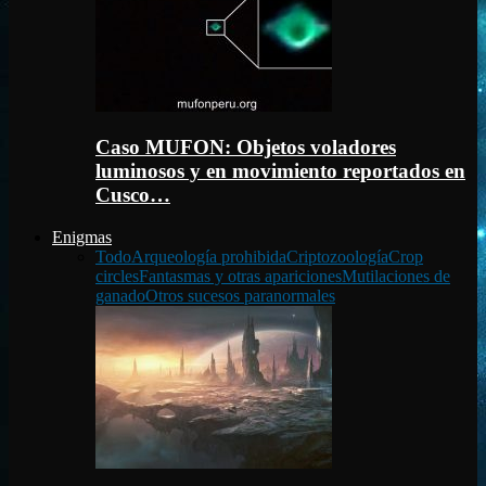
Caso MUFON: Objetos voladores
luminosos y en movimiento reportados en
Cusco…
Enigmas
Todo
Arqueología prohibida
Criptozoología
Crop
circles
Fantasmas y otras apariciones
Mutilaciones de
ganado
Otros sucesos paranormales