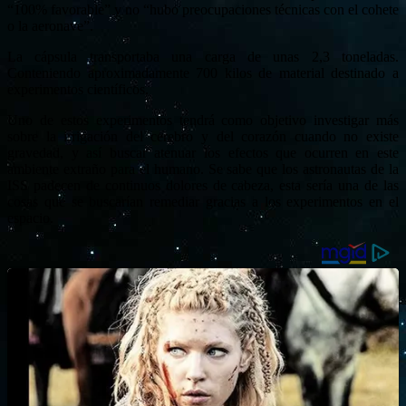
“100% favorable” y no “hubo preocupaciones técnicas con el cohete
o la aeronave”.
La cápsula transportaba una carga de unas 2,3 toneladas.
Conteniendo aproximadamente 700 kilos de material destinado a
experimentos científicos.
Uno de estos experimentos tendrá como objetivo investigar más
sobre la irrigación del cerebro y del corazón cuando no existe
gravedad, y así buscar atenuar los efectos que ocurren en este
ambiente extraño para el humano. Se sabe que los astronautas de la
ISS padecen de continuos dolores de cabeza, esta sería una de las
cosas que se buscarían remediar gracias a los experimentos en el
espacio.