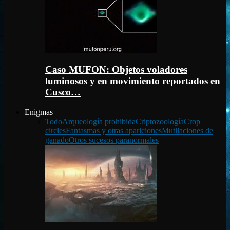
Caso MUFON: Objetos voladores
luminosos y en movimiento reportados en
Cusco…
Enigmas
Todo
Arqueología prohibida
Criptozoología
Crop
circles
Fantasmas y otras apariciones
Mutilaciones de
ganado
Otros sucesos paranormales