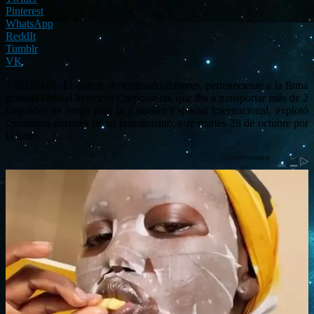
Pinterest
WhatsApp
ReddIt
Tumblr
VK
VIRGINIA. El cohete denominado Antares, perteneciente a la firma
privada Orbital Sciences Corporation, que iba a transportar más de 2
toneladas de carga para la Estación Espacial Internacional, explotó
momentos después de su lanzamiento, este martes 28 de octubre por
la tarde.