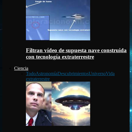
Filtran vídeo de supuesta nave construida
con tecnología extraterrestre
Ciencia
Todo
Astronomía
Descubrimientos
Universo
Vida
extraterrestre