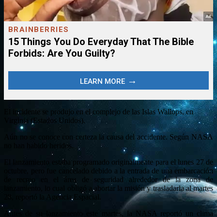
El incidente se produjo en el complejo de las Islas Wallops, en
Virginia (Estados Unidos).
Aún no se conoce con certeza la causa del accidente. Según NASA
no han habido heridos.
El lanzamiento estaba programado originalmente para el lunes 27 de
octubre, pero fue cancelado debido a la entrada de una embarcación
de recreo en el área de seguridad alrededor de la zona de
lanzamiento, lo cual obligó a abortar la misión y trasladarla al martes
28, reportó la Agencia Espacial.
Antes de su lanzamiento este martes, la NASA reportó un clima