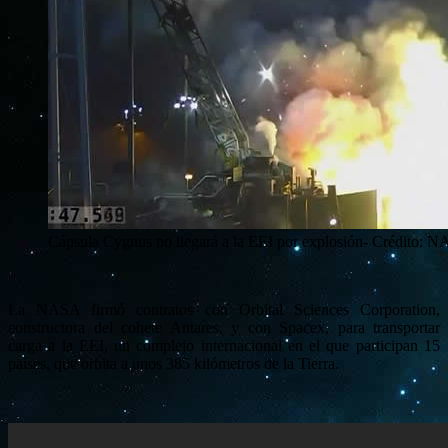
Cápsula Cygnus no llegará a la EEI por explosión- Crédito: 
La NASA firmó contratos con Orbital Sciences Corporation,
constructora del cohete Antares, y con Spacex, para transportar
carga a la EEI, un complejo internacional en el que participan 15
países, que orbita a unos 385 kilómetros de la Tierra.