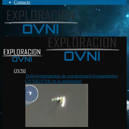
Contacto
Exploración OVNI
OVNI
Todo
Avistamientos de extraterrestres
Avistamientos
OVNI
OVNIs en la antigüedad