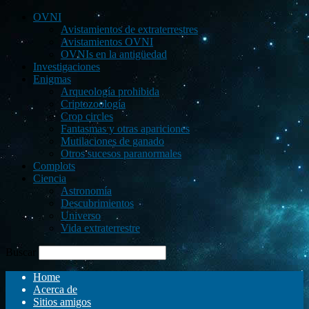
OVNI
Avistamientos de extraterrestres
Avistamientos OVNI
OVNIs en la antigüedad
Investigaciones
Enigmas
Arqueología prohibida
Criptozoología
Crop circles
Fantasmas y otras apariciones
Mutilaciones de ganado
Otros sucesos paranormales
Complots
Ciencia
Astronomía
Descubrimientos
Universo
Vida extraterrestre
Buscar
Home
Acerca de
Sitios amigos