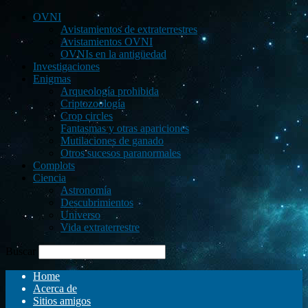
OVNI
Avistamientos de extraterrestres
Avistamientos OVNI
OVNIs en la antigüedad
Investigaciones
Enigmas
Arqueología prohibida
Criptozoología
Crop circles
Fantasmas y otras apariciones
Mutilaciones de ganado
Otros sucesos paranormales
Complots
Ciencia
Astronomía
Descubrimientos
Universo
Vida extraterrestre
Buscar
Home
Acerca de
Sitios amigos