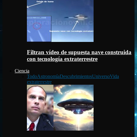
Filtran vídeo de supuesta nave construida
con tecnología extraterrestre
Ciencia
Todo
Astronomía
Descubrimientos
Universo
Vida
extraterrestre