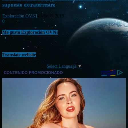
supuesto extraterrestre
Exploración OVNI
-
May 6, 2015
0
Me gusta Exploración OVNI
Translate website
Select Language
▼