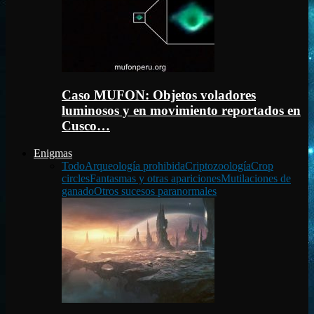
Caso MUFON: Objetos voladores
luminosos y en movimiento reportados en
Cusco…
Enigmas
Todo
Arqueología prohibida
Criptozoología
Crop
circles
Fantasmas y otras apariciones
Mutilaciones de
ganado
Otros sucesos paranormales