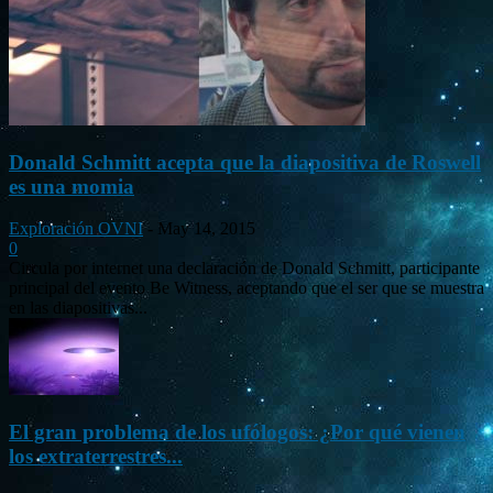
Donald Schmitt acepta que la diapositiva de Roswell
es una momia
Exploración OVNI
-
May 14, 2015
0
Circula por internet una declaración de Donald Schmitt, participante
principal del evento Be Witness, aceptando que el ser que se muestra
en las diapositivas...
El gran problema de los ufólogos: ¿Por qué vienen
los extraterrestres...