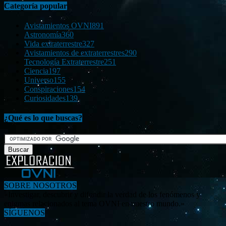
Categoría popular
Avistamientos OVNI
891
Astronomía
360
Vida extraterrestre
327
Avistamientos de extraterrestres
290
Tecnología Extraterrestre
251
Ciencia
197
Universo
155
Conspiraciones
154
Curiosidades
139
¿Qué es lo que buscas?
SOBRE NOSOTROS
«Investigar, descubrir y difundir la verdad de los fenómenos y
enigmas relacionados al tema OVNI en nuestro mundo.»
SÍGUENOS