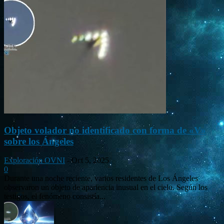
Objeto volador no identificado con forma de «V»
sobre los Ángeles
Exploración OVNI
-
Oct 5, 2025
0
Durante una noche reciente, varios residentes de Los Ángeles
observaron un objeto de apariencia inusual en el cielo. Según los
testigos, el fenómeno consistía...