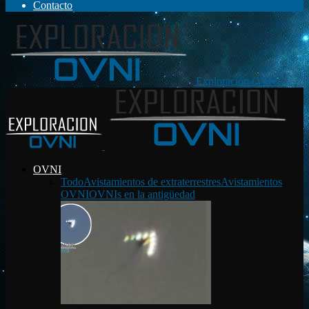
Contacto
Exploración OVNI
OVNI
Todo
Avistamientos de extraterrestres
Avistamientos
OVNI
OVNIs en la antigüedad