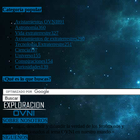
Categoría popular
Avistamientos OVNI
891
Astronomía
360
Vida extraterrestre
327
Avistamientos de extraterrestres
290
Tecnología Extraterrestre
251
Ciencia
197
Universo
155
Conspiraciones
154
Curiosidades
139
¿Qué es lo que buscas?
SOBRE NOSOTROS
«Investigar, descubrir y difundir la verdad de los fenómenos y
enigmas relacionados al tema OVNI en nuestro mundo.»
SÍGUENOS