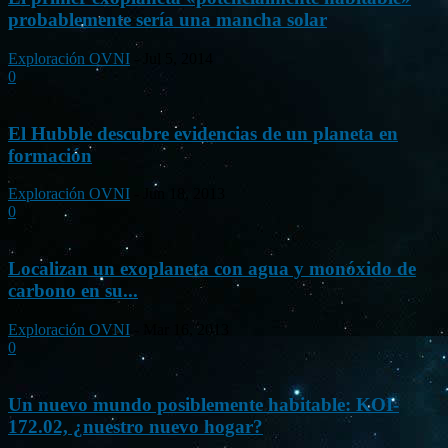
probablemente sería una mancha solar
Exploración OVNI
-
Jul 5, 2014
0
El Hubble descubre evidencias de un planeta en
formación
Exploración OVNI
-
Jun 18, 2013
0
Localizan un exoplaneta con agua y monóxido de
carbono en su...
Exploración OVNI
-
Mar 16, 2013
0
Un nuevo mundo posiblemente habitable: KOI-
172.02, ¿nuestro nuevo hogar?