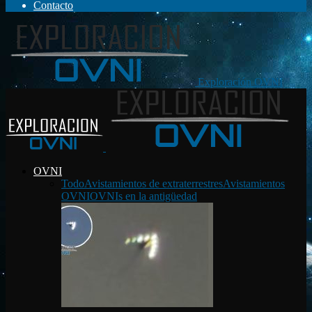
Contacto
Exploración OVNI
OVNI
Todo
Avistamientos de extraterrestres
Avistamientos
OVNI
OVNIs en la antigüedad