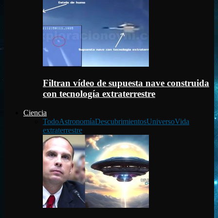
Filtran vídeo de supuesta nave construida
con tecnología extraterrestre
Ciencia
Todo
Astronomía
Descubrimientos
Universo
Vida
extraterrestre