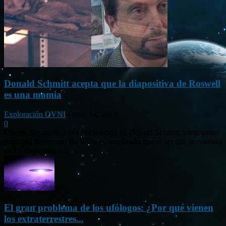
Donald Schmitt acepta que la diapositiva de Roswell
es una momia
Exploración OVNI
-
May 14, 2015
0
Circula por internet una declaración de Donald Schmitt, participante
principal del evento Be Witness, aceptando que el ser que se muestra
en las diapositivas...
El gran problema de los ufólogos: ¿Por qué vienen
los extraterrestres...