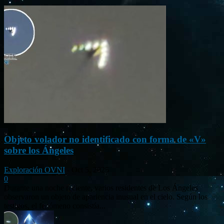
Objeto volador no identificado con forma de «V»
sobre los Ángeles
Exploración OVNI
-
Oct 5, 2025
0
Durante una noche reciente, varios residentes de Los Ángeles
observaron un objeto de apariencia inusual en el cielo. Según los
testigos, el fenómeno consistía...