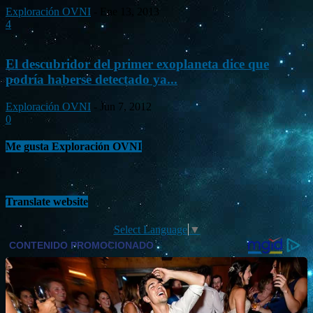
Exploración OVNI
-
Ene 13, 2013
4
El descubridor del primer exoplaneta dice que
podría haberse detectado ya...
Exploración OVNI
-
Jun 7, 2012
0
Me gusta Exploración OVNI
Translate website
Select Language
▼