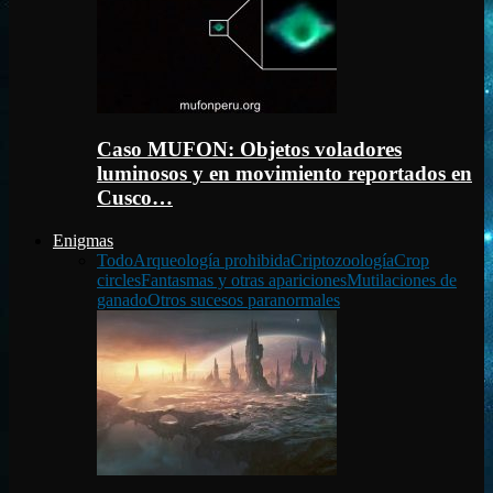
Caso MUFON: Objetos voladores
luminosos y en movimiento reportados en
Cusco…
Enigmas
Todo
Arqueología prohibida
Criptozoología
Crop
circles
Fantasmas y otras apariciones
Mutilaciones de
ganado
Otros sucesos paranormales