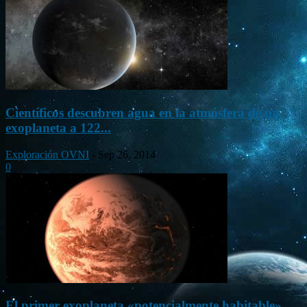
Científicos descubren agua en la atmósfera de un
exoplaneta a 122...
Exploración OVNI
-
Sep 26, 2014
0
El primer exoplaneta «potencialmente habitable»