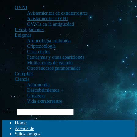
OVNI
Avistamientos de extraterrestres
Avistamientos OVNI
OVNIs en la antigüedad
Investigaciones
Enigmas
Arqueología prohibida
Criptozoología
Crop circles
Fantasmas y otras apariciones
Mutilaciones de ganado
Otros sucesos paranormales
Complots
Ciencia
Astronomía
Descubrimientos
Universo
Vida extraterrestre
Buscar
Home
Acerca de
Sitios amigos