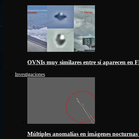
OVNIs muy similares entre sí aparecen en 
Investigaciones
Múltiples anomalías en imágenes nocturnas