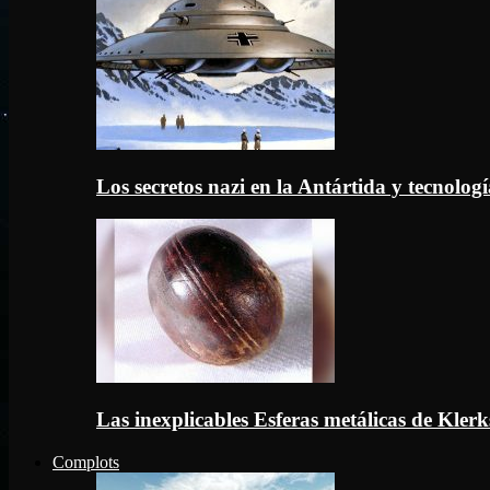
Los secretos nazi en la Antártida y tecnologí
Las inexplicables Esferas metálicas de Kler
Complots