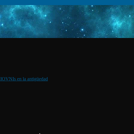
I
OVNIs en la antigüedad