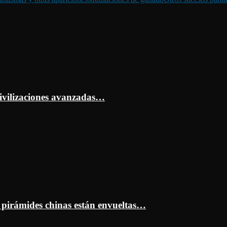
ivilizaciones avanzadas…
s pirámides chinas están envueltas…