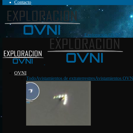
Contacto
Exploración OVNI
OVNI
Todo
Avistamientos de extraterrestres
Avistamientos OVN