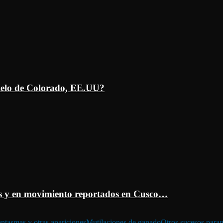
ielo de Colorado, EE.UU?
 y en movimiento reportados en Cusco…
ntasmas y otras apariciones
Mutilaciones de ganado
Otros sucesos para