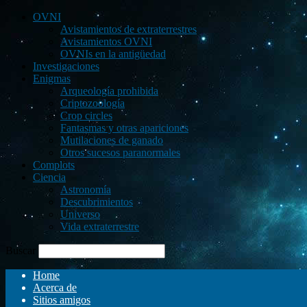
OVNI
Avistamientos de extraterrestres
Avistamientos OVNI
OVNIs en la antigüedad
Investigaciones
Enigmas
Arqueología prohibida
Criptozoología
Crop circles
Fantasmas y otras apariciones
Mutilaciones de ganado
Otros sucesos paranormales
Complots
Ciencia
Astronomía
Descubrimientos
Universo
Vida extraterrestre
Buscar
Home
Acerca de
Sitios amigos