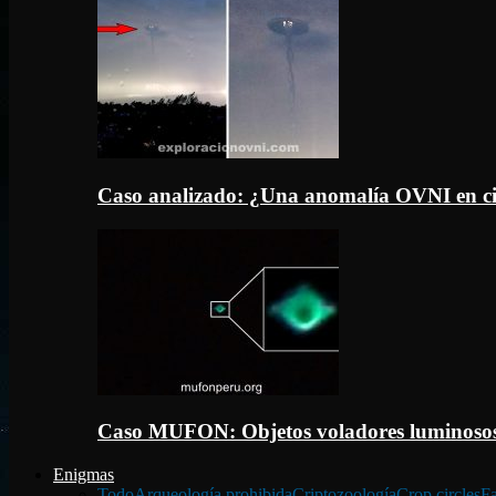
Caso analizado: ¿Una anomalía OVNI en c
Caso MUFON: Objetos voladores luminosos
Enigmas
Todo
Arqueología prohibida
Criptozoología
Crop circles
Fa