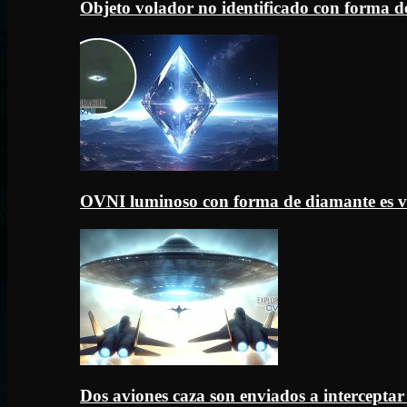
Objeto volador no identificado con forma d
OVNI luminoso con forma de diamante es v
Dos aviones caza son enviados a intercept