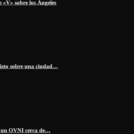
e «V» sobre los Ángeles
isto sobre una ciudad…
ar un OVNI cerca de…