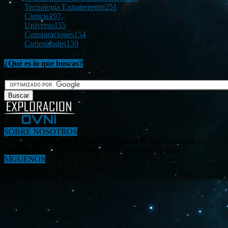
Tecnología Extraterrestre
251
Ciencia
197
Universo
155
Conspiraciones
154
Curiosidades
139
¿Qué es lo que buscas?
SOBRE NOSOTROS
«Investigar, descubrir y difundir la verdad de los fenómenos y
enigmas relacionados al tema OVNI en nuestro mundo.»
SÍGUENOS