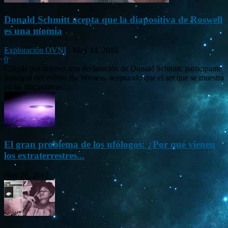
Donald Schmitt acepta que la diapositiva de Roswell
es una momia
Exploración OVNI
-
May 14, 2015
0
Circula por internet una declaración de Donald Schmitt, participante
principal del evento Be Witness, aceptando que el ser que se muestra
en las diapositivas...
El gran problema de los ufólogos: ¿Por qué vienen
los extraterrestres...
Nov 26, 2012