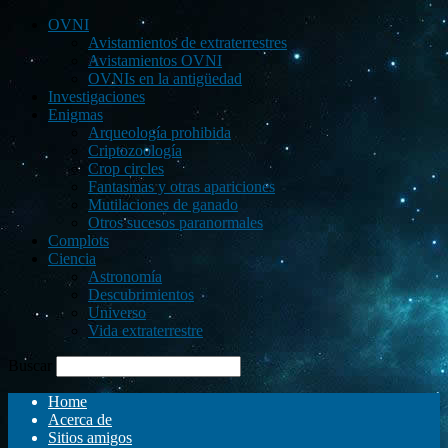
OVNI
Avistamientos de extraterrestres
Avistamientos OVNI
OVNIs en la antigüedad
Investigaciones
Enigmas
Arqueología prohibida
Criptozoología
Crop circles
Fantasmas y otras apariciones
Mutilaciones de ganado
Otros sucesos paranormales
Complots
Ciencia
Astronomía
Descubrimientos
Universo
Vida extraterrestre
Buscar
Home
Acerca de
Sitios amigos