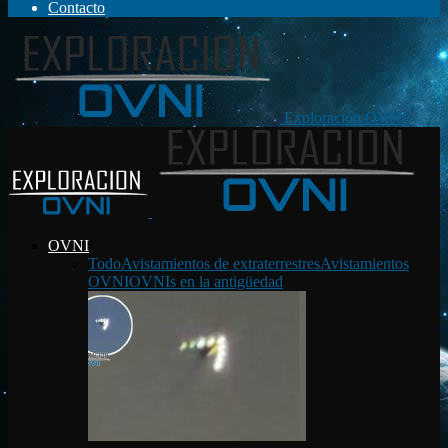
Contacto
Exploración OVNI
OVNI
Todo
Avistamientos de extraterrestres
Avistamientos
OVNI
OVNIs en la antigüedad