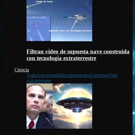
Filtran vídeo de supuesta nave construida
con tecnología extraterrestre
Ciencia
Todo
Astronomía
Descubrimientos
Universo
Vida
extraterrestre