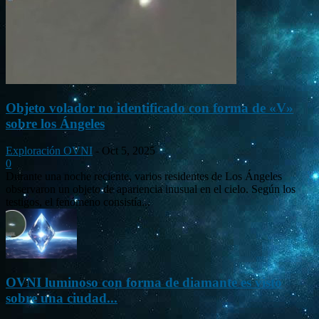
Objeto volador no identificado con forma de «V»
sobre los Ángeles
Exploración OVNI
-
Oct 5, 2025
0
Durante una noche reciente, varios residentes de Los Ángeles
observaron un objeto de apariencia inusual en el cielo. Según los
testigos, el fenómeno consistía...
OVNI luminoso con forma de diamante es visto
sobre una ciudad...