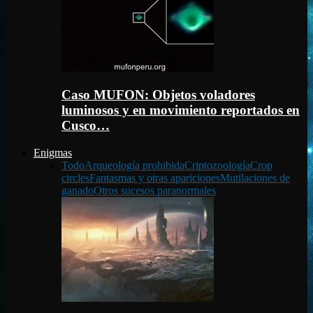
Caso MUFON: Objetos voladores
luminosos y en movimiento reportados en
Cusco…
Enigmas
Todo
Arqueología prohibida
Criptozoología
Crop
circles
Fantasmas y otras apariciones
Mutilaciones de
ganado
Otros sucesos paranormales