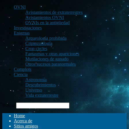
OVNI
Avistamientos de extraterrestres
Avistamientos OVNI
OVNIs en la antigüedad
Investigaciones
Enigmas
Arqueología prohibida
Criptozoología
Crop circles
Fantasmas y otras apariciones
Mutilaciones de ganado
Otros sucesos paranormales
Complots
Ciencia
Astronomía
Descubrimientos
Universo
Vida extraterrestre
Buscar
Home
Acerca de
Sitios amigos