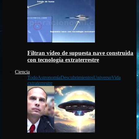
Filtran vídeo de supuesta nave construida
con tecnología extraterrestre
Ciencia
Todo
Astronomía
Descubrimientos
Universo
Vida
extraterrestre