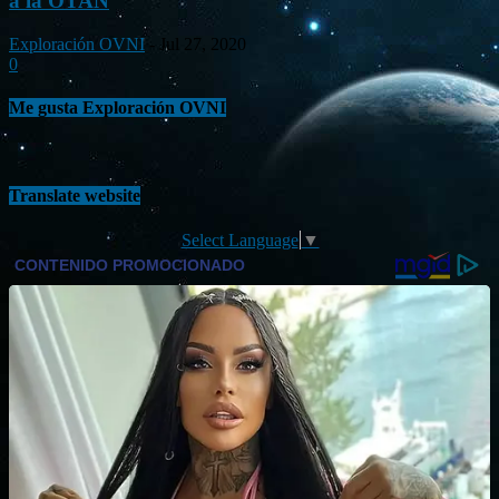
a la OTAN
Exploración OVNI
-
Jul 27, 2020
0
Me gusta Exploración OVNI
Translate website
Select Language
▼