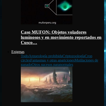
Caso MUFON: Objetos voladores
luminosos y en movimiento reportados en
Cusco…
Enigmas
Todo
Arqueología prohibida
Criptozoología
Crop
circles
Fantasmas y otras apariciones
Mutilaciones de
ganado
Otros sucesos paranormales