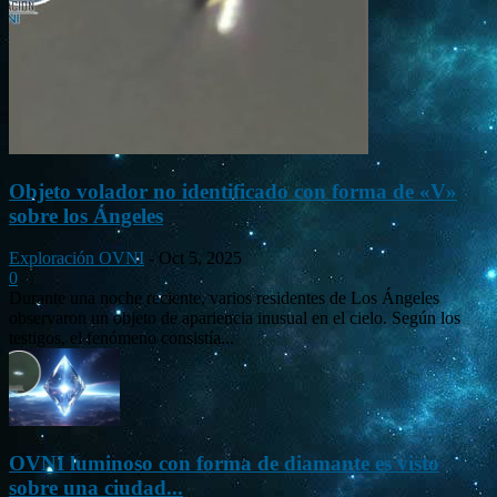
Objeto volador no identificado con forma de «V»
sobre los Ángeles
Exploración OVNI
-
Oct 5, 2025
0
Durante una noche reciente, varios residentes de Los Ángeles
observaron un objeto de apariencia inusual en el cielo. Según los
testigos, el fenómeno consistía...
OVNI luminoso con forma de diamante es visto
sobre una ciudad...