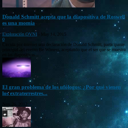
Donald Schmitt acepta que la diapositiva de Roswell
es una momia
Exploración OVNI
-
May 14, 2015
0
Circula por internet una declaración de Donald Schmitt, participante
principal del evento Be Witness, aceptando que el ser que se muestra
en las diapositivas...
El gran problema de los ufólogos: ¿Por qué vienen
los extraterrestres...
Nov 26, 2012