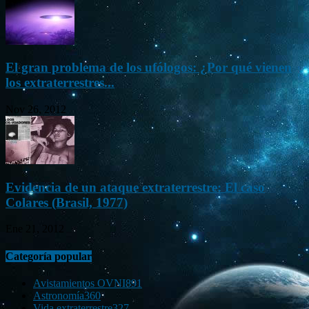
El gran problema de los ufólogos: ¿Por qué vienen
los extraterrestres...
Nov 26, 2012
Evidencia de un ataque extraterrestre: El caso
Colares (Brasil, 1977)
Ene 21, 2012
Categoría popular
Avistamientos OVNI
891
Astronomía
360
Vida extraterrestre
327