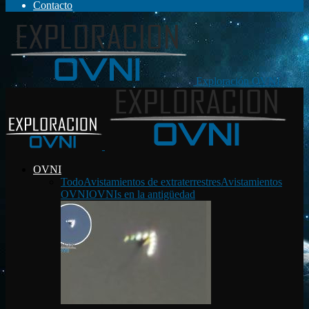
Contacto
Exploración OVNI
OVNI
Todo
Avistamientos de extraterrestres
Avistamientos
OVNI
OVNIs en la antigüedad