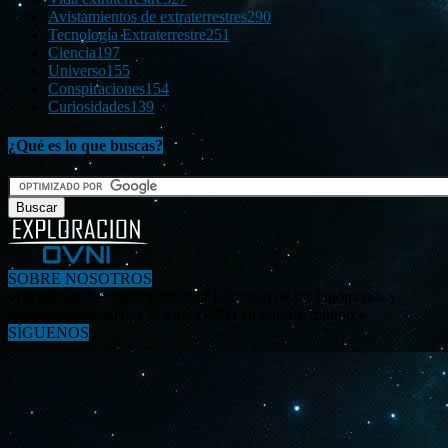
Avistamientos de extraterrestres
290
Tecnología Extraterrestre
251
Ciencia
197
Universo
155
Conspiraciones
154
Curiosidades
139
¿Qué es lo que buscas?
SOBRE NOSOTROS
«Investigar, descubrir y difundir la verdad de los fenómenos y
enigmas relacionados al tema OVNI en nuestro mundo.»
SÍGUENOS