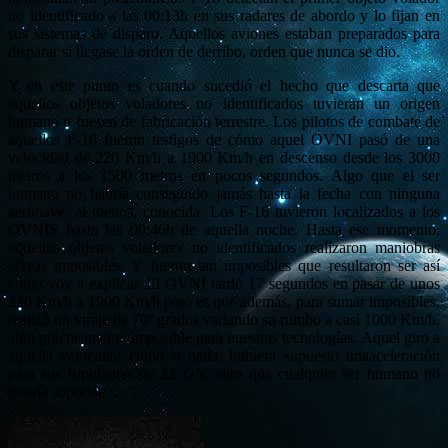
no identificado a las 00:13h en sus radares de abordo y lo fijan en
sus sistemas de disparo. Aquellos aviones estaban preparados para
disparar si llegase la orden de derribo, orden que nunca se dio.
Y en este punto es cuando sucedió el hecho que descarta que
aquellos objetos voladores no identificados tuvieran un origen
humano o fuesen de fabricación terrestre. Los pilotos de combate de
aquellos F-16 fueron testigos de cómo aquel OVNI pasó de una
velocidad de 220 Km/h a 1900 Km/h en descenso desde los 3000
metros a los 1500 metros en pocos segundos. Algo que el ser
humano no habría conseguido jamás hasta la fecha con ninguna
aeronave, al menos, conocida. Los F-16 tuvieron localizados a los
OVNIS hasta las 00:46h de aquella noche. Hasta ese momento,
aquellos objetos voladores no identificados realizaron maniobras
aéreas imposibles. Y fueron tan imposibles que resultaron ser así
cómo voy a explicar. El OVNI tardó 17 segundos en pasar de unos
220 Km/h a 1900 Km/h pero es que además, para sumar imposibles,
realizó un viraje de 70º grados variando su rumbo a casi 1000 Km/h,
algo prácticamente imposible para nuestras tecnologías. Aquel giro a
aquella velocidad como si nada, hubiera supuesto unaaceleración
para sus tripulantes de 22 G’s, algo que cualquier ser humano no
podría soportar.