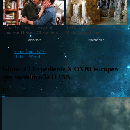
Fenómeno OVNI
Hidden World
Glons: El Expediente X OVNI europeo
que sacudió a la OTAN
1753
0