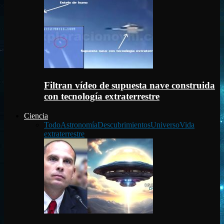
Filtran vídeo de supuesta nave construida
con tecnología extraterrestre
Ciencia
Todo
Astronomía
Descubrimientos
Universo
Vida
extraterrestre