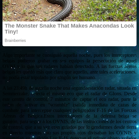
Algo importante se consiguió aquella noche, pues los interceptores
belgas pudieron grabar en sus equipos la persecución de aquel
OVNI y lo que sus radares habían detectado. A las fuerzas aéreas
belgas les quedó más que claro que aquello, ante tales aceleraciones,
no podía estar tripulado por ningún ser humano.
A las 23:49h de aquella noche una segundaestación radar, situada en
Semmerzake, detecta el mismo eco que el radar de Glons. Desde
este centro de control, 7 minutos de captar el eco radar, parte la
orden de activar en “scramble” (salida inmediata de cazas de
combate para interceptar cualquier peligro)dos F-16 de las Fuerzas
Aéreas de Bélgica.Estos interceptores de la defensa belga se
guiaron, para seguir a los OVNIS, de las instrucciones de los centros
de control, que a su vez eran guiados por lo gendarmes desde tierra
en directo mientras con sus propios ojos divisaban los OVNIS y
transmitían su posición.Los F-16 detectan el primer objeto volador