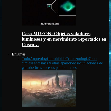
Caso MUFON: Objetos voladores
luminosos y en movimiento reportados en
Cusco…
Enigmas
Todo
Arqueología prohibida
Criptozoología
Crop
circles
Fantasmas y otras apariciones
Mutilaciones de
ganado
Otros sucesos paranormales