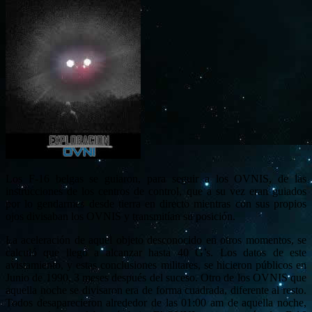
Los F-16 belgas se guiaron, para seguir a los OVNIS, de las
instrucciones de los centros de control, que a su vez eran guiados
por lo gendarmes desde tierra en directo mientras con sus propios
ojos divisaban los OVNIS y transmitían su posición.
La aceleración de aquel objeto desconocido en otros momentos, se
calculó que llegó a alcanzar hasta 40 G’s. Los datos de este
avistamiento, y estas conclusiones militares, se hicieron públicos en
Junio de 1990, 3 meses después del suceso. Otro de los OVNIS que
aquella noche se divisaron era de forma cuadrada, diferente al resto.
Todos desaparecieron alrededor de las 01:00 am de aquella noche,