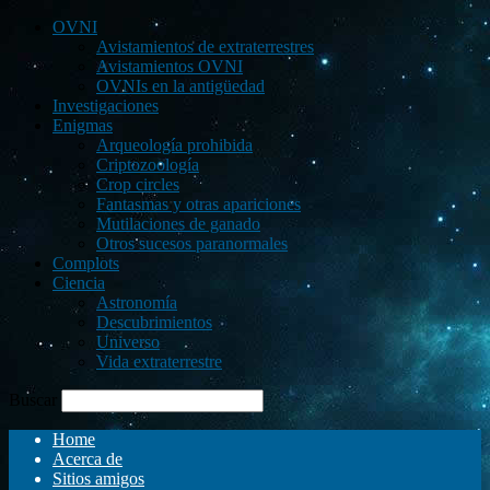
OVNI
Avistamientos de extraterrestres
Avistamientos OVNI
OVNIs en la antigüedad
Investigaciones
Enigmas
Arqueología prohibida
Criptozoología
Crop circles
Fantasmas y otras apariciones
Mutilaciones de ganado
Otros sucesos paranormales
Complots
Ciencia
Astronomía
Descubrimientos
Universo
Vida extraterrestre
Buscar
Home
Acerca de
Sitios amigos