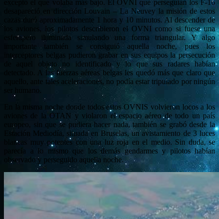
excepto el que volaba más bajo. El OVNI que perseguían los F-16
desapareció en dirección Louvain – La Neuvey la misión de estos
cazas duró aproximadamente 1 hora y 10 minutos. Al descender de
los aviones, los pilotos describieron el OVNI como si fuese una
esferapero iluminada simulando una forma triangular. Y algo
importante también se consiguió aquella noche, pues los
interceptores belgas pudieron grabar en sus equipos la persecución
de aquel objeto no identificado y lo que sus radares habían
detectado. A las fuerzas aéreas belgas les quedó más que claro que
aquello, ante tales aceleraciones, no podía estar tripulado por ningún
ser humano.
En la misma noche donde todos estos OVNIS volvieron locos a los
aviones de la OTAN y violaron el espacio aéreo de todo un país
europeo, sin que se pudiera hacer nada, también se grabó desde la
Estación Mediodía, situada en Bruselas, un avistamiento de 3 luces
blancas muy potentes con una luz roja en el medio. Sin duda, se
parecía a lo mismo que los demás gendarmes y pilotos habían
observado y perseguido aquella noche.