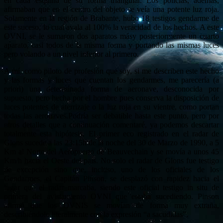
en cada esquina de su forma triangular. Los policías, además,
afirmaban que en el centro del objeto se veía una potente luz roja.
Solamente en la región de Brabante, hubo 18 testigos gendarme de
este suceso, lo cual avala al 100% la veracidad de los hechos. A este
OVNI, se le sumaron dos aparatos másy posteriormente un cuarto
aparato, casi todos de la misma forma y portando las mismas luces
pero volando a un nivel inferior al primero.
A mí, como piloto de profesión que soy, si me describen este hecho
y las formas y luces que cuentan los gendarmes, me parecería (a
priori) una determinada forma de aeronave, desconocida por
supuesto, pero hecha por el hombre pues conserva la disposición de
luces potentes de aterrizaje o la luz roja en su vientre, como portan
todas las aeronaves.Podría ser debatible hasta este punto, pero por
otros detalles que a continuación comentaré, ya podemos descartar
totalmente esta hipótesis. El primer eco registrado en el radar de
Glons sucede a las 23:15h de la noche del 30 de Marzo de 1990, a 5
Km al Norte del Aeropuerto de Beauvechain y se movía a unos 45
Km/h hacia el Oeste del país. No solo el radar de Glons fue testigo
de excepción sino que, incluso, uno de los oficiales de los
Gendarmes, el Capitán Pinson, se desplazó con rapidez hacia el
lugar que el radar marcaba, siendo este oficial testigo in situ de
primera del avistamiento OVNI que estaba sucediendo. Pinson
afirmó que los OVNIS se movían de forma muy extraña,
describiéndolo literalmente con la expresión “a sacudidas”.