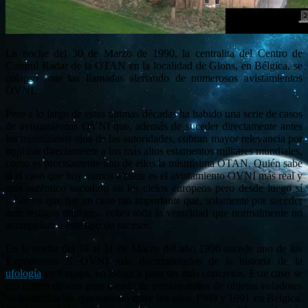
La noche del 30 de Marzo de 1990, la centralita del Centro de
Control Radar de la OTAN en la localidad de Glons, en Bélgica, se
colapsó ante las llamadas alertando de numerosos avistamientos
OVNI.
Pero a lo largo de estas últimas décadas ha habido una serie de casos
de avistamientos OVNI que, además de suceder directamente antes
los mismísimos ojos de las autoridades, cobran mayor relevancia por
implicar directamente a los más altos estamentos militares mundiales,
como es precisamente uno de ellos la mismísima OTAN. Quién sabe
si el caso que hoy vamos a tratar es el avistamiento OVNI más real y
más auténtico sucedido en los cielos europeos pero desde luego sí
sabemos que fue un caso tan importante que, solamente por suceder
ante testigos militares, cobra toda la veracidad que normalmente no
acompañan a este tipo de sucesos.
En la noche del 30 al 31 de Marzo del año 1990 sucede uno de los
Expedientes X OVNI más documentados de la historia de la
ufología
en Europa, en Bélgica para ser más concretos. Este caso se
dio dentro de una gran oleada de avistamientos de objetos voladores
no identificados que sucedió entre los años 1989 y 1991 en Bélgica.