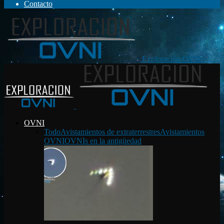
Contacto
Exploración OVNI
OVNI
Todo
Avistamientos de extraterrestres
Avistamientos
OVNI
OVNIs en la antigüedad