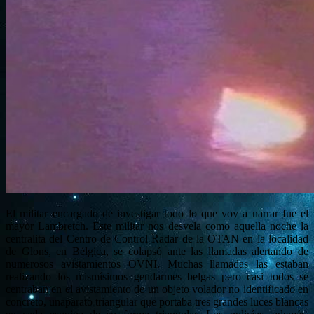
El militar encargado de investigar todo lo que voy a narrar fue el
mayor Lambretch. Este militar nos desvela como aquella noche la
centralita del Centro de Control Radar de la OTAN en la localidad
de Glons, en Bélgica, se colapsó ante las llamadas alertando de
numerosos avistamientos OVNI. Muchas llamadas las estaban
realizando los mismísimos gendarmes belgas pero casi todos se
centraban en el avistamiento de un objeto volador no identificado en
concreto, unaparato triangular que portaba tres grandes luces blancas