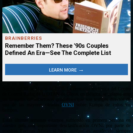
Noche del 30 de Marzo de 1990. La centralita telefónica del Centro
de Control Radar de la OTAN de Glons, en Bélgica, se colapsa ante
las llamadas de numerosos gendarmes que son testigos directos de
una de las mayores oleadas
OVNI
sobre Europa de todos los
tiempos.
Estas últimas semanas estamos sufriendo en primera persona en
nuestro país una importante desclasificación OVNI por parte de
nuestras Fuerzas Aéreas si bien, aunque es agradecido siempre