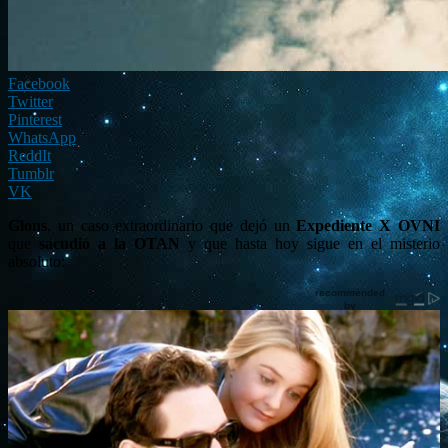
Facebook
Twitter
Pinterest
WhatsApp
ReddIt
Tumblr
VK
Glons
, un caso extraordinario que dejó un
Expediente X OVNI
que
sacudió a la OTAN
y que hasta hoy sigue en el misterio
absoluto: