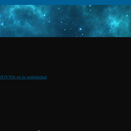
I
OVNIs en la antigüedad