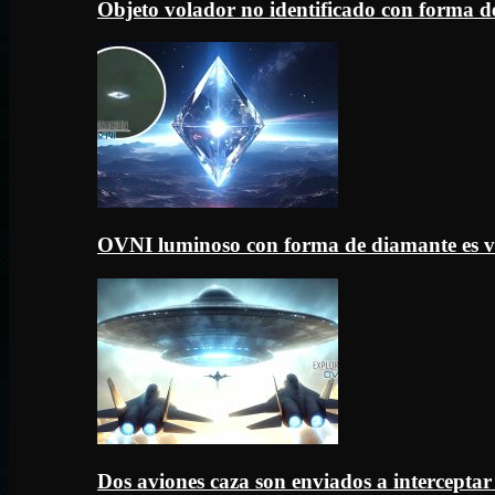
Objeto volador no identificado con forma d
OVNI luminoso con forma de diamante es v
Dos aviones caza son enviados a intercept