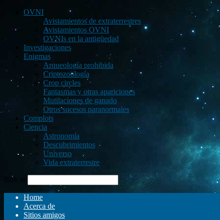
OVNI
Avistamientos de extraterrestres
Avistamientos OVNI
OVNIs en la antigüedad
Investigaciones
Enigmas
Arqueología prohibida
Criptozoología
Crop circles
Fantasmas y otras apariciones
Mutilaciones de ganado
Otros sucesos paranormales
Complots
Ciencia
Astronomía
Descubrimientos
Universo
Vida extraterrestre
Buscar
Home
Acerca de
Sitios amigos