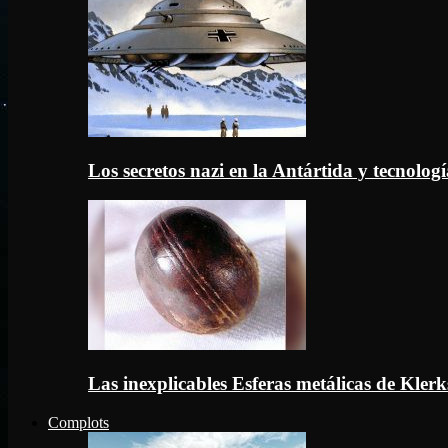
Los secretos nazi en la Antártida y tecnologí
Las inexplicables Esferas metálicas de Kler
Complots