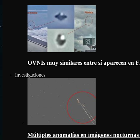
OVNIs muy similares entre sí aparecen en 
Investigaciones
Múltiples anomalías en imágenes nocturnas