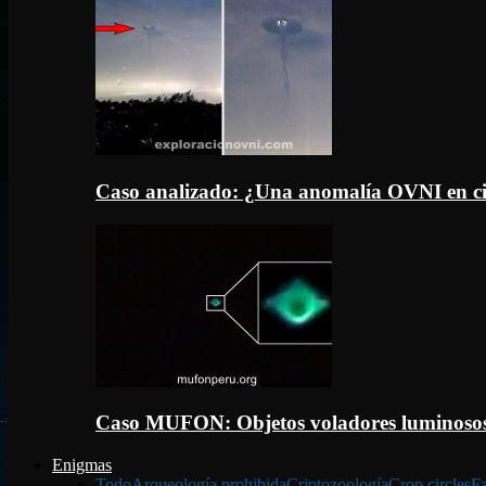
Caso analizado: ¿Una anomalía OVNI en c
Caso MUFON: Objetos voladores luminosos
Enigmas
Todo
Arqueología prohibida
Criptozoología
Crop circles
Fa