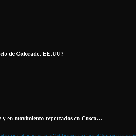
ielo de Colorado, EE.UU?
 y en movimiento reportados en Cusco…
ntasmas y otras apariciones
Mutilaciones de ganado
Otros sucesos para