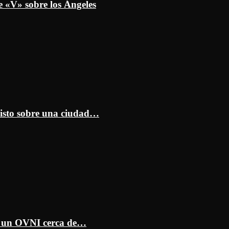
e «V» sobre los Ángeles
isto sobre una ciudad…
ar un OVNI cerca de…