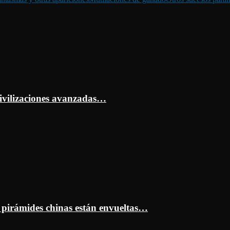
ivilizaciones avanzadas…
s pirámides chinas están envueltas…