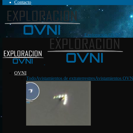
Contacto
Exploración OVNI
OVNI
Todo
Avistamientos de extraterrestres
Avistamientos OVN