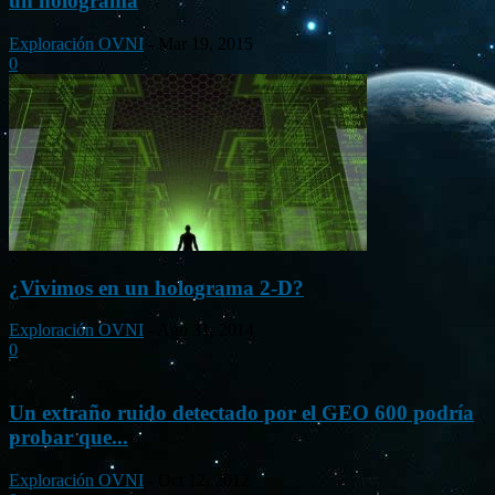
un holograma
Exploración OVNI
-
Mar 19, 2015
0
¿Vivimos en un holograma 2-D?
Exploración OVNI
-
Ago 31, 2014
0
Un extraño ruido detectado por el GEO 600 podría
probar que...
Exploración OVNI
-
Oct 12, 2012