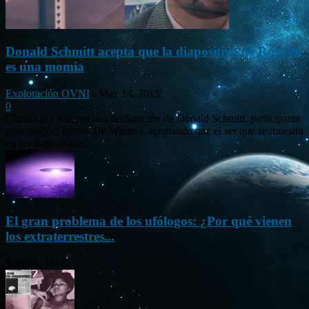
Donald Schmitt acepta que la diapositiva de Roswell
es una momia
Exploración OVNI
-
May 14, 2015
0
Circula por internet una declaración de Donald Schmitt, participante
principal del evento Be Witness, aceptando que el ser que se muestra
en las diapositivas...
El gran problema de los ufólogos: ¿Por qué vienen
los extraterrestres...
Nov 26, 2012