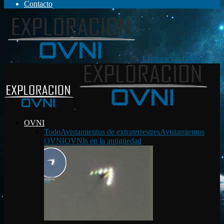
Contacto
Exploración OVNI
OVNI
Todo
Avistamientos de extraterrestres
Avistamientos
OVNI
OVNIs en la antigüedad