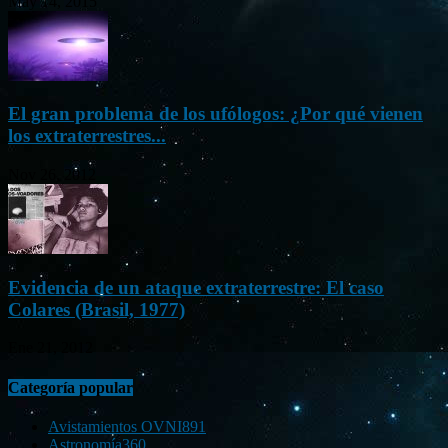
May 14, 2015
El gran problema de los ufólogos: ¿Por qué vienen
los extraterrestres...
Nov 26, 2012
Evidencia de un ataque extraterrestre: El caso
Colares (Brasil, 1977)
Ene 21, 2012
Categoría popular
Avistamientos OVNI
891
Astronomía
360