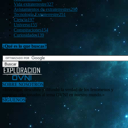
Vida extraterrestre
327
Avistamientos de extraterrestres
290
Tecnología Extraterrestre
251
Ciencia
197
Universo
155
Conspiraciones
154
Curiosidades
139
¿Qué es lo que buscas?
SOBRE NOSOTROS
«Investigar, descubrir y difundir la verdad de los fenómenos y
enigmas relacionados al tema OVNI en nuestro mundo.»
SÍGUENOS