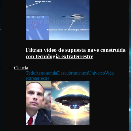
Filtran vídeo de supuesta nave construida
con tecnología extraterrestre
Ciencia
Todo
Astronomía
Descubrimientos
Universo
Vida
extraterrestre