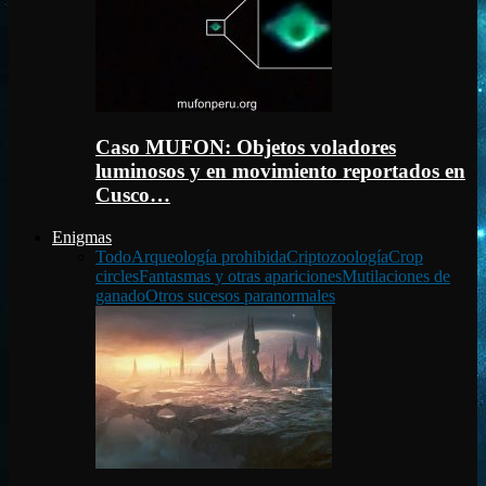
Caso MUFON: Objetos voladores
luminosos y en movimiento reportados en
Cusco…
Enigmas
Todo
Arqueología prohibida
Criptozoología
Crop
circles
Fantasmas y otras apariciones
Mutilaciones de
ganado
Otros sucesos paranormales