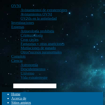
OVNI
Avistamientos de extraterrestres
Avistamientos OVNI
OVNIs en la antigüedad
Investigaciones
Enigmas
Arqueología prohibida
Criptozoología
Crop circles
Fantasmas y otras apariciones
Mutilaciones de ganado
Otros sucesos paranormales
Complots
Ciencia
Astronomía
Descubrimientos
Universo
Vida extraterrestre
Buscar
Home
Acerca de
Sitios amigos