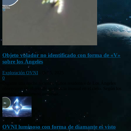
Objeto volador no identificado con forma de «V»
sobre los Ángeles
Exploración OVNI
-
Oct 5, 2025
0
Durante una noche reciente, varios residentes de Los Ángeles
observaron un objeto de apariencia inusual en el cielo. Según los
testigos, el fenómeno consistía...
OVNI luminoso con forma de diamante es visto