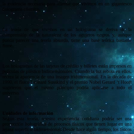
la evidencia necesaria para afirmar que vivimos en un gigantesco
holograma cósmico.
La teoría de que vivimos en un holograma se deriva de la
comprensión de la naturaleza de los agujeros negros y, aunque
pueda parecer una teoría absurda, tiene una base teórica bastante
firme.
Los hologramas de las tarjetas de crédito y billetes están impresos en
películas de plástico bidimensionales. Cuando la luz rebota en ellos,
recrea la apariencia de una imagen tridimensional. En la década de
1990, el físico Leonard Susskind y el premio Nobel Gerard ‘t Hooft
sugirieron que el mismo principio podría aplicarse a todo el
universo.
Unidades de información
Según esta teoría, nuestra experiencia cotidiana podría ser una
proyección holográfica de procesos físicos que tienen lugar en una
lejana superficie bidimensional. Desde hace algún tiempo, los físicos