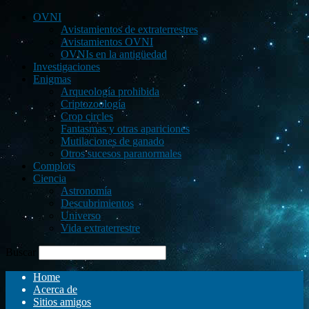
OVNI
Avistamientos de extraterrestres
Avistamientos OVNI
OVNIs en la antigüedad
Investigaciones
Enigmas
Arqueología prohibida
Criptozoología
Crop circles
Fantasmas y otras apariciones
Mutilaciones de ganado
Otros sucesos paranormales
Complots
Ciencia
Astronomía
Descubrimientos
Universo
Vida extraterrestre
Buscar
Home
Acerca de
Sitios amigos