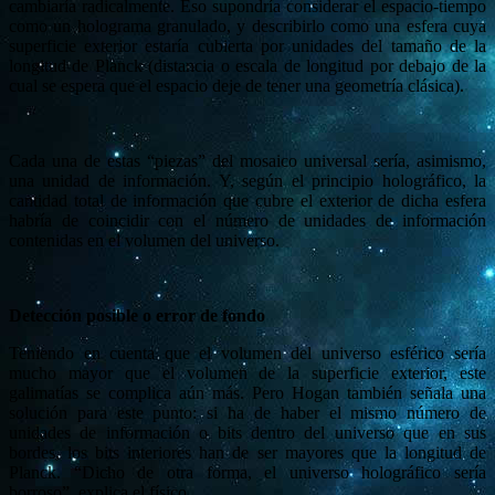
cambiaría radicalmente. Eso supondría considerar el espacio-tiempo
como un holograma granulado, y describirlo como una esfera cuya
superficie exterior estaría cubierta por unidades del tamaño de la
longitud de Planck (distancia o escala de longitud por debajo de la
cual se espera que el espacio deje de tener una geometría clásica).
Cada una de estas “piezas” del mosaico universal sería, asimismo,
una unidad de información. Y, según el principio holográfico, la
cantidad total de información que cubre el exterior de dicha esfera
habría de coincidir con el número de unidades de información
contenidas en el volumen del universo.
Detección posible o error de fondo
Teniendo en cuenta que el volumen del universo esférico sería
mucho mayor que el volumen de la superficie exterior, este
galimatías se complica aún más. Pero Hogan también señala una
solución para este punto: si ha de haber el mismo número de
unidades de información o bits dentro del universo que en sus
bordes, los bits interiores han de ser mayores que la longitud de
Planck. “Dicho de otra forma, el universo holográfico sería
borroso”, explica el físico.