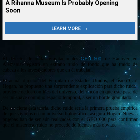
El detector de ondas gravitacionales
GEO 600
, de Hanóver, en
Alemania, registró un extraño ruido de fondo que ha traído de
cabeza a los investigadores que en él trabajan.
El actual director del Fermilab de Estados Unidos, el físico Carl
Hogan, ha propuesto una sorprendente explicación para dicho ruido:
proviene de los confines del universo, del rincón en que éste pasa de
ser un suave continuo espacio-temporal, a ser un borde granulado.
De ser cierta esta teoría, dicho ruido sería la primera prueba empírica
de que vivimos en un universo holográfico, asegura Hogan. Nuevas
pruebas han de ser aún realizadas con el GEO 600 para confirmar
que el misterioso ruido no procede de fuentes más obvias.