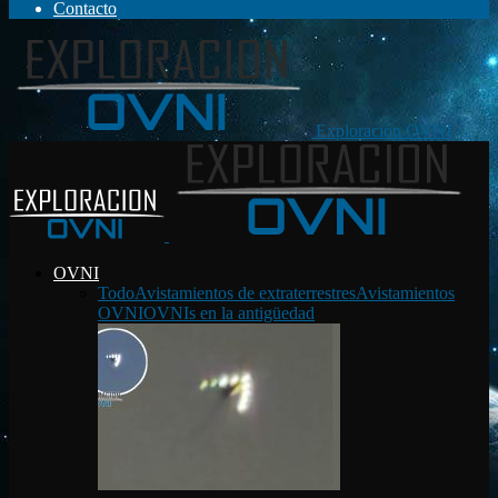
Contacto
Exploración OVNI
OVNI
Todo
Avistamientos de extraterrestres
Avistamientos
OVNI
OVNIs en la antigüedad