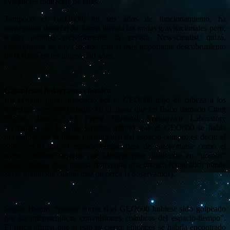
evidencias indirectas de ellas.
Tampoco el GEO600, en sus años de funcionamiento, ha
conseguido detectar de forma directa las ondas gravitacionales pero,
según publicó recientemente la revista Newscientist quizá,
casualmente, se haya topado con el más importante descubrimiento
de la física en los últimos 50 años.
Gigantesco holograma cósmico
Un extraño ruido detectado por el GEO600 trajo de cabeza a los
investigadores que trabajan en él, hasta que un físico llamado Craig
Hogan, director del Fermi National Accelerator Laboratory
(Fermilab), de Estados Unidos, afirmó que el GEO600 se había
tropezado con el límite fundamental del espacio-tiempo, es decir, el
punto en el que el espacio-tiempo deja de comportarse como el
suave continuo descrito por Einstein para disolverse en “granos”
(más o menos de la misma forma que una imagen fotográfica puede
verse granulada cuanto más de cerca la observamos).
Según Hogan, “parece como si el GEO600 hubiese sido golpeado
por las microscópicas convulsiones cuánticas del espacio-tiempo”.
El físico afirma que si esto es cierto, entonces se habría encontrado