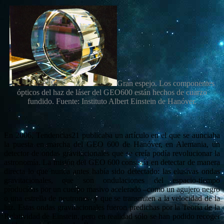
Gran espejo. Los componentes
ópticos del haz de láser del GEO600 están hechos de cuarzo
fundido. Fuente: Instituto Albert Einstein de Hanóver.
En 2006, Tendencias21 publicaba un artículo en el que se aunciaba
la puesta en marcha del GEO 600 de Hanóver, en Alemania, un
detector de ondas gravitacionales que se creía podía revolucionar la
astronomía. La misión del GEO 600 consistía en detectar de manera
directa lo que nunca antes había sido detectado: las elusivas ondas
gravitacionales, que son ondulaciones del espacio-tiempo
producidas por un cuerpo masivo acelerado –como un agujero negro
o una estrella de neutrones- y que se transmiten a la velocidad de la
luz. Estas ondas gravitacionales fueron predichas por la Teoría de la
Relatividad de Einstein, pero en realidad sólo se han podido recoger