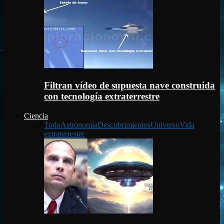
Filtran vídeo de supuesta nave construida
con tecnología extraterrestre
Ciencia
Todo
Astronomía
Descubrimientos
Universo
Vida
extraterrestre