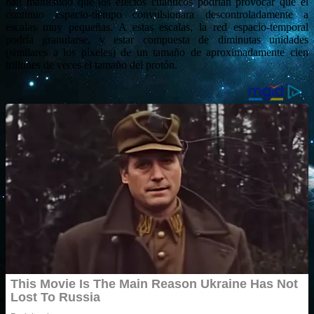
han mantenido que los efectos cuánticos podrían provocar que el
continuo espacio-tiempo convulsionara descontroladamente a
escalas muy pequeñas. A estas escalas, la red espacio-temporal
podría granularse, y estar compuesta de diminutas unidades
(similares a los píxeles) de un tamaño de aproximadamente cien
trillones de veces el tamaño del protón.