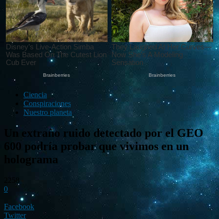
Ciencia
Conspiraciones
Nuestro planeta
Un extraño ruido detectado por el GEO
600 podría probar que vivimos en un
holograma
2258
0
Facebook
Twitter