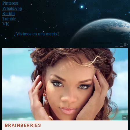
Pinterest
WhatsApp
ReddIt
Tumblr
VK
¿Vivimos en una matrix?