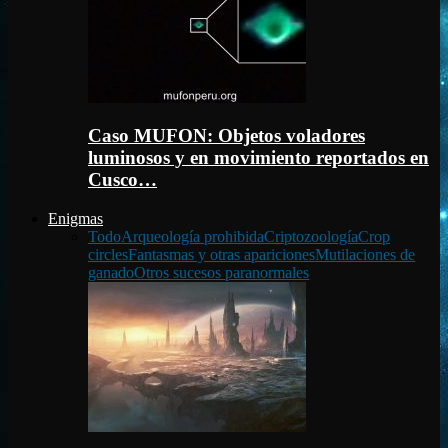
Caso MUFON: Objetos voladores
luminosos y en movimiento reportados en
Cusco…
Enigmas
Todo
Arqueología prohibida
Criptozoología
Crop
circles
Fantasmas y otras apariciones
Mutilaciones de
ganado
Otros sucesos paranormales