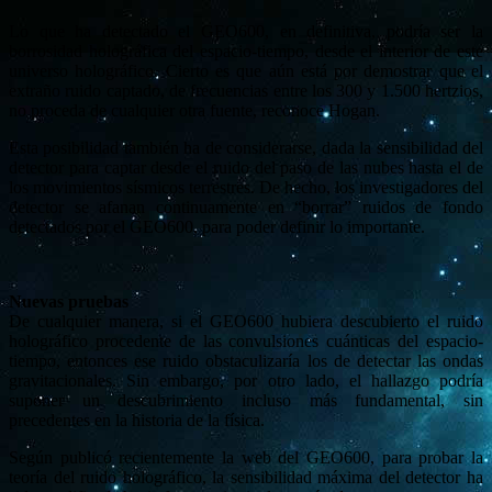
Lo que ha detectado el GEO600, en definitiva, podría ser la
borrosidad holográfica del espacio-tiempo, desde el interior de este
universo holográfico. Cierto es que aún está por demostrar que el
extraño ruido captado, de frecuencias entre los 300 y 1.500 hertzios,
no proceda de cualquier otra fuente, reconoce Hogan.
Esta posibilidad también ha de considerarse, dada la sensibilidad del
detector para captar desde el ruido del paso de las nubes hasta el de
los movimientos sísmicos terrestres. De hecho, los investigadores del
detector se afanan continuamente en “borrar” ruidos de fondo
detectados por el GEO600, para poder definir lo importante.
Nuevas pruebas
De cualquier manera, si el GEO600 hubiera descubierto el ruido
holográfico procedente de las convulsiones cuánticas del espacio-
tiempo, entonces ese ruido obstaculizaría los de detectar las ondas
gravitacionales. Sin embargo, por otro lado, el hallazgo podría
suponer un descubrimiento incluso más fundamental, sin
precedentes en la historia de la física.
Según publicó recientemente la web del GEO600, para probar la
teoría del ruido holográfico, la sensibilidad máxima del detector ha