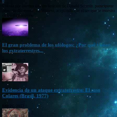
0
Circula por internet una declaración de Donald Schmitt, participante
principal del evento Be Witness, aceptando que el ser que se muestra
en las diapositivas...
El gran problema de los ufólogos: ¿Por qué vienen
los extraterrestres...
Nov 26, 2012
Evidencia de un ataque extraterrestre: El caso
Colares (Brasil, 1977)
Ene 21, 2012