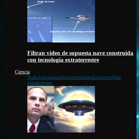
Filtran vídeo de supuesta nave construida
con tecnología extraterrestre
Ciencia
Todo
Astronomía
Descubrimientos
Universo
Vida
extraterrestre