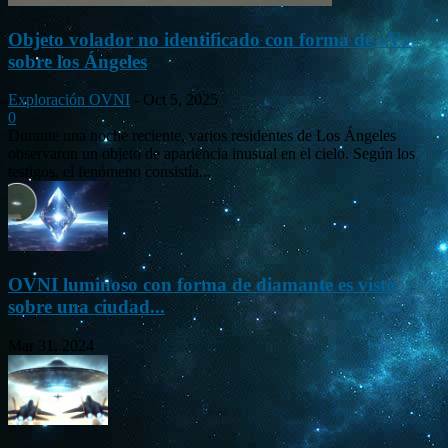
Objeto volador no identificado con forma de «V»
sobre los Ángeles
Exploración OVNI
-
Oct 5, 2025
0
Durante una noche reciente, varios residentes de Los Ángeles
observaron un objeto de apariencia inusual en el cielo. Según los
testigos, el fenómeno consistía...
OVNI luminoso con forma de diamante es visto
sobre una ciudad...
Mar 31, 2024