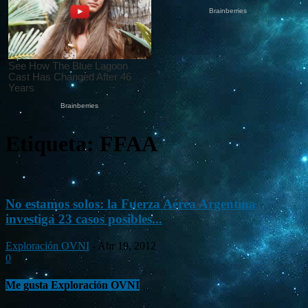
Etiqueta: FFAA
No estamos solos: la Fuerza Aérea Argentina
investiga 23 casos posibles...
Exploración OVNI
-
Abr 19, 2012
0
Me gusta Exploración OVNI