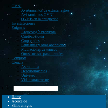
OVNI
Avistamientos de extraterrestres
Avistamientos OVNI
OVNIs en la antigüedad
Investigaciones
Enigmas
Arqueología prohibida
Criptozoología
Crop circles
Fantasmas y otras apariciones
Mutilaciones de ganado
Otros sucesos paranormales
Complots
Ciencia
Astronomía
Descubrimientos
Universo
Vida extraterrestre
Buscar
Home
Acerca de
Sitios amigos