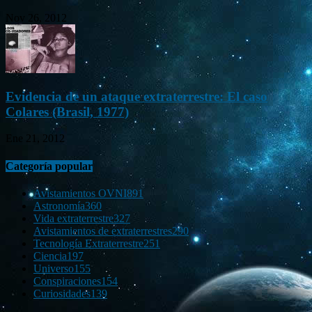
Nov 26, 2012
Evidencia de un ataque extraterrestre: El caso
Colares (Brasil, 1977)
Ene 21, 2012
Categoría popular
Avistamientos OVNI
891
Astronomía
360
Vida extraterrestre
327
Avistamientos de extraterrestres
290
Tecnología Extraterrestre
251
Ciencia
197
Universo
155
Conspiraciones
154
Curiosidades
139