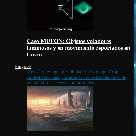
Caso MUFON: Objetos voladores
luminosos y en movimiento reportados en
Cusco…
Enigmas
Todo
Arqueología prohibida
Criptozoología
Crop
circles
Fantasmas y otras apariciones
Mutilaciones de
ganado
Otros sucesos paranormales