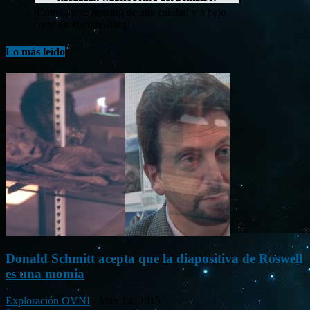
¡Consigue tu hosting de alta calidad y a bajo
costo en Banahosting!
Lo más leído
Donald Schmitt acepta que la diapositiva de Roswell
es una momia
Exploración OVNI
-
May 14, 2015