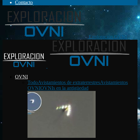
Contacto
Exploración OVNI
OVNI
Todo
Avistamientos de extraterrestres
Avistamientos
OVNI
OVNIs en la antigüedad