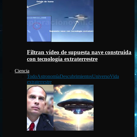
Filtran vídeo de supuesta nave construida
con tecnología extraterrestre
Ciencia
Todo
Astronomía
Descubrimientos
Universo
Vida
extraterrestre