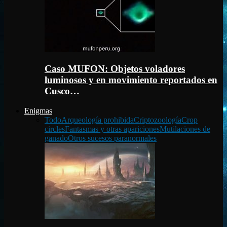
Caso MUFON: Objetos voladores
luminosos y en movimiento reportados en
Cusco…
Enigmas
Todo
Arqueología prohibida
Criptozoología
Crop
circles
Fantasmas y otras apariciones
Mutilaciones de
ganado
Otros sucesos paranormales