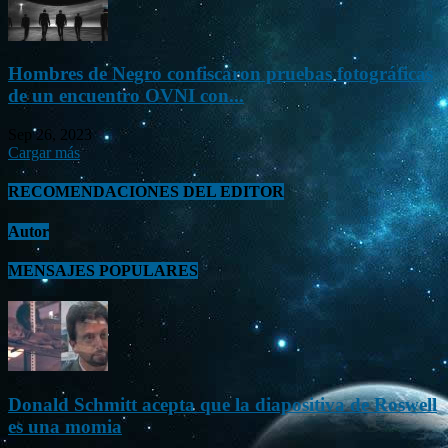
Hombres de Negro confiscaron pruebas fotográficas
de un encuentro OVNI con...
Sep 26, 2023
Cargar más
RECOMENDACIONES DEL EDITOR
Autor
MENSAJES POPULARES
Donald Schmitt acepta que la diapositiva de Roswell
es una momia