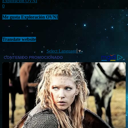
Exploración OVNI
-
May 13, 2012
0
Me gusta Exploración OVNI
Translate website
Select Language
▼