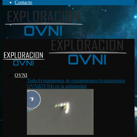
Contacto
Exploración OVNI
OVNI
Todo
Avistamientos de extraterrestres
Avistamientos
OVNI
OVNIs en la antigüedad