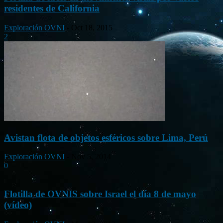
residentes de California
Exploración OVNI
-
Oct 18, 2015
2
Avistan flota de objetos esféricos sobre Lima, Perú
Exploración OVNI
-
Nov 5, 2014
0
Flotilla de OVNIS sobre Israel el día 8 de mayo
(vídeo)