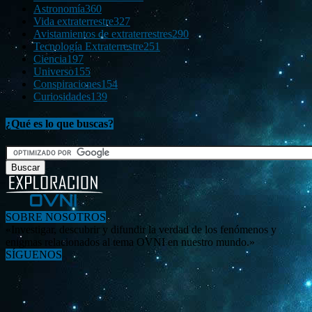
Astronomía
360
Vida extraterrestre
327
Avistamientos de extraterrestres
290
Tecnología Extraterrestre
251
Ciencia
197
Universo
155
Conspiraciones
154
Curiosidades
139
¿Qué es lo que buscas?
SOBRE NOSOTROS
«Investigar, descubrir y difundir la verdad de los fenómenos y
enigmas relacionados al tema OVNI en nuestro mundo.»
SÍGUENOS