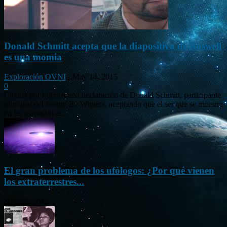
Donald Schmitt acepta que la diapositiva de Roswell
es una momia
Exploración OVNI
-
May 14, 2015
0
Circula por internet una declaración de Donald Schmitt, participante
principal del evento Be Witness, aceptando que el ser que se muestra
en las diapositivas...
El gran problema de los ufólogos: ¿Por qué vienen
los extraterrestres...
Nov 26, 2012