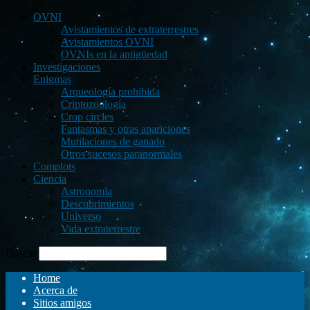
OVNI
Avistamientos de extraterrestres
Avistamientos OVNI
OVNIs en la antigüedad
Investigaciones
Enigmas
Arqueología prohibida
Criptozoología
Crop circles
Fantasmas y otras apariciones
Mutilaciones de ganado
Otros sucesos paranormales
Complots
Ciencia
Astronomía
Descubrimientos
Universo
Vida extraterrestre
Buscar
Home
Acerca de
Sitios amigos