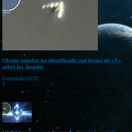
Objeto volador no identificado con forma de «V»
sobre los Ángeles
Exploración OVNI
-
Oct 5, 2025
0
Durante una noche reciente, varios residentes de Los Ángeles
observaron un objeto de apariencia inusual en el cielo. Según los
testigos, el fenómeno consistía...