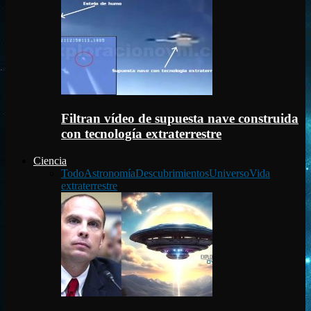
Filtran vídeo de supuesta nave construida
con tecnología extraterrestre
Ciencia
Todo
Astronomía
Descubrimientos
Universo
Vida
extraterrestre