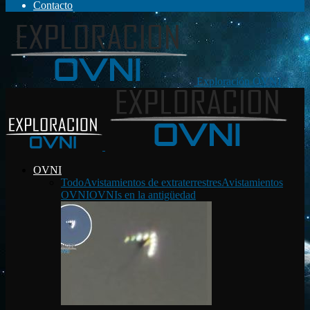
Contacto
Exploración OVNI
OVNI
Todo
Avistamientos de extraterrestres
Avistamientos
OVNI
OVNIs en la antigüedad