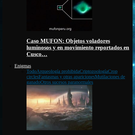
Caso MUFON: Objetos voladores
luminosos y en movimiento reportados en
Cusco…
Enigmas
Todo
Arqueología prohibida
Criptozoología
Crop
circles
Fantasmas y otras apariciones
Mutilaciones de
ganado
Otros sucesos paranormales