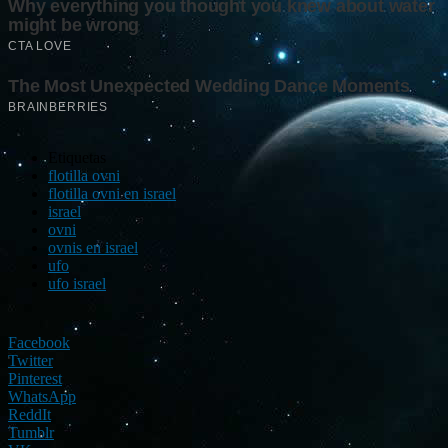
Etiquetas
flotilla ovni
flotilla ovni en israel
israel
ovni
ovnis en israel
ufo
ufo israel
Facebook
Twitter
Pinterest
WhatsApp
ReddIt
Tumblr