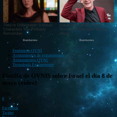
Fenómeno OVNI
Avistamientos de extraterrestres
Avistamientos OVNI
Tecnología Extraterrestre
Flotilla de OVNIS sobre Israel el día 8 de
mayo (vídeo)
2233
0
Facebook
Twitter