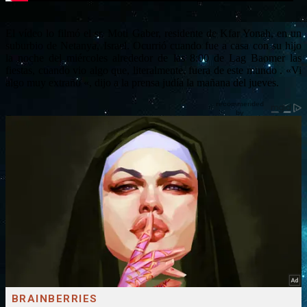
El vídeo lo filmó el sr. Moti Gaber, residente de Kfar Yonah, en un
suburbio de Netanya, Israel. Ocurrió cuando fue a casa con su hijo
la noche del miércoles alrededor de las 8:00 de Lag Baomer las
fiestas, cuando vio algo que, literalmente, fuera de este mundo . «Vi
algo muy extraño «, dijo a la prensa judía la mañana del jueves.