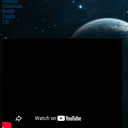
Pinterest
WhatsApp
ReddIt
Tumblr
VK