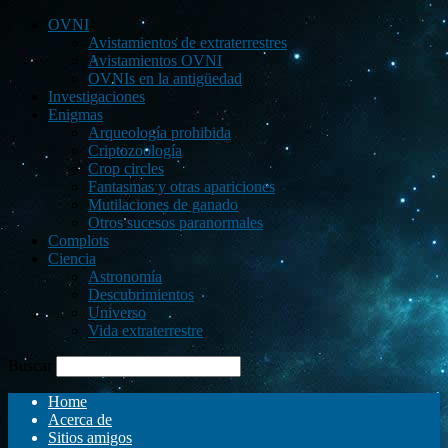
OVNI
Avistamientos de extraterrestres
Avistamientos OVNI
OVNIs en la antigüedad
Investigaciones
Enigmas
Arqueología prohibida
Criptozoología
Crop circles
Fantasmas y otras apariciones
Mutilaciones de ganado
Otros sucesos paranormales
Complots
Ciencia
Astronomía
Descubrimientos
Universo
Vida extraterrestre
Buscar
Home
Acerca de
Sitios amigos