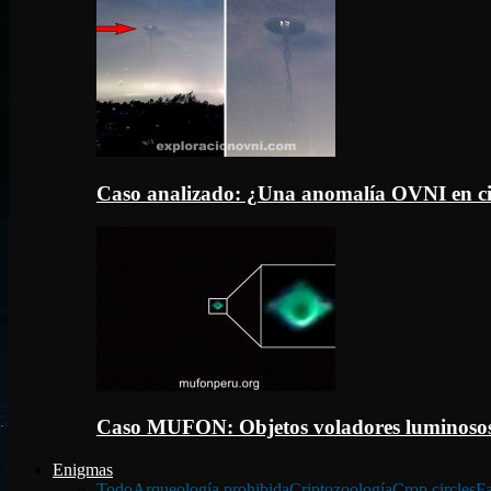
Caso analizado: ¿Una anomalía OVNI en c
Caso MUFON: Objetos voladores luminosos
Enigmas
Todo
Arqueología prohibida
Criptozoología
Crop circles
Fa