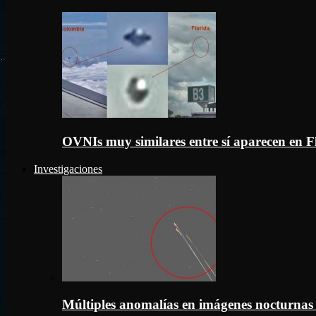
OVNIs muy similares entre sí aparecen en 
Investigaciones
Múltiples anomalías en imágenes nocturnas