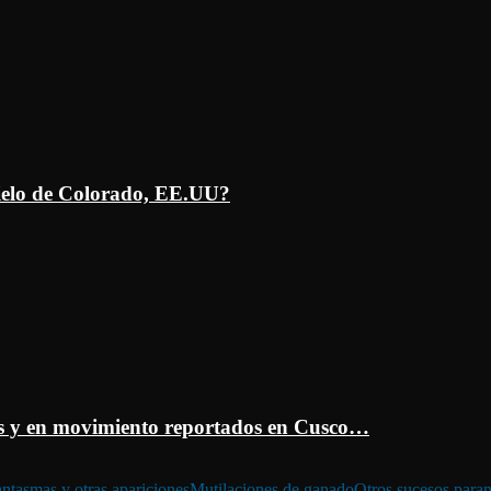
ielo de Colorado, EE.UU?
 y en movimiento reportados en Cusco…
ntasmas y otras apariciones
Mutilaciones de ganado
Otros sucesos para