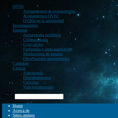
OVNI
Avistamientos de extraterrestres
Avistamientos OVNI
OVNIs en la antigüedad
Investigaciones
Enigmas
Arqueología prohibida
Criptozoología
Crop circles
Fantasmas y otras apariciones
Mutilaciones de ganado
Otros sucesos paranormales
Complots
Ciencia
Astronomía
Descubrimientos
Universo
Vida extraterrestre
Buscar
Home
Acerca de
Sitios amigos