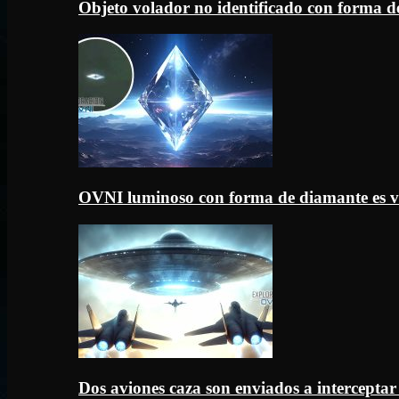
Objeto volador no identificado con forma d
OVNI luminoso con forma de diamante es v
Dos aviones caza son enviados a intercept