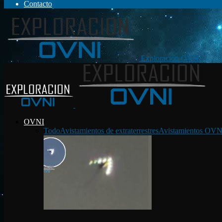
Contacto
Exploración OVNI
OVNI
Todo
Avistamientos de extraterrestres
Avistamientos OVN