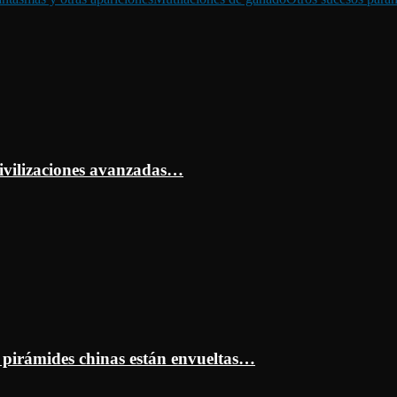
ivilizaciones avanzadas…
s pirámides chinas están envueltas…