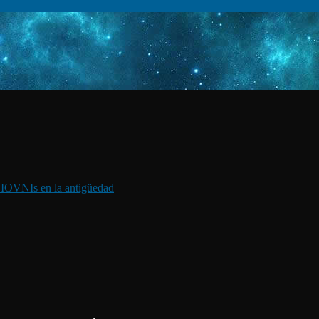
I
OVNIs en la antigüedad