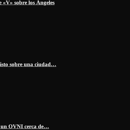
e «V» sobre los Ángeles
isto sobre una ciudad…
ar un OVNI cerca de…