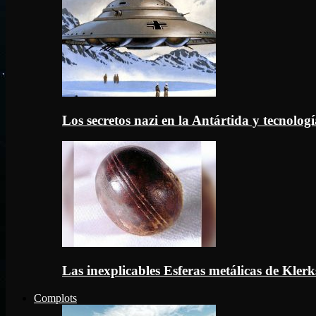
Los secretos nazi en la Antártida y tecnologí
Las inexplicables Esferas metálicas de Kler
Complots