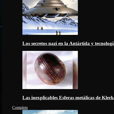
Los secretos nazi en la Antártida y tecnologí
Las inexplicables Esferas metálicas de Kler
Complots