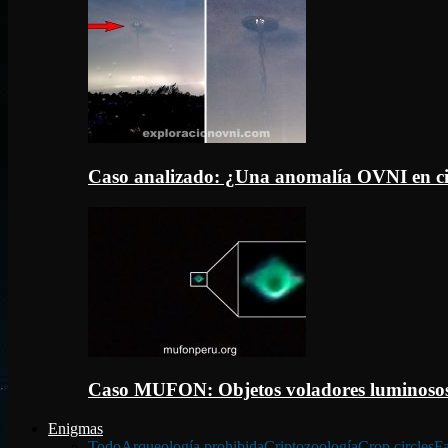
Caso analizado: ¿Una anomalía OVNI en c
Caso MUFON: Objetos voladores luminosos
Enigmas
Todo
Arqueología prohibida
Criptozoología
Crop circles
Fa