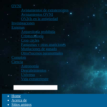
OVNI
Avistamientos de extraterrestres
Avistamientos OVNI
OVNIs en la antigüedad
Investigaciones
Enigmas
Arqueología prohibida
Criptozoología
Crop circles
Fantasmas y otras apariciones
Mutilaciones de ganado
Otros sucesos paranormales
Complots
Ciencia
Astronomía
Descubrimientos
Universo
Vida extraterrestre
Buscar
Home
Acerca de
Sitios amigos