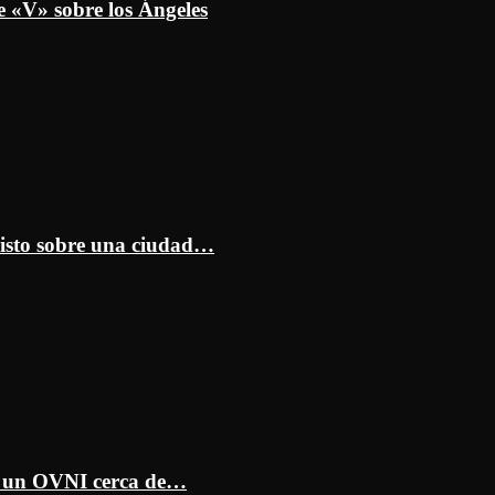
e «V» sobre los Ángeles
isto sobre una ciudad…
ar un OVNI cerca de…