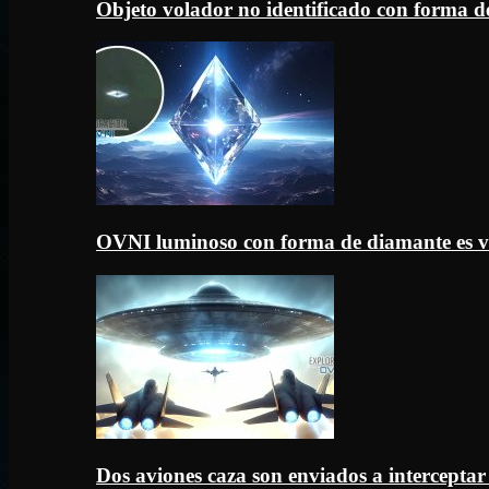
Objeto volador no identificado con forma d
OVNI luminoso con forma de diamante es v
Dos aviones caza son enviados a intercept