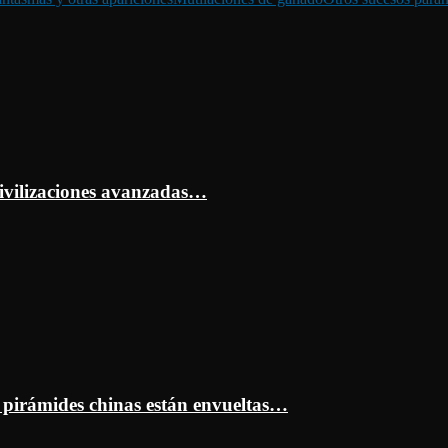
ivilizaciones avanzadas…
s pirámides chinas están envueltas…