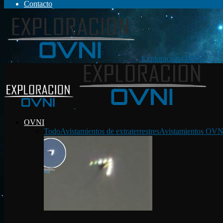
Contacto
Exploración OVNI
OVNI
Todo
Avistamientos de extraterrestres
Avistamientos OVN