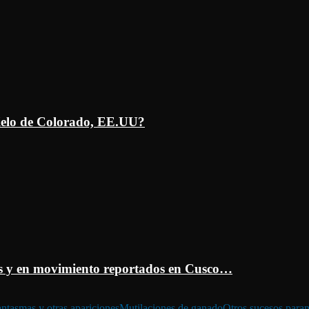
ielo de Colorado, EE.UU?
 y en movimiento reportados en Cusco…
ntasmas y otras apariciones
Mutilaciones de ganado
Otros sucesos para