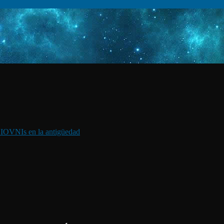
I
OVNIs en la antigüedad