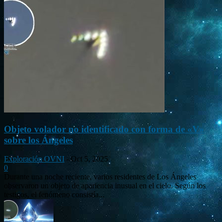
Objeto volador no identificado con forma de «V»
sobre los Ángeles
Exploración OVNI
-
Oct 5, 2025
0
Durante una noche reciente, varios residentes de Los Ángeles
observaron un objeto de apariencia inusual en el cielo. Según los
testigos, el fenómeno consistía...