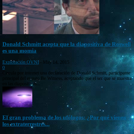
Donald Schmitt acepta que la diapositiva de Roswell
es una momia
Exploración OVNI
-
May 14, 2015
0
Circula por internet una declaración de Donald Schmitt, participante
principal del evento Be Witness, aceptando que el ser que se muestra
en las diapositivas...
El gran problema de los ufólogos: ¿Por qué vienen
los extraterrestres...