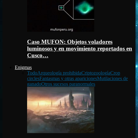
Caso MUFON: Objetos voladores
luminosos y en movimiento reportados en
Cusco…
Enigmas
Todo
Arqueología prohibida
Criptozoología
Crop
circles
Fantasmas y otras apariciones
Mutilaciones de
ganado
Otros sucesos paranormales