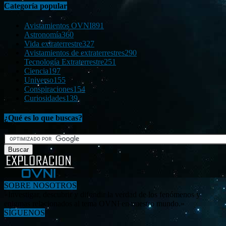
Categoría popular
Avistamientos OVNI
891
Astronomía
360
Vida extraterrestre
327
Avistamientos de extraterrestres
290
Tecnología Extraterrestre
251
Ciencia
197
Universo
155
Conspiraciones
154
Curiosidades
139
¿Qué es lo que buscas?
SOBRE NOSOTROS
«Investigar, descubrir y difundir la verdad de los fenómenos y
enigmas relacionados al tema OVNI en nuestro mundo.»
SÍGUENOS