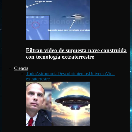
Filtran vídeo de supuesta nave construida
con tecnología extraterrestre
Ciencia
Todo
Astronomía
Descubrimientos
Universo
Vida
extraterrestre