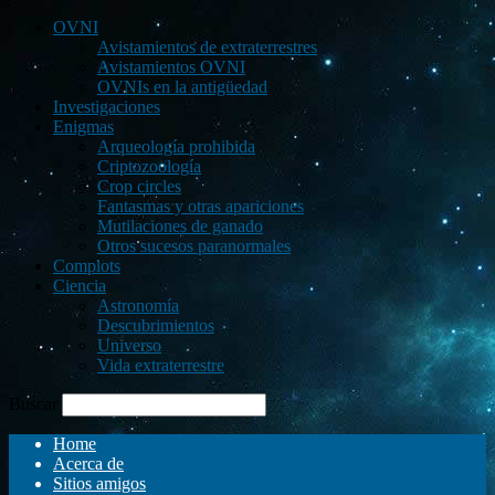
OVNI
Avistamientos de extraterrestres
Avistamientos OVNI
OVNIs en la antigüedad
Investigaciones
Enigmas
Arqueología prohibida
Criptozoología
Crop circles
Fantasmas y otras apariciones
Mutilaciones de ganado
Otros sucesos paranormales
Complots
Ciencia
Astronomía
Descubrimientos
Universo
Vida extraterrestre
Buscar
Home
Acerca de
Sitios amigos