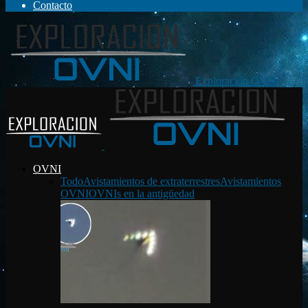
Contacto
Exploración OVNI
OVNI
Todo
Avistamientos de extraterrestres
Avistamientos
OVNI
OVNIs en la antigüedad