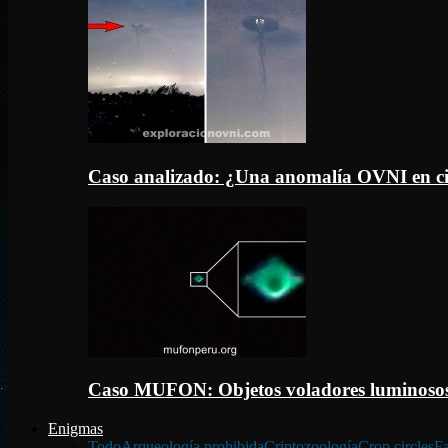
Caso analizado: ¿Una anomalía OVNI en c
Caso MUFON: Objetos voladores luminosos
Enigmas
Todo
Arqueología prohibida
Criptozoología
Crop circles
Fa