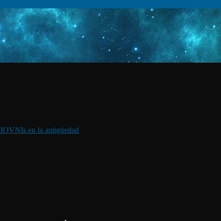
I
OVNIs en la antigüedad