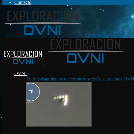
Contacto
Exploración OVNI
OVNI
Todo
Avistamientos de extraterrestres
Avistamientos OVN