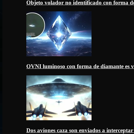
Objeto volador no identificado con forma d
OVNI luminoso con forma de diamante es v
Dos aviones caza son enviados a intercept