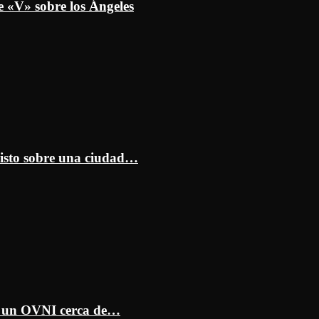
e «V» sobre los Ángeles
isto sobre una ciudad…
ar un OVNI cerca de…