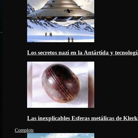
Los secretos nazi en la Antártida y tecnologí
Las inexplicables Esferas metálicas de Kler
Complots