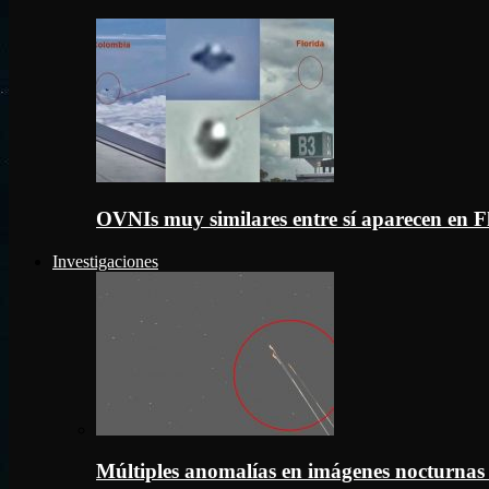
OVNIs muy similares entre sí aparecen en 
Investigaciones
Múltiples anomalías en imágenes nocturnas