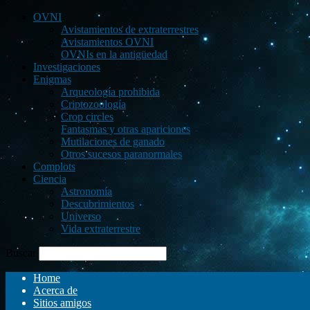
OVNI
Avistamientos de extraterrestres
Avistamientos OVNI
OVNIs en la antigüedad
Investigaciones
Enigmas
Arqueología prohibida
Criptozoología
Crop circles
Fantasmas y otras apariciones
Mutilaciones de ganado
Otros sucesos paranormales
Complots
Ciencia
Astronomía
Descubrimientos
Universo
Vida extraterrestre
Buscar
Home
Acerca de
Sitios amigos