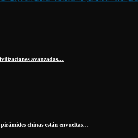
ivilizaciones avanzadas…
s pirámides chinas están envueltas…