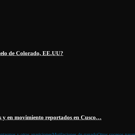
ielo de Colorado, EE.UU?
 y en movimiento reportados en Cusco…
ntasmas y otras apariciones
Mutilaciones de ganado
Otros sucesos para