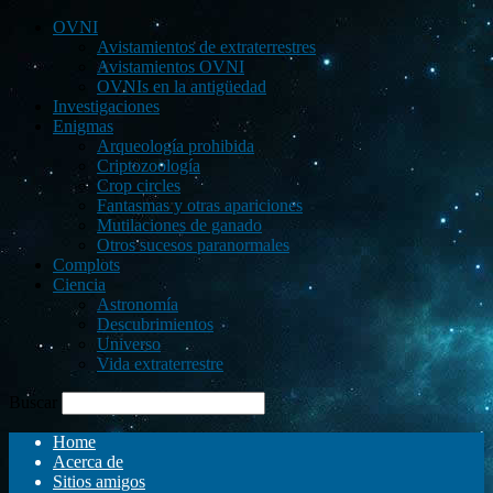
OVNI
Avistamientos de extraterrestres
Avistamientos OVNI
OVNIs en la antigüedad
Investigaciones
Enigmas
Arqueología prohibida
Criptozoología
Crop circles
Fantasmas y otras apariciones
Mutilaciones de ganado
Otros sucesos paranormales
Complots
Ciencia
Astronomía
Descubrimientos
Universo
Vida extraterrestre
Buscar
Home
Acerca de
Sitios amigos