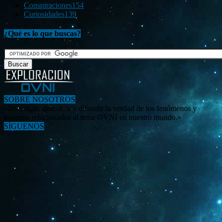
Conspiraciones
154
Curiosidades
139
¿Qué es lo que buscas?
SOBRE NOSOTROS
«Investigar, descubrir y difundir la verdad de los fenómenos y
enigmas relacionados al tema OVNI en nuestro mundo.»
SÍGUENOS