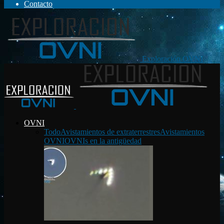
Contacto
Exploración OVNI
OVNI
Todo
Avistamientos de extraterrestres
Avistamientos
OVNI
OVNIs en la antigüedad