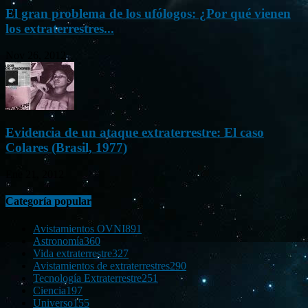
El gran problema de los ufólogos: ¿Por qué vienen
los extraterrestres...
Nov 26, 2012
Evidencia de un ataque extraterrestre: El caso
Colares (Brasil, 1977)
Ene 21, 2012
Categoría popular
Avistamientos OVNI
891
Astronomía
360
Vida extraterrestre
327
Avistamientos de extraterrestres
290
Tecnología Extraterrestre
251
Ciencia
197
Universo
155