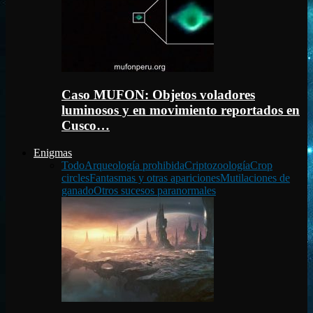
Caso MUFON: Objetos voladores
luminosos y en movimiento reportados en
Cusco…
Enigmas
Todo
Arqueología prohibida
Criptozoología
Crop
circles
Fantasmas y otras apariciones
Mutilaciones de
ganado
Otros sucesos paranormales