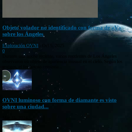
Objeto volador no identificado con forma de «V»
sobre los Ángeles
Exploración OVNI
-
Oct 5, 2025
0
Durante una noche reciente, varios residentes de Los Ángeles
observaron un objeto de apariencia inusual en el cielo. Según los
testigos, el fenómeno consistía...
OVNI luminoso con forma de diamante es visto
sobre una ciudad...
Mar 31, 2024