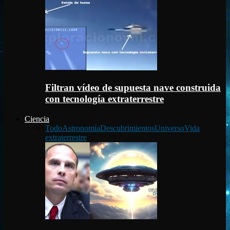
Filtran vídeo de supuesta nave construida
con tecnología extraterrestre
Ciencia
Todo
Astronomía
Descubrimientos
Universo
Vida
extraterrestre