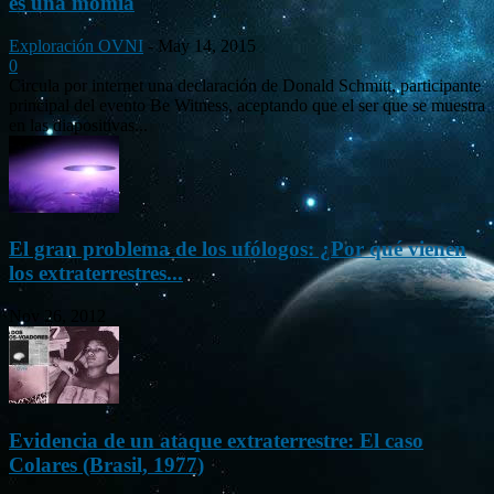
es una momia
Exploración OVNI
-
May 14, 2015
0
Circula por internet una declaración de Donald Schmitt, participante
principal del evento Be Witness, aceptando que el ser que se muestra
en las diapositivas...
El gran problema de los ufólogos: ¿Por qué vienen
los extraterrestres...
Nov 26, 2012
Evidencia de un ataque extraterrestre: El caso
Colares (Brasil, 1977)