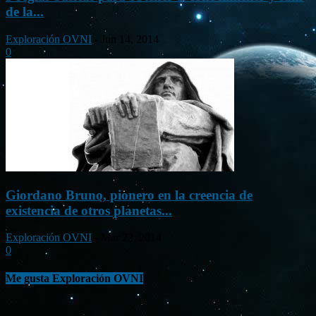
de la...
Exploración OVNI
-
Jun 14, 2014
0
Giordano Bruno, pionero en la creencia de
existencia de otros planetas...
Exploración OVNI
-
Mar 22, 2014
0
Me gusta Exploración OVNI