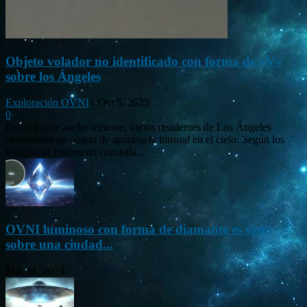
Objeto volador no identificado con forma de «V»
sobre los Ángeles
Exploración OVNI
-
Oct 5, 2025
0
Durante una noche reciente, varios residentes de Los Ángeles
observaron un objeto de apariencia inusual en el cielo. Según los
testigos, el fenómeno consistía...
OVNI luminoso con forma de diamante es visto
sobre una ciudad...
Mar 31, 2024