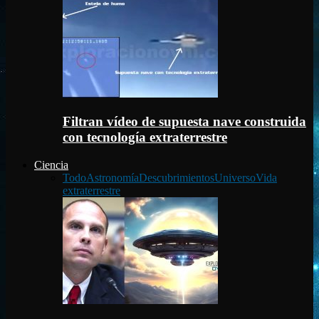
Filtran vídeo de supuesta nave construida
con tecnología extraterrestre
Ciencia
Todo
Astronomía
Descubrimientos
Universo
Vida
extraterrestre