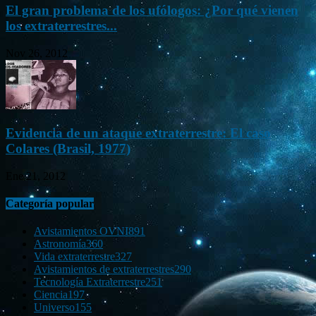
El gran problema de los ufólogos: ¿Por qué vienen
los extraterrestres...
Nov 26, 2012
Evidencia de un ataque extraterrestre: El caso
Colares (Brasil, 1977)
Ene 21, 2012
Categoría popular
Avistamientos OVNI
891
Astronomía
360
Vida extraterrestre
327
Avistamientos de extraterrestres
290
Tecnología Extraterrestre
251
Ciencia
197
Universo
155