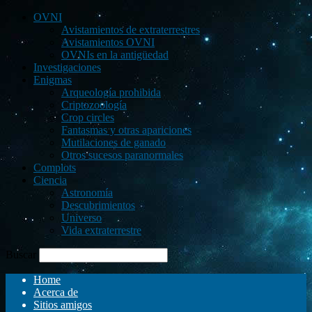
OVNI
Avistamientos de extraterrestres
Avistamientos OVNI
OVNIs en la antigüedad
Investigaciones
Enigmas
Arqueología prohibida
Criptozoología
Crop circles
Fantasmas y otras apariciones
Mutilaciones de ganado
Otros sucesos paranormales
Complots
Ciencia
Astronomía
Descubrimientos
Universo
Vida extraterrestre
Buscar
Home
Acerca de
Sitios amigos