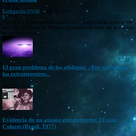
Exploración OVNI
-
May 14, 2015
0
Circula por internet una declaración de Donald Schmitt, participante
principal del evento Be Witness, aceptando que el ser que se muestra
en las diapositivas...
El gran problema de los ufólogos: ¿Por qué vienen
los extraterrestres...
Nov 26, 2012
Evidencia de un ataque extraterrestre: El caso
Colares (Brasil, 1977)