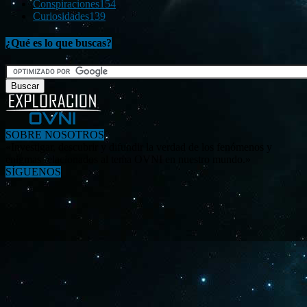
Conspiraciones
154
Curiosidades
139
¿Qué es lo que buscas?
SOBRE NOSOTROS
«Investigar, descubrir y difundir la verdad de los fenómenos y
enigmas relacionados al tema OVNI en nuestro mundo.»
SÍGUENOS