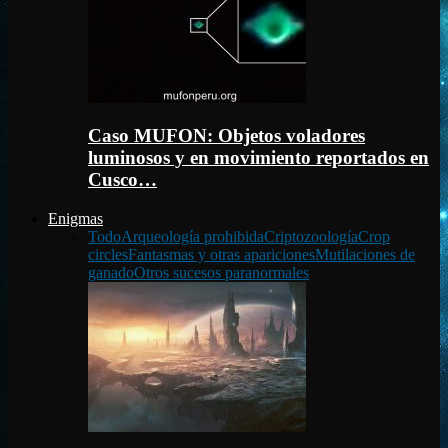
Caso MUFON: Objetos voladores
luminosos y en movimiento reportados en
Cusco…
Enigmas
Todo
Arqueología prohibida
Criptozoología
Crop
circles
Fantasmas y otras apariciones
Mutilaciones de
ganado
Otros sucesos paranormales