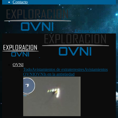
Contacto
Exploración OVNI
OVNI
Todo
Avistamientos de extraterrestres
Avistamientos
OVNI
OVNIs en la antigüedad