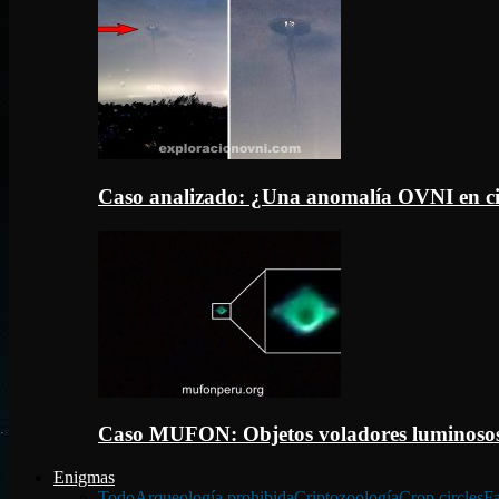
Caso analizado: ¿Una anomalía OVNI en c
Caso MUFON: Objetos voladores luminosos
Enigmas
Todo
Arqueología prohibida
Criptozoología
Crop circles
Fa