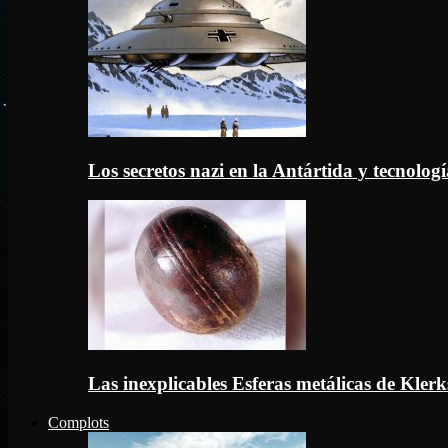
Los secretos nazi en la Antártida y tecnologí
Las inexplicables Esferas metálicas de Kler
Complots