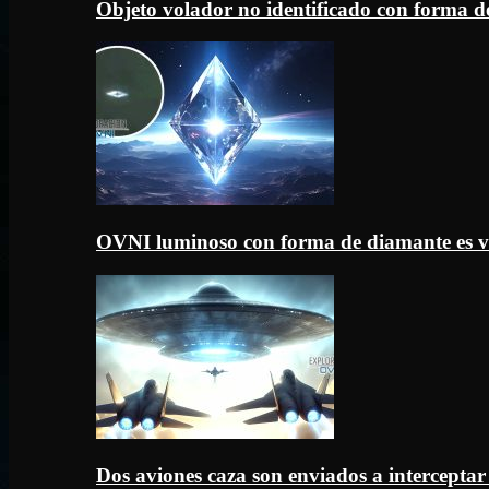
Objeto volador no identificado con forma d
OVNI luminoso con forma de diamante es v
Dos aviones caza son enviados a intercept