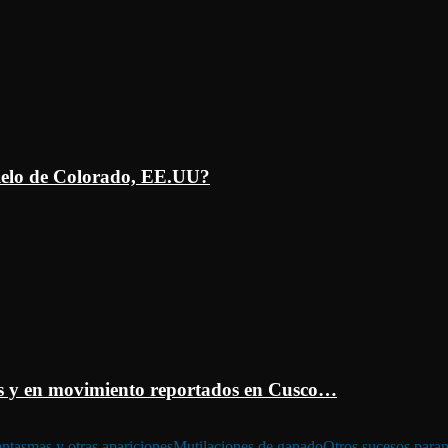
ielo de Colorado, EE.UU?
 y en movimiento reportados en Cusco…
ntasmas y otras apariciones
Mutilaciones de ganado
Otros sucesos para