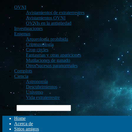
OVNI
Avistamientos de extraterrestres
Avistamientos OVNI
OVNIs en la antigüedad
Investigaciones
Enigmas
Arqueología prohibida
Criptozoología
Crop circles
Fantasmas y otras apariciones
Mutilaciones de ganado
Otros sucesos paranormales
Complots
Ciencia
Astronomía
Descubrimientos
Universo
Vida extraterrestre
Buscar
Home
Acerca de
Sitios amigos