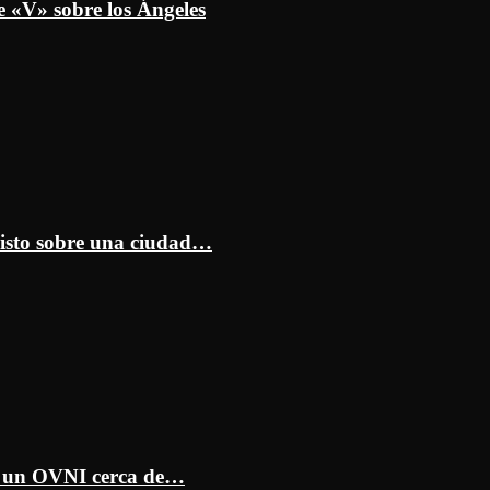
e «V» sobre los Ángeles
isto sobre una ciudad…
ar un OVNI cerca de…