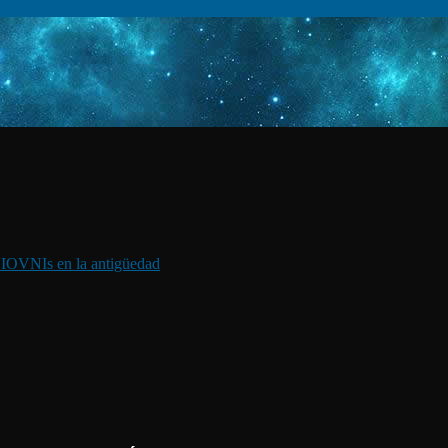
I
OVNIs en la antigüedad