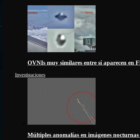
OVNIs muy similares entre sí aparecen en 
Investigaciones
Múltiples anomalías en imágenes nocturnas