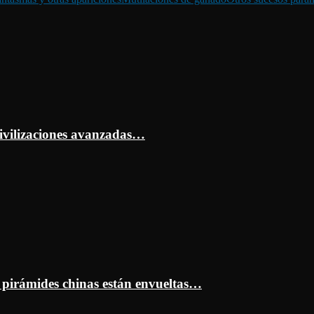
ivilizaciones avanzadas…
s pirámides chinas están envueltas…