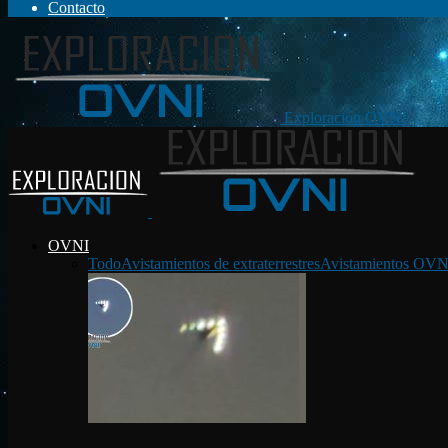
Contacto
Exploración OVNI
OVNI
Todo
Avistamientos de extraterrestres
Avistamientos OVN