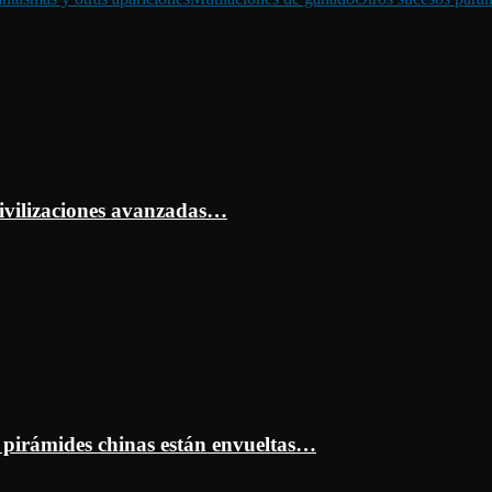
ivilizaciones avanzadas…
s pirámides chinas están envueltas…