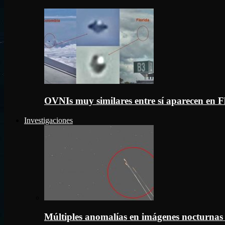
OVNIs muy similares entre sí aparecen en 
Investigaciones
Múltiples anomalías en imágenes nocturnas