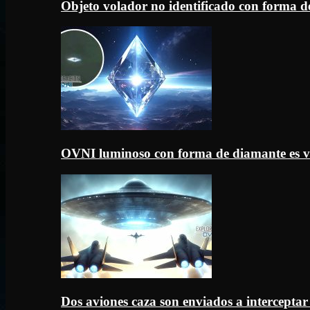
Objeto volador no identificado con forma d
OVNI luminoso con forma de diamante es v
Dos aviones caza son enviados a intercept