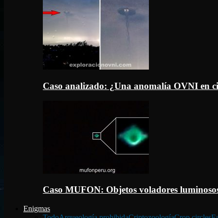
Caso analizado: ¿Una anomalía OVNI en c
Caso MUFON: Objetos voladores luminosos
Enigmas
Todo
Arqueología prohibida
Criptozoología
Crop circles
Fa