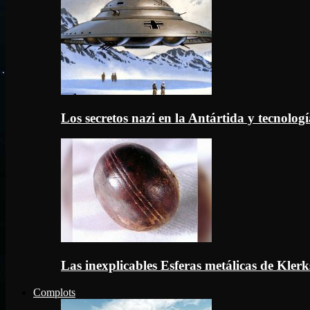
Los secretos nazi en la Antártida y tecnologí
Las inexplicables Esferas metálicas de Kler
Complots