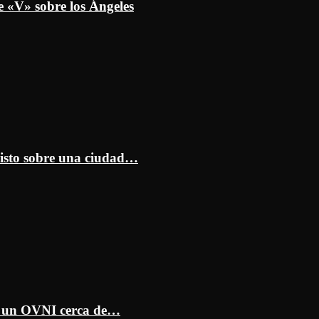
e «V» sobre los Ángeles
isto sobre una ciudad…
ar un OVNI cerca de…