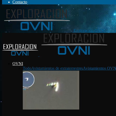
Contacto
Exploración OVNI
OVNI
Todo
Avistamientos de extraterrestres
Avistamientos OVN