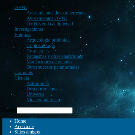
OVNI
Avistamientos de extraterrestres
Avistamientos OVNI
OVNIs en la antigüedad
Investigaciones
Enigmas
Arqueología prohibida
Criptozoología
Crop circles
Fantasmas y otras apariciones
Mutilaciones de ganado
Otros sucesos paranormales
Complots
Ciencia
Astronomía
Descubrimientos
Universo
Vida extraterrestre
Buscar
Home
Acerca de
Sitios amigos