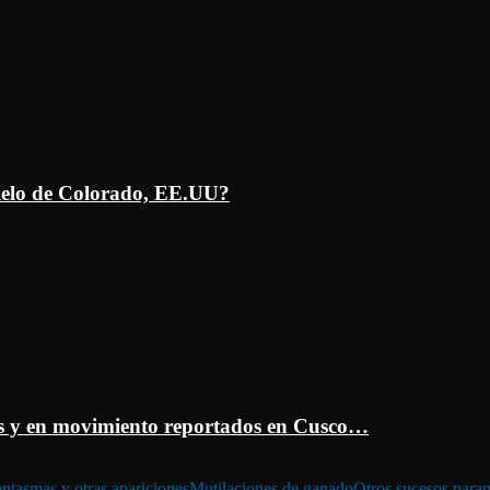
ielo de Colorado, EE.UU?
 y en movimiento reportados en Cusco…
ntasmas y otras apariciones
Mutilaciones de ganado
Otros sucesos para