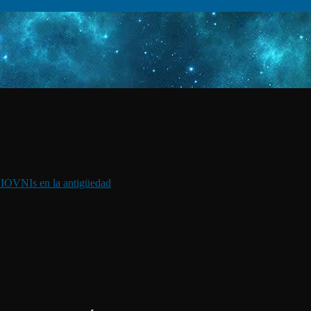
I
OVNIs en la antigüedad