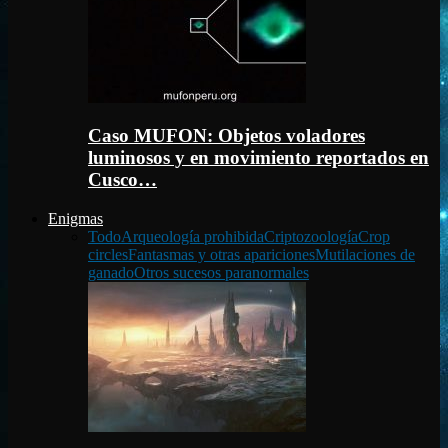
Caso MUFON: Objetos voladores
luminosos y en movimiento reportados en
Cusco…
Enigmas
Todo
Arqueología prohibida
Criptozoología
Crop
circles
Fantasmas y otras apariciones
Mutilaciones de
ganado
Otros sucesos paranormales