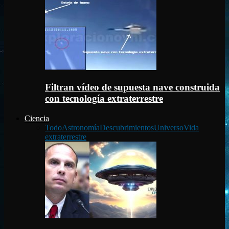
Filtran vídeo de supuesta nave construida
con tecnología extraterrestre
Ciencia
Todo
Astronomía
Descubrimientos
Universo
Vida
extraterrestre