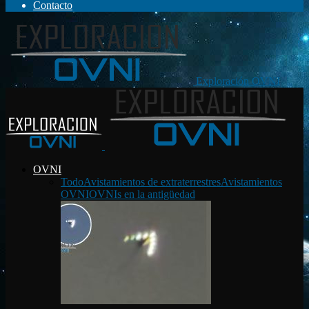
Contacto
Exploración OVNI
OVNI
Todo
Avistamientos de extraterrestres
Avistamientos
OVNI
OVNIs en la antigüedad