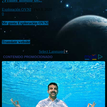
¿Primer intento de...
Exploración OVNI
-
Oct 3, 2020
0
Me gusta Exploración OVNI
Translate website
Select Language
▼