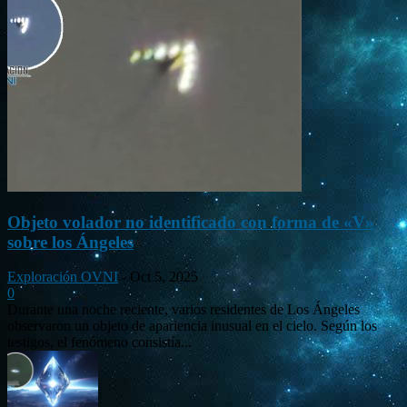
Objeto volador no identificado con forma de «V»
sobre los Ángeles
Exploración OVNI
-
Oct 5, 2025
0
Durante una noche reciente, varios residentes de Los Ángeles
observaron un objeto de apariencia inusual en el cielo. Según los
testigos, el fenómeno consistía...