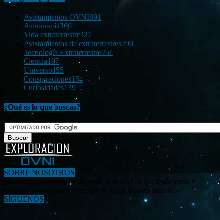
Avistamientos OVNI
891
Astronomía
360
Vida extraterrestre
327
Avistamientos de extraterrestres
290
Tecnología Extraterrestre
251
Ciencia
197
Universo
155
Conspiraciones
154
Curiosidades
139
¿Qué es lo que buscas?
SOBRE NOSOTROS
«Investigar, descubrir y difundir la verdad de los fenómenos y
enigmas relacionados al tema OVNI en nuestro mundo.»
SÍGUENOS