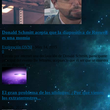
Donald Schmitt acepta que la diapositiva de Roswell
es una momia
Exploración OVNI
-
May 14, 2015
0
Circula por internet una declaración de Donald Schmitt, participante
principal del evento Be Witness, aceptando que el ser que se muestra
en las diapositivas...
El gran problema de los ufólogos: ¿Por qué vienen
los extraterrestres...
Nov 26, 2012