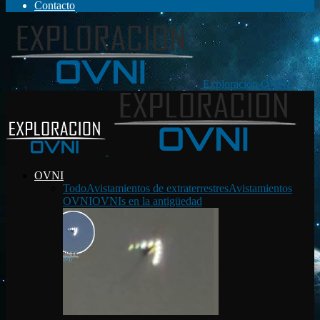
Contacto
Exploración OVNI
OVNI
Todo
Avistamientos de extraterrestres
Avistamientos
OVNI
OVNIs en la antigüedad