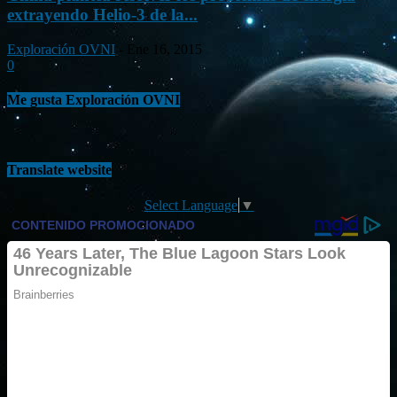
extrayendo Helio-3 de la...
Exploración OVNI
-
Ene 16, 2015
0
Me gusta Exploración OVNI
Translate website
Select Language
▼