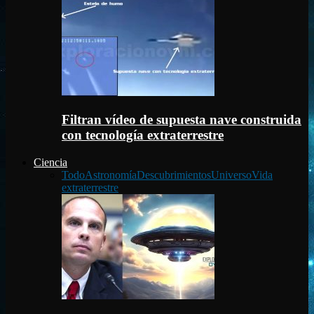
Filtran vídeo de supuesta nave construida
con tecnología extraterrestre
Ciencia
Todo
Astronomía
Descubrimientos
Universo
Vida
extraterrestre