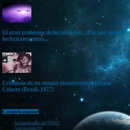
El gran problema de los ufólogos: ¿Por qué vienen
los extraterrestres...
Nov 26, 2012
Evidencia de un ataque extraterrestre: El caso
Colares (Brasil, 1977)
Ene 21, 2012
Categoría popular
Avistamientos OVNI
891
Astronomía
360