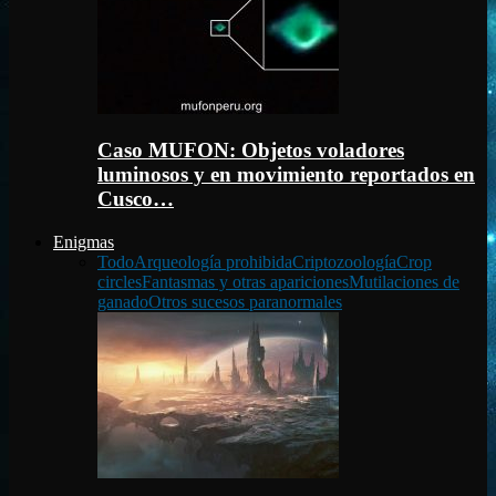
Caso MUFON: Objetos voladores
luminosos y en movimiento reportados en
Cusco…
Enigmas
Todo
Arqueología prohibida
Criptozoología
Crop
circles
Fantasmas y otras apariciones
Mutilaciones de
ganado
Otros sucesos paranormales