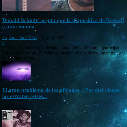
Donald Schmitt acepta que la diapositiva de Roswell
es una momia
Exploración OVNI
-
May 14, 2015
0
Circula por internet una declaración de Donald Schmitt, participante
principal del evento Be Witness, aceptando que el ser que se muestra
en las diapositivas...
El gran problema de los ufólogos: ¿Por qué vienen
los extraterrestres...
Nov 26, 2012