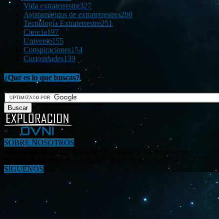
Vida extraterrestre
327
Avistamientos de extraterrestres
290
Tecnología Extraterrestre
251
Ciencia
197
Universo
155
Conspiraciones
154
Curiosidades
139
¿Qué es lo que buscas?
SOBRE NOSOTROS
«Investigar, descubrir y difundir la verdad de los fenómenos y
enigmas relacionados al tema OVNI en nuestro mundo.»
SÍGUENOS