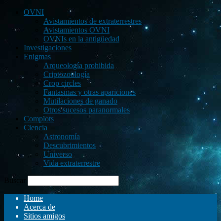
OVNI
Avistamientos de extraterrestres
Avistamientos OVNI
OVNIs en la antigüedad
Investigaciones
Enigmas
Arqueología prohibida
Criptozoología
Crop circles
Fantasmas y otras apariciones
Mutilaciones de ganado
Otros sucesos paranormales
Complots
Ciencia
Astronomía
Descubrimientos
Universo
Vida extraterrestre
Buscar
Home
Acerca de
Sitios amigos