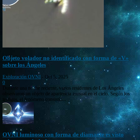
Objeto volador no identificado con forma de «V»
sobre los Ángeles
Exploración OVNI
-
Oct 5, 2025
0
Durante una noche reciente, varios residentes de Los Ángeles
observaron un objeto de apariencia inusual en el cielo. Según los
testigos, el fenómeno consistía...
OVNI luminoso con forma de diamante es visto