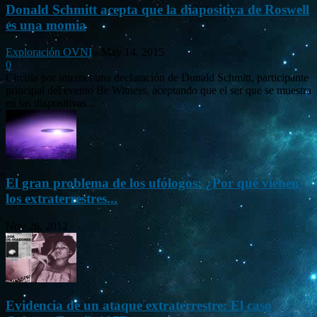
Donald Schmitt acepta que la diapositiva de Roswell
es una momia
Exploración OVNI
-
May 14, 2015
0
Circula por internet una declaración de Donald Schmitt, participante
principal del evento Be Witness, aceptando que el ser que se muestra
en las diapositivas...
El gran problema de los ufólogos: ¿Por qué vienen
los extraterrestres...
Nov 26, 2012
Evidencia de un ataque extraterrestre: El caso