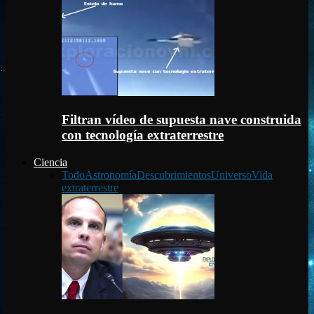
Filtran vídeo de supuesta nave construida
con tecnología extraterrestre
Ciencia
Todo
Astronomía
Descubrimientos
Universo
Vida
extraterrestre