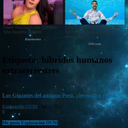
Etiqueta: híbridos humanos
extraterrestres
Los Gigantes del antiguo Perú, ¿leyenda o realidad?
Exploración OVNI
-
Dic 4, 2011
0
Me gusta Exploración OVNI