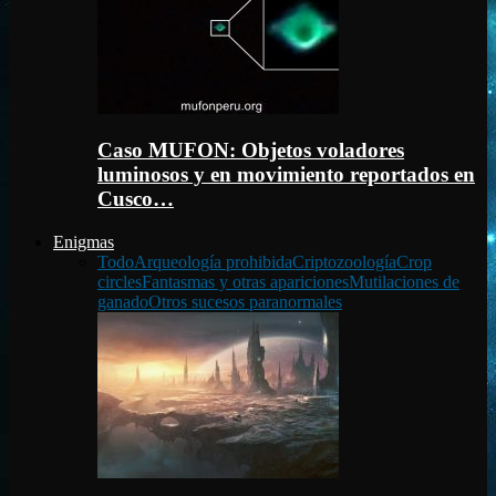
Caso MUFON: Objetos voladores
luminosos y en movimiento reportados en
Cusco…
Enigmas
Todo
Arqueología prohibida
Criptozoología
Crop
circles
Fantasmas y otras apariciones
Mutilaciones de
ganado
Otros sucesos paranormales