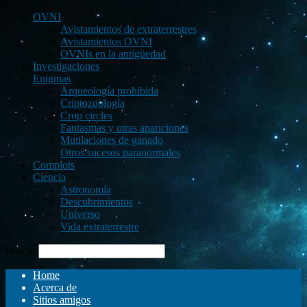
OVNI
Avistamientos de extraterrestres
Avistamientos OVNI
OVNIs en la antigüedad
Investigaciones
Enigmas
Arqueología prohibida
Criptozoología
Crop circles
Fantasmas y otras apariciones
Mutilaciones de ganado
Otros sucesos paranormales
Complots
Ciencia
Astronomía
Descubrimientos
Universo
Vida extraterrestre
Buscar
Home
Acerca de
Sitios amigos