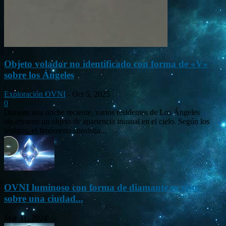
Objeto volador no identificado con forma de «V»
sobre los Ángeles
Exploración OVNI
-
Oct 5, 2025
0
Durante una noche reciente, varios residentes de Los Ángeles
observaron un objeto de apariencia inusual en el cielo. Según los
testigos, el fenómeno consistía...
OVNI luminoso con forma de diamante es visto
sobre una ciudad...
Mar 31, 2024