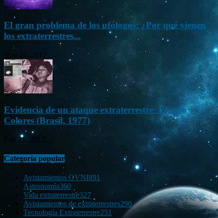
El gran problema de los ufólogos: ¿Por qué vienen
los extraterrestres...
Nov 26, 2012
Evidencia de un ataque extraterrestre: El caso
Colares (Brasil, 1977)
Ene 21, 2012
Categoría popular
Avistamientos OVNI
891
Astronomía
360
Vida extraterrestre
327
Avistamientos de extraterrestres
290
Tecnología Extraterrestre
251