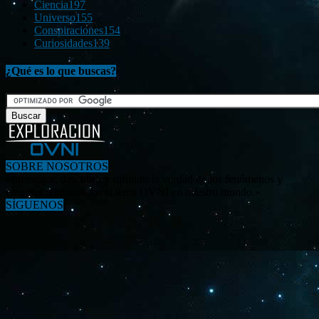
Ciencia
197
Universo
155
Conspiraciones
154
Curiosidades
139
¿Qué es lo que buscas?
SOBRE NOSOTROS
«Investigar, descubrir y difundir la verdad de los fenómenos y
enigmas relacionados al tema OVNI en nuestro mundo.»
SÍGUENOS