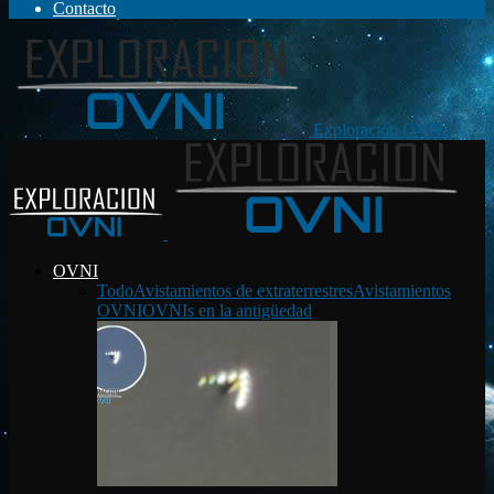
Contacto
Exploración OVNI
OVNI
Todo
Avistamientos de extraterrestres
Avistamientos
OVNI
OVNIs en la antigüedad