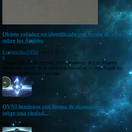
Objeto volador no identificado con forma de «V»
sobre los Ángeles
Exploración OVNI
-
Oct 5, 2025
0
Durante una noche reciente, varios residentes de Los Ángeles
observaron un objeto de apariencia inusual en el cielo. Según los
testigos, el fenómeno consistía...
OVNI luminoso con forma de diamante es visto
sobre una ciudad...
Mar 31, 2024