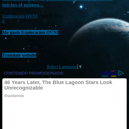
inicios el mismo...
Exploración OVNI
-
Sep 9, 2015
0
Me gusta Exploración OVNI
Translate website
Select Language
▼