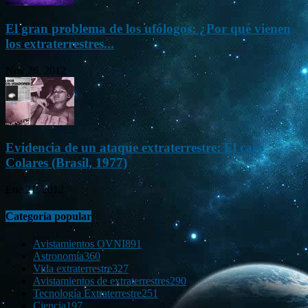
El gran problema de los ufólogos: ¿Por qué vienen
los extraterrestres...
Nov 26, 2012
Evidencia de un ataque extraterrestre: El caso
Colares (Brasil, 1977)
Ene 21, 2012
Categoría popular
Avistamientos OVNI
891
Astronomía
360
Vida extraterrestre
327
Avistamientos de extraterrestres
290
Tecnología Extraterrestre
251
Ciencia
197