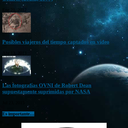
Ene 21, 2012
Posibles viajeros del tiempo captados en vídeo
Abr 13, 2013
Las fotografías OVNI de Robert Dean
supuestamente suprimidas por NASA
Jul 23, 2015
Es importante…