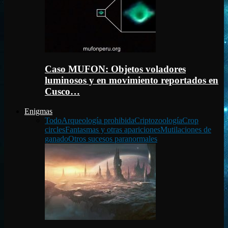
Caso MUFON: Objetos voladores
luminosos y en movimiento reportados en
Cusco…
Enigmas
Todo
Arqueología prohibida
Criptozoología
Crop
circles
Fantasmas y otras apariciones
Mutilaciones de
ganado
Otros sucesos paranormales