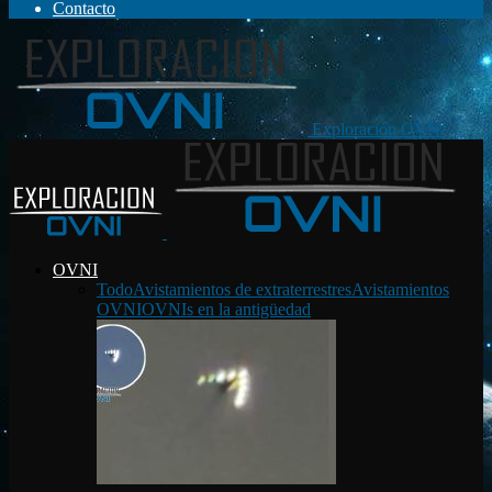
Contacto
Exploración OVNI
OVNI
Todo
Avistamientos de extraterrestres
Avistamientos
OVNI
OVNIs en la antigüedad