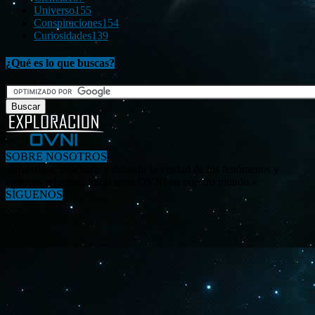
Universo
155
Conspiraciones
154
Curiosidades
139
¿Qué es lo que buscas?
SOBRE NOSOTROS
«Investigar, descubrir y difundir la verdad de los fenómenos y
enigmas relacionados al tema OVNI en nuestro mundo.»
SÍGUENOS