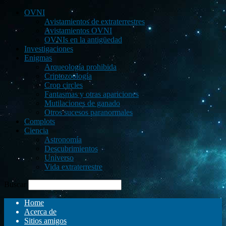
OVNI
Avistamientos de extraterrestres
Avistamientos OVNI
OVNIs en la antigüedad
Investigaciones
Enigmas
Arqueología prohibida
Criptozoología
Crop circles
Fantasmas y otras apariciones
Mutilaciones de ganado
Otros sucesos paranormales
Complots
Ciencia
Astronomía
Descubrimientos
Universo
Vida extraterrestre
Buscar
Home
Acerca de
Sitios amigos