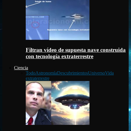
Filtran vídeo de supuesta nave construida
con tecnología extraterrestre
Ciencia
Todo
Astronomía
Descubrimientos
Universo
Vida
extraterrestre