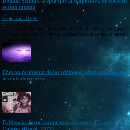
Donald Schmitt acepta que la diapositiva de Roswell
es una momia
Exploración OVNI
-
May 14, 2015
0
Circula por internet una declaración de Donald Schmitt, participante
principal del evento Be Witness, aceptando que el ser que se muestra
en las diapositivas...
El gran problema de los ufólogos: ¿Por qué vienen
los extraterrestres...
Nov 26, 2012
Evidencia de un ataque extraterrestre: El caso
Colares (Brasil, 1977)