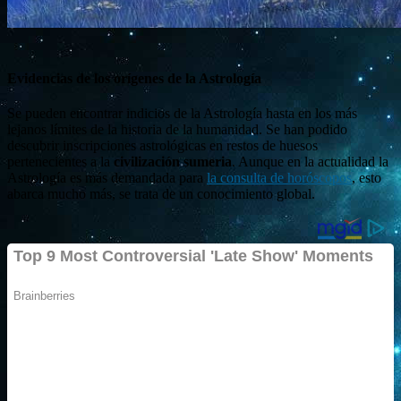
Evidencias de los orígenes de la Astrología
Se pueden encontrar indicios de la Astrología hasta en los más
lejanos límites de la historia de la humanidad. Se han podido
descubrir inscripciones astrológicas en restos de huesos
pertenecientes a la
civilización sumeria
. Aunque en la actualidad la
Astrología es más demandada para
la consulta de horóscopos
, esto
abarca mucho más, se trata de un conocimiento global.