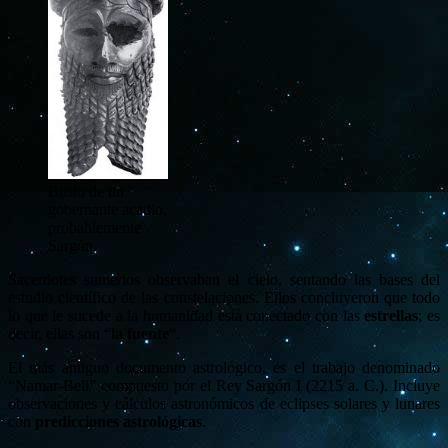
Busto de un
gobernante acadio,
probablemente
Sargón.
Sacerdotes sumerios observaban el cielo, sentando las bases del
estudio científico de las constelaciones. Ellos concluyeron que todo
lo que le sucede a la humanidad está conectado con las
estrellas
; es
decir, ellas son “
la fuente
“.
El más antiguo documento astrológico, es el trabajo denominado
“Namar-Beli” compuesto por el Rey Sargón I (2215 a. C.). Incluye
observaciones y cálculos astronómicos de eclipses solares y lunares
con
predicciones astrológicas
.