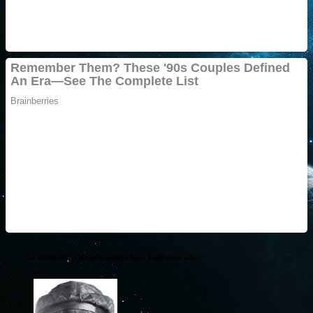
La civilización sumeria existió hace 5 mil años a.C.