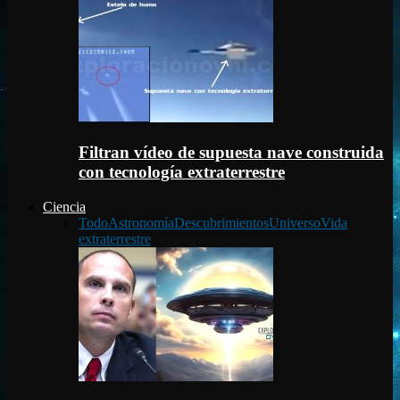
Filtran vídeo de supuesta nave construida
con tecnología extraterrestre
Ciencia
Todo
Astronomía
Descubrimientos
Universo
Vida
extraterrestre