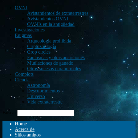
OVNI
Avistamientos de extraterrestres
Avistamientos OVNI
OVNIs en la antigüedad
Investigaciones
Enigmas
Arqueología prohibida
Criptozoología
Crop circles
Fantasmas y otras apariciones
Mutilaciones de ganado
Otros sucesos paranormales
Complots
Ciencia
Astronomía
Descubrimientos
Universo
Vida extraterrestre
Buscar
Home
Acerca de
Sitios amigos