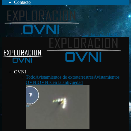
Contacto
Exploración OVNI
OVNI
Todo
Avistamientos de extraterrestres
Avistamientos
OVNI
OVNIs en la antigüedad