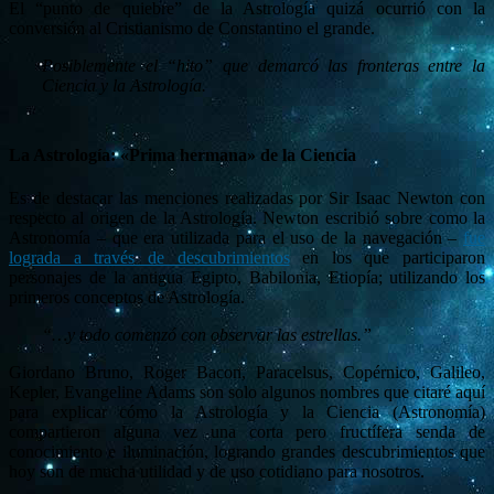
El “punto de quiebre” de la Astrología quizá ocurrió con la
conversión al Cristianismo de Constantino el grande.
Posiblemente el “hito” que demarcó las fronteras entre la
Ciencia y la Astrología.
La Astrología: «Prima hermana» de la Ciencia
Es de destacar las menciones realizadas por Sir Isaac Newton con
respecto al origen de la Astrología. Newton escribió sobre como la
Astronomía – que era utilizada para el uso de la navegación –
fue
lograda a través de descubrimientos
en los que participaron
personajes de la antigua Egipto, Babilonia, Etiopía; utilizando los
primeros conceptos de Astrología.
“…y todo comenzó con observar las estrellas.”
Giordano Bruno, Roger Bacon, Paracelsus, Copérnico, Galileo,
Kepler, Evangeline Adams son solo algunos nombres que citaré aquí
para explicar cómo la Astrología y la Ciencia (Astronomía)
compartieron alguna vez una corta pero fructífera senda de
conocimiento e iluminación, logrando grandes descubrimientos que
hoy son de mucha utilidad y de uso cotidiano para nosotros.