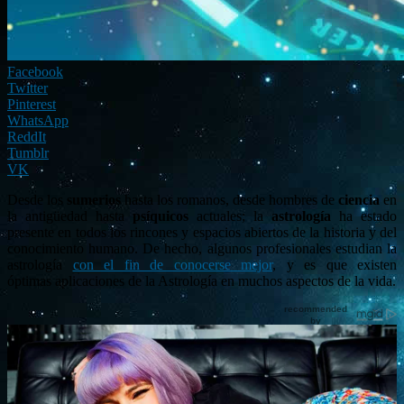
Facebook
Twitter
Pinterest
WhatsApp
ReddIt
Tumblr
VK
Desde los
sumerios
hasta los romanos, desde hombres de
ciencia
en
la antigüedad hasta
psíquicos
actuales; la
astrología
ha estado
presente en todos los rincones y espacios abiertos de la historia y del
conocimiento humano. De hecho, algunos profesionales estudian la
astrología
con el fin de conocerse mejor
, y es que existen
óptimas aplicaciones de la Astrología en muchos aspectos de la vida.