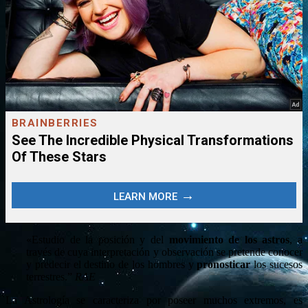
«Estudio de la posición y del
movimiento de los astros
, a
través de cuya interpretación y observación se pretende conocer
y predecir el destino de los hombres y
pronosticar
los sucesos
terrestres.”
RAE
La Astrología se caracteriza por poseer muchos extremos, es