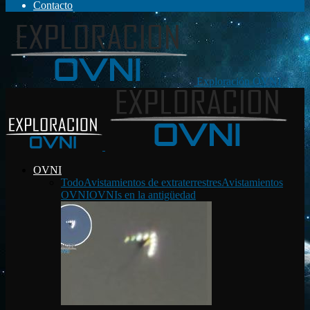
Contacto
Exploración OVNI
OVNI
Todo
Avistamientos de extraterrestres
Avistamientos
OVNI
OVNIs en la antigüedad