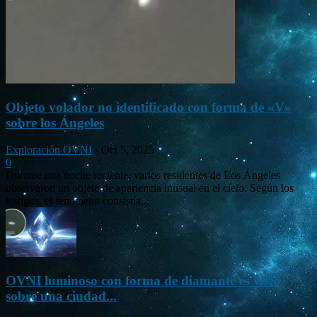
Objeto volador no identificado con forma de «V»
sobre los Ángeles
Exploración OVNI
-
Oct 5, 2025
0
Durante una noche reciente, varios residentes de Los Ángeles
observaron un objeto de apariencia inusual en el cielo. Según los
testigos, el fenómeno consistía...
OVNI luminoso con forma de diamante es visto
sobre una ciudad...