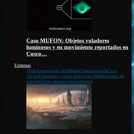
Caso MUFON: Objetos voladores
luminosos y en movimiento reportados en
Cusco…
Enigmas
Todo
Arqueología prohibida
Criptozoología
Crop
circles
Fantasmas y otras apariciones
Mutilaciones de
ganado
Otros sucesos paranormales