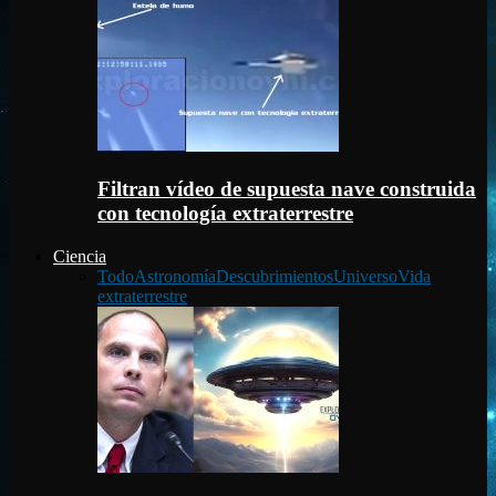
Filtran vídeo de supuesta nave construida
con tecnología extraterrestre
Ciencia
Todo
Astronomía
Descubrimientos
Universo
Vida
extraterrestre