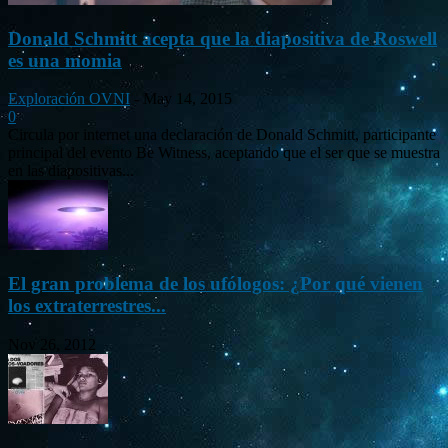
Donald Schmitt acepta que la diapositiva de Roswell
es una momia
Exploración OVNI
-
May 14, 2015
0
Circula por internet una declaración de Donald Schmitt, participante
principal del evento Be Witness, aceptando que el ser que se muestra
en las diapositivas...
El gran problema de los ufólogos: ¿Por qué vienen
los extraterrestres...
Nov 26, 2012