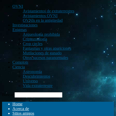
OVNI
Avistamientos de extraterrestres
Avistamientos OVNI
OVNIs en la antigüedad
Investigaciones
Enigmas
Arqueología prohibida
Criptozoología
Crop circles
Fantasmas y otras apariciones
Mutilaciones de ganado
Otros sucesos paranormales
Complots
Ciencia
Astronomía
Descubrimientos
Universo
Vida extraterrestre
Buscar
Home
Acerca de
Sitios amigos