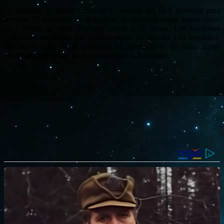
La atención se centra ahora en la versión del SLS diseñada para
levantar 70 toneladas en el espacio, lo suficientemente fuerte como
para enviar la nave espacial Orion a la Luna. Las versiones
posteriores se espera que puedan poner en marcha 130 toneladas,
suficientes para llevar módulos de aterrizaje o de otras naves
espaciales adecuadas para ir a cualquier otro destino.
Fuente: [Teinteresa.es]