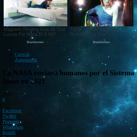
Ciencia
Astronomía
La NASA enviará humanos por el Sistema
Solar en 2021
2389
0
Facebook
Twitter
Pinterest
WhatsApp
ReddIt