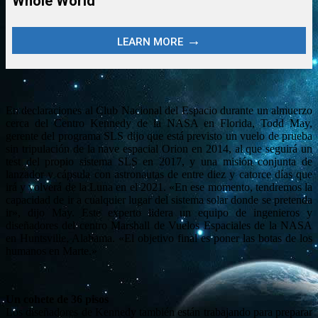
En declaraciones al Club Nacional del Espacio durante un almuerzo
cerca del Centro Kennedy de la NASA en Florida, Todd May,
gerente del programa SLS dijo que está previsto un vuelo de prueba
sin tripulación de la nave espacial Orion en 2014, al que seguirá un
test del propio sistema SLS en 2017, y una misión conjunta de
lanzador y cápsula con astronautas de entre diez y catorce días que
irá y volverá de la Luna en el 2021. «En ese momento, tendremos la
capacidad de ir a cualquier lugar del sistema solar donde se pretenda
ir», dijo May. Este experto lidera un equipo de ingenieros y
diseñadores del centro Marshall de Vuelos Espaciales de la NASA
en Huntsville, Alabama. «El objetivo final es poner las botas de los
humanos en Marte.»
Un cohete de 36 pisos
Los diseñadores de Kennedy también están trabajando para preparar