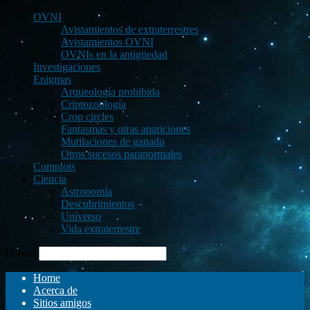
OVNI
Avistamientos de extraterrestres
Avistamientos OVNI
OVNIs en la antigüedad
Investigaciones
Enigmas
Arqueología prohibida
Criptozoología
Crop circles
Fantasmas y otras apariciones
Mutilaciones de ganado
Otros sucesos paranormales
Complots
Ciencia
Astronomía
Descubrimientos
Universo
Vida extraterrestre
Buscar
Home
Acerca de
Sitios amigos