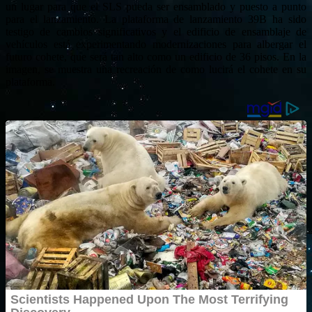
un lugar para que el SLS pueda ser ensamblado y puesto a punto
para el lanzamiento. La plataforma de lanzamiento 39B ha sido
testigo de cambios significativos y el edificio de ensamblaje de
vehículos está experimentando modernizaciones para albergar el
futuro cohete, que será tan alto como un edificio de 36 pisos. En la
imagen, se muestra una recreación de como lucirá el cohete en su
plataforma.