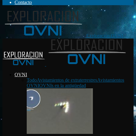
Contacto
Exploración OVNI
OVNI
Todo
Avistamientos de extraterrestres
Avistamientos
OVNI
OVNIs en la antigüedad