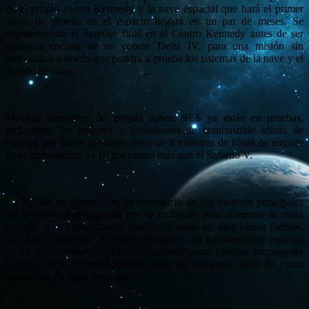
en el propio centro Kennedy y la nave espacial que hará el primer
vuelo de prueba en el espacio llegará en un par de meses. Se
experimentará el montaje final en el Centro Kennedy antes de ser
montada encima de un cohete Delta IV, para una misión sin
astronautas a bordo que pondrá a prueba los sistemas de la nave y el
escudo de calor.
Muchos elementos del propio cohete SLS ya están en pruebas,
incluyendo los motores y propulsores de combustible sólido de
cohetes que darán el cohete cerca de 8 millones de libras de empuje
en el lanzamiento, el 10 por ciento más que el Saturno V.
La NASA ya cuenta con un inventario de los motores principales
del transbordador espacial que se utilizarán para alimentar la etapa
central. «Los elementos de propulsión están en muy buena forma»,
dijo May. «Dieciséis motores principales del transbordador espacial
es un buen comienzo. El SLS también usará cohetes propulsores
sólidos, como el transbordador, pero las versiones serán de cinco
segmentos en lugar de cuatro.