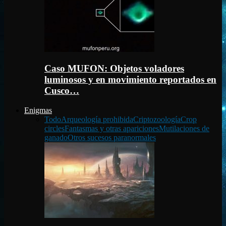
Caso MUFON: Objetos voladores
luminosos y en movimiento reportados en
Cusco…
Enigmas
Todo
Arqueología prohibida
Criptozoología
Crop
circles
Fantasmas y otras apariciones
Mutilaciones de
ganado
Otros sucesos paranormales