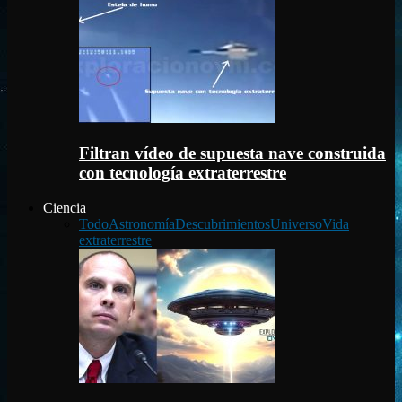
Filtran vídeo de supuesta nave construida
con tecnología extraterrestre
Ciencia
Todo
Astronomía
Descubrimientos
Universo
Vida
extraterrestre