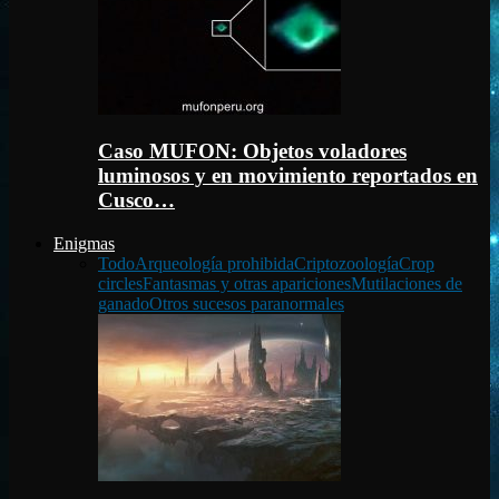
Caso MUFON: Objetos voladores
luminosos y en movimiento reportados en
Cusco…
Enigmas
Todo
Arqueología prohibida
Criptozoología
Crop
circles
Fantasmas y otras apariciones
Mutilaciones de
ganado
Otros sucesos paranormales