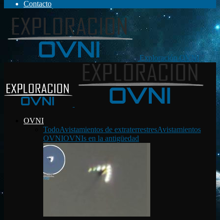
Contacto
Exploración OVNI
OVNI
Todo
Avistamientos de extraterrestres
Avistamientos
OVNI
OVNIs en la antigüedad