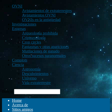
OVNI
Avistamientos de extraterrestres
Avistamientos OVNI
OVNIs en la antigüedad
Investigaciones
Enigmas
Arqueología prohibida
Criptozoología
Crop circles
Fantasmas y otras apariciones
Mutilaciones de ganado
Otros sucesos paranormales
Complots
Ciencia
Astronomía
Descubrimientos
Universo
Vida extraterrestre
Buscar
Home
Acerca de
Sitios amigos