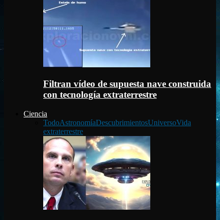
Filtran vídeo de supuesta nave construida
con tecnología extraterrestre
Ciencia
Todo
Astronomía
Descubrimientos
Universo
Vida
extraterrestre