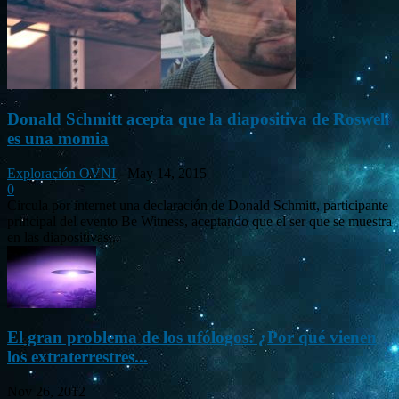
Donald Schmitt acepta que la diapositiva de Roswell
es una momia
Exploración OVNI
-
May 14, 2015
0
Circula por internet una declaración de Donald Schmitt, participante
principal del evento Be Witness, aceptando que el ser que se muestra
en las diapositivas...
El gran problema de los ufólogos: ¿Por qué vienen
los extraterrestres...
Nov 26, 2012