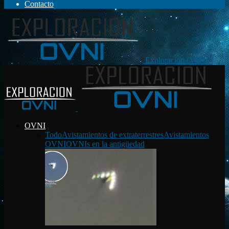
Contacto
Exploración OVNI
OVNI
Todo
Avistamientos de extraterrestres
Avistamientos
OVNI
OVNIs en la antigüedad