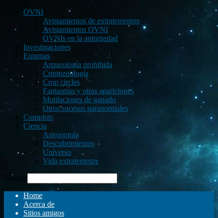
OVNI
Avistamientos de extraterrestres
Avistamientos OVNI
OVNIs en la antigüedad
Investigaciones
Enigmas
Arqueología prohibida
Criptozoología
Crop circles
Fantasmas y otras apariciones
Mutilaciones de ganado
Otros sucesos paranormales
Complots
Ciencia
Astronomía
Descubrimientos
Universo
Vida extraterrestre
Buscar
Home
Acerca de
Sitios amigos