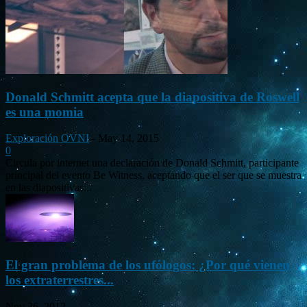
Donald Schmitt acepta que la diapositiva de Roswell
es una momia
Exploración OVNI
-
May 14, 2015
0
Circula por internet una declaración de Donald Schmitt, participante
principal del evento Be Witness, aceptando que el ser que se muestra
en las diapositivas...
El gran problema de los ufólogos: ¿Por qué vienen
los extraterrestres...
Nov 26, 2012