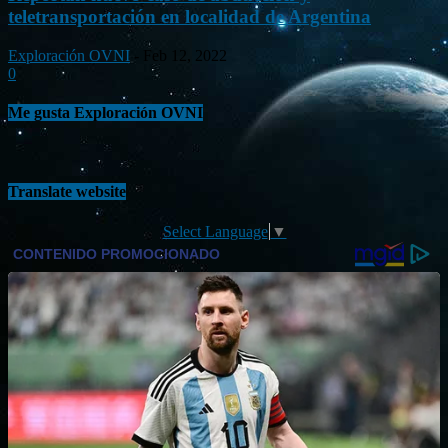
teletransportación en localidad de Argentina
Exploración OVNI
-
Feb 12, 2022
0
Me gusta Exploración OVNI
Translate website
Select Language
▼