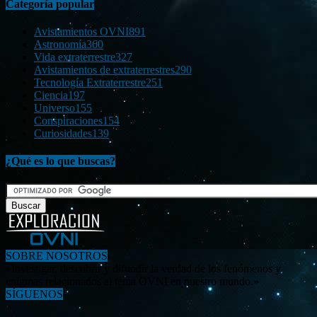
Categoría popular
Avistamientos OVNI
891
Astronomía
360
Vida extraterrestre
327
Avistamientos de extraterrestres
290
Tecnología Extraterrestre
251
Ciencia
197
Universo
155
Conspiraciones
154
Curiosidades
139
¿Qué es lo que buscas?
SOBRE NOSOTROS
«Investigar, descubrir y difundir la verdad de los fenómenos y
enigmas relacionados al tema OVNI en nuestro mundo.»
SÍGUENOS