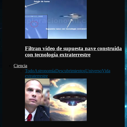
Filtran vídeo de supuesta nave construida
con tecnología extraterrestre
Ciencia
Todo
Astronomía
Descubrimientos
Universo
Vida
extraterrestre