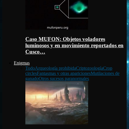
Caso MUFON: Objetos voladores
luminosos y en movimiento reportados en
Cusco…
Enigmas
Todo
Arqueología prohibida
Criptozoología
Crop
circles
Fantasmas y otras apariciones
Mutilaciones de
ganado
Otros sucesos paranormales