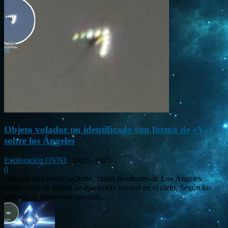
Objeto volador no identificado con forma de «V»
sobre los Ángeles
Exploración OVNI
-
Oct 5, 2025
0
Durante una noche reciente, varios residentes de Los Ángeles
observaron un objeto de apariencia inusual en el cielo. Según los
testigos, el fenómeno consistía...