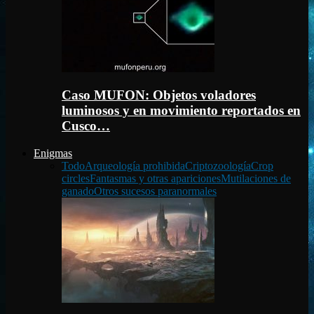
Caso MUFON: Objetos voladores
luminosos y en movimiento reportados en
Cusco…
Enigmas
Todo
Arqueología prohibida
Criptozoología
Crop
circles
Fantasmas y otras apariciones
Mutilaciones de
ganado
Otros sucesos paranormales