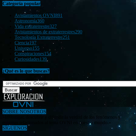
Categoría popular
Avistamientos OVNI
891
Astronomía
360
Vida extraterrestre
327
Avistamientos de extraterrestres
290
Tecnología Extraterrestre
251
Ciencia
197
Universo
155
Conspiraciones
154
Curiosidades
139
¿Qué es lo que buscas?
SOBRE NOSOTROS
«Investigar, descubrir y difundir la verdad de los fenómenos y
enigmas relacionados al tema OVNI en nuestro mundo.»
SÍGUENOS