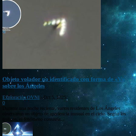
Objeto volador no identificado con forma de «V»
sobre los Ángeles
Exploración OVNI
-
Oct 5, 2025
0
Durante una noche reciente, varios residentes de Los Ángeles
observaron un objeto de apariencia inusual en el cielo. Según los
testigos, el fenómeno consistía...