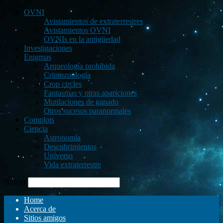
OVNI
Avistamientos de extraterrestres
Avistamientos OVNI
OVNIs en la antigüedad
Investigaciones
Enigmas
Arqueología prohibida
Criptozoología
Crop circles
Fantasmas y otras apariciones
Mutilaciones de ganado
Otros sucesos paranormales
Complots
Ciencia
Astronomía
Descubrimientos
Universo
Vida extraterrestre
Buscar
Home
Acerca de
Sitios amigos