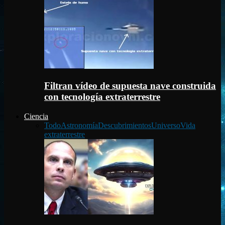
Filtran vídeo de supuesta nave construida
con tecnología extraterrestre
Ciencia
Todo
Astronomía
Descubrimientos
Universo
Vida
extraterrestre