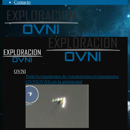
Contacto
Exploración OVNI
OVNI
Todo
Avistamientos de extraterrestres
Avistamientos
OVNI
OVNIs en la antigüedad