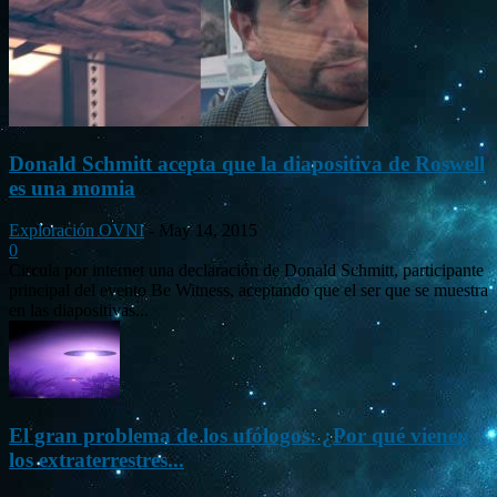
Donald Schmitt acepta que la diapositiva de Roswell
es una momia
Exploración OVNI
-
May 14, 2015
0
Circula por internet una declaración de Donald Schmitt, participante
principal del evento Be Witness, aceptando que el ser que se muestra
en las diapositivas...
El gran problema de los ufólogos: ¿Por qué vienen
los extraterrestres...