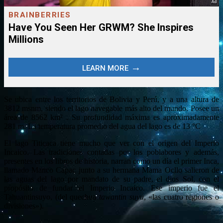
Se ubica entre los territorios de Bolivia y Perú, y a una altura de
3812 msnm, siendo el lago navegable más alto del mundo. Posee un
área de 8562 km² . Su profundidad máxima es aproximadamente
281 m. La temperatura promedio del agua del lago es de 13 °C
El lago Titicaca tiene mucho que ver con el origen del Imperio
Incaico. Las tradiciones contadas por los poblabores y además,
presentes en los libros de historia, narran como un día el primer Inca,
llamado Manco Capac junto a su hermana Mama Ocllo salieron de
las aguas del lago por mandato de su padre, el dios Sol, con el
propósito de fundar el Imperio Incaico. Ese imperio fue el
Tahuantinsuyo, (del quechua
tawantin suyu
, «las cuatro regiones o
divisiones»).