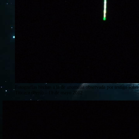
Fotografías hechas a la de anomalía observada por testigo sobre
Titicaca (Perú) – 18 de mayo 2012