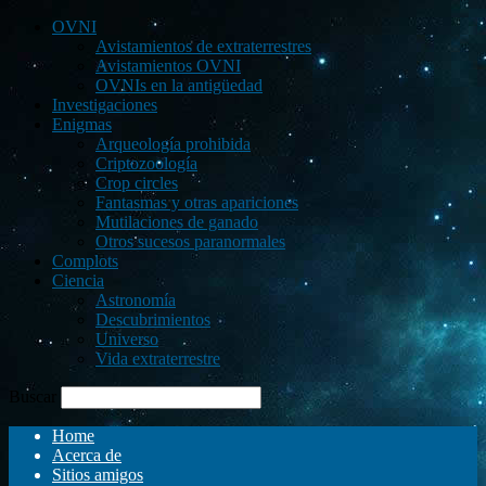
OVNI
Avistamientos de extraterrestres
Avistamientos OVNI
OVNIs en la antigüedad
Investigaciones
Enigmas
Arqueología prohibida
Criptozoología
Crop circles
Fantasmas y otras apariciones
Mutilaciones de ganado
Otros sucesos paranormales
Complots
Ciencia
Astronomía
Descubrimientos
Universo
Vida extraterrestre
Buscar
Home
Acerca de
Sitios amigos