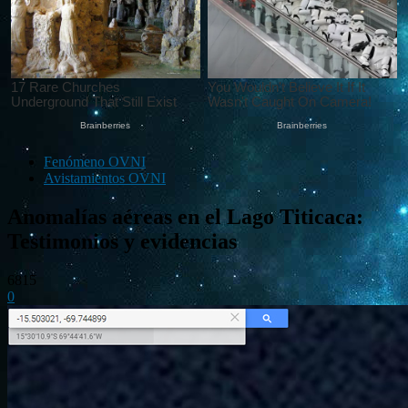
Fenómeno OVNI
Avistamientos OVNI
Anomalías aéreas en el Lago Titicaca:
Testimonios y evidencias
6815
0