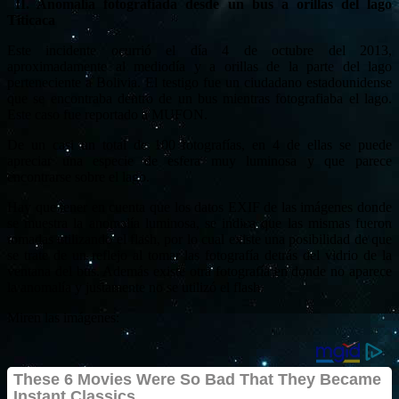
II. Anomalía fotografiada desde un bus a orillas del lago
Titicaca
Este incidente ocurrió el día 4 de octubre del 2013,
aproximadamente al mediodía y a orillas de la parte del lago
perteneciente a Bolivia. El testigo fue un ciudadano estadounidense
que se encontraba dentro de un bus mientras fotografiaba el lago.
Este caso fue reportado a MUFON.
De un casi un total de 100 fotografías, en 4 de ellas se puede
apreciar una especie de esfera muy luminosa y que parece
encontrarse sobre el lago.
Hay que tener en cuenta que los datos EXIF de las imágenes donde
se muestra la anomalía luminosa, se indica que las mismas fueron
tomadas utilizando el flash, por lo cual existe una posibilidad de que
se trate de un reflejo al tomar las fotografía detrás del vidrio de la
ventana del bus. Además existe otra fotografía en donde no aparece
la anomalía y justamente no se utilizó el flash.
Miren las imágenes: