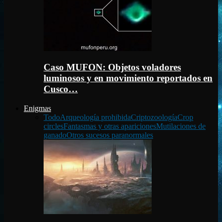
Caso MUFON: Objetos voladores
luminosos y en movimiento reportados en
Cusco…
Enigmas
Todo
Arqueología prohibida
Criptozoología
Crop
circles
Fantasmas y otras apariciones
Mutilaciones de
ganado
Otros sucesos paranormales