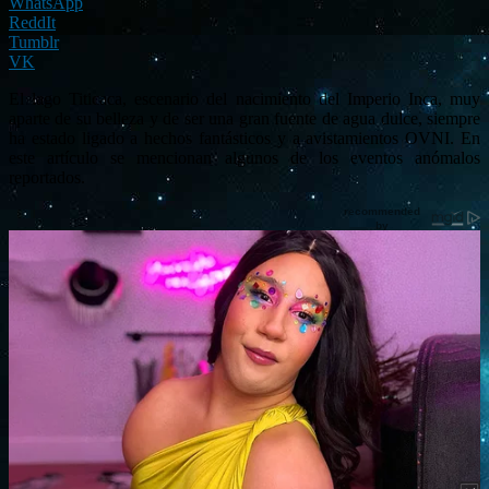
WhatsApp
ReddIt
Tumblr
VK
El lago Titicaca, escenario del nacimiento del Imperio Inca, muy
aparte de su belleza y de ser una gran fuente de agua dulce, siempre
ha estado ligado a hechos fantásticos y a avistamientos OVNI. En
este artículo se mencionan algunos de los eventos anómalos
reportados.