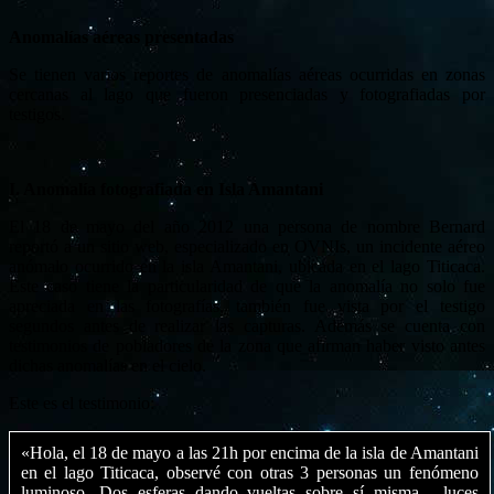
Anomalías aéreas presentadas
Se tienen varios reportes de anomalías aéreas ocurridas en zonas
cercanas al lago que fueron presenciadas y fotografiadas por
testigos.
I. Anomalía fotografiada en Isla Amantani
El 18 de mayo del año 2012 una persona de nombre Bernard
reportó a un sitio web, especializado en OVNIs, un incidente aéreo
anómalo ocurrido en la isla Amantani, ubicada en el lago Titicaca.
Este caso tiene la particularidad de que la anomalía no solo fue
apreciada en las fotografías, también fue vista por el testigo
segundos antes de realizar las capturas. Además se cuenta con
testimonios de pobladores de la zona que afirman haber visto antes
dichas anomalías en el cielo.
Este es el testimonio:
«Hola, el 18 de mayo a las 21h por encima de la isla de Amantani
en el lago Titicaca, observé con otras 3 personas un fenómeno
luminoso. Dos esferas dando vueltas sobre sí misma, luces