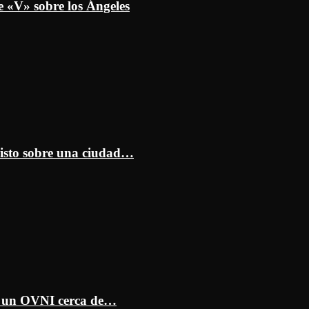
e «V» sobre los Ángeles
isto sobre una ciudad…
ar un OVNI cerca de…