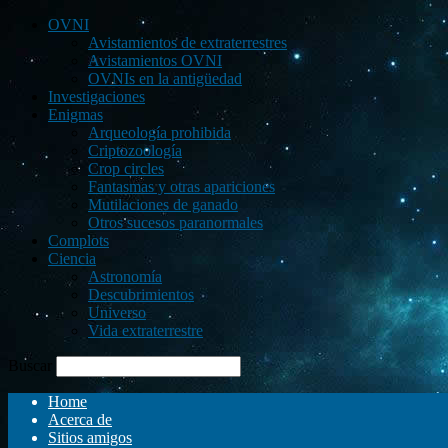
OVNI
Avistamientos de extraterrestres
Avistamientos OVNI
OVNIs en la antigüedad
Investigaciones
Enigmas
Arqueología prohibida
Criptozoología
Crop circles
Fantasmas y otras apariciones
Mutilaciones de ganado
Otros sucesos paranormales
Complots
Ciencia
Astronomía
Descubrimientos
Universo
Vida extraterrestre
Buscar
Home
Acerca de
Sitios amigos