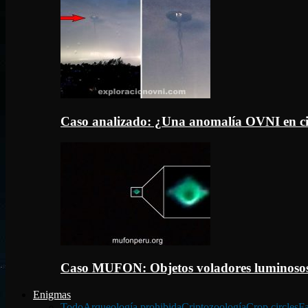
Caso analizado: ¿Una anomalía OVNI en c
Caso MUFON: Objetos voladores luminosos
Enigmas
Todo
Arqueología prohibida
Criptozoología
Crop circles
Fa