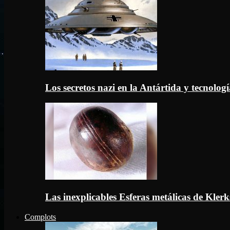
Los secretos nazi en la Antártida y tecnologí
Las inexplicables Esferas metálicas de Kler
Complots