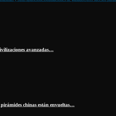
ivilizaciones avanzadas…
s pirámides chinas están envueltas…