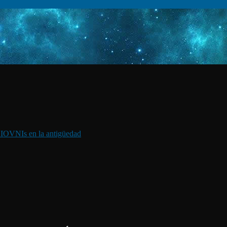
I
OVNIs en la antigüedad