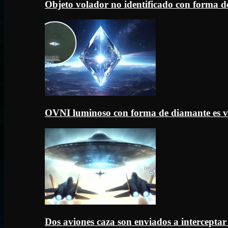
Objeto volador no identificado con forma d
OVNI luminoso con forma de diamante es v
Dos aviones caza son enviados a intercept