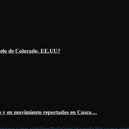
ielo de Colorado, EE.UU?
 y en movimiento reportados en Cusco…
ntasmas y otras apariciones
Mutilaciones de ganado
Otros sucesos para