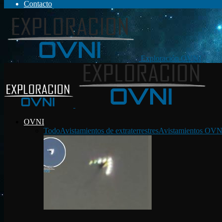
Contacto
Exploración OVNI
OVNI
Todo
Avistamientos de extraterrestres
Avistamientos OVN