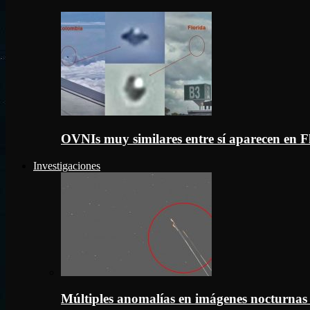
OVNIs muy similares entre sí aparecen en 
Investigaciones
Múltiples anomalías en imágenes nocturnas