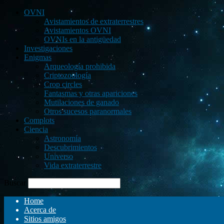
OVNI
Avistamientos de extraterrestres
Avistamientos OVNI
OVNIs en la antigüedad
Investigaciones
Enigmas
Arqueología prohibida
Criptozoología
Crop circles
Fantasmas y otras apariciones
Mutilaciones de ganado
Otros sucesos paranormales
Complots
Ciencia
Astronomía
Descubrimientos
Universo
Vida extraterrestre
Buscar
Home
Acerca de
Sitios amigos