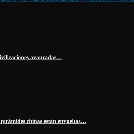
ivilizaciones avanzadas…
s pirámides chinas están envueltas…