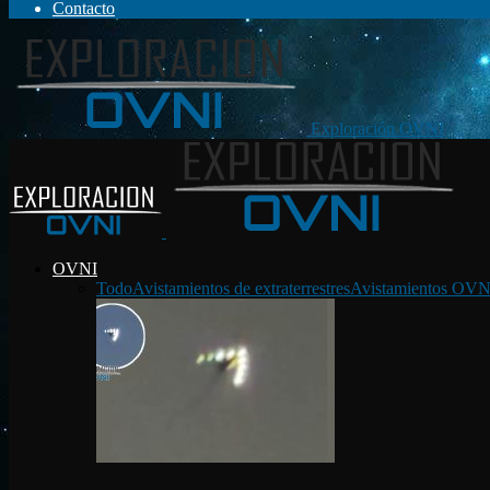
Contacto
Exploración OVNI
OVNI
Todo
Avistamientos de extraterrestres
Avistamientos OVN