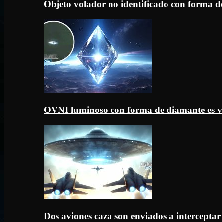
Objeto volador no identificado con forma d
OVNI luminoso con forma de diamante es v
Dos aviones caza son enviados a intercept