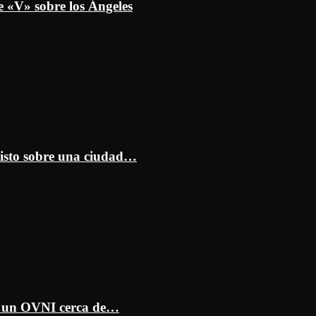
e «V» sobre los Ángeles
isto sobre una ciudad…
ar un OVNI cerca de…