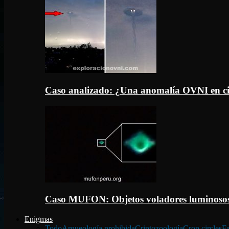
Caso analizado: ¿Una anomalía OVNI en c
Caso MUFON: Objetos voladores luminosos
Enigmas
Todo
Arqueología prohibida
Criptozoología
Crop circles
Fa