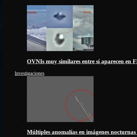
OVNIs muy similares entre sí aparecen en 
Investigaciones
Múltiples anomalías en imágenes nocturnas