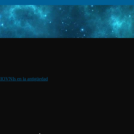
I
OVNIs en la antigüedad