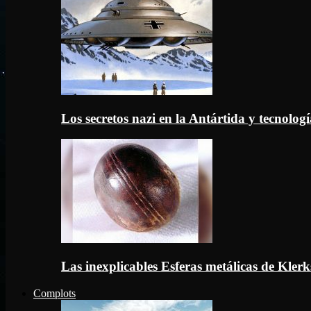
Los secretos nazi en la Antártida y tecnologí
Las inexplicables Esferas metálicas de Kler
Complots