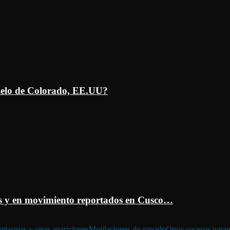
ielo de Colorado, EE.UU?
 y en movimiento reportados en Cusco…
ntasmas y otras apariciones
Mutilaciones de ganado
Otros sucesos para