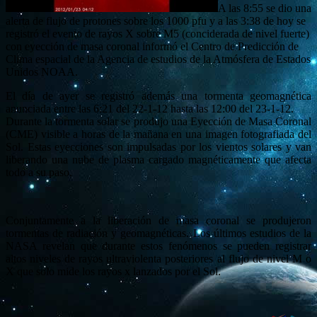
A las 8:55 se dio una
alerta de flujo de protones sobre los 1000 pfu y a las 3:38 de hoy se
registró el evento de rayos X sobre M5 (conciderada de nivel fuerte)
con eyección de masa coronal informó el Centro de Predicción de
Clima espacial de la Agencia de estudios de la Atmósfera de Estados
Unidos NOAA.
El día de ayer se registró además una tormenta geomagnética
anunciada entre las 6:21 del 22-1-12 hasta las 12:00 del 23-1-12.
Durante la tormenta solar se produjo una Eyección de Masa Coronal
(CME) visible a horas de la mañana en una imagen fotografiada del
Sol. Estas eyecciones son impulsadas por los vientos solares y van
liberando una nube de plasma cargado magnéticamente que afecta
todo a su paso.
Conjuntamente a la liberación de masa coronal se produjeron
tormentas de radiación y geomagnéticas. Los últimos estudios de la
NASA revelan que durante estos fenómenos se pueden registrar
altos niveles de rayos ultraviolenta posteriores al flujo de nivel M o
X que solo mide los rayos x lanzados por el Sol.