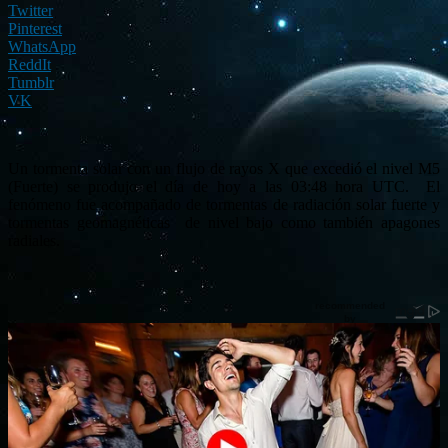
Twitter
Pinterest
WhatsApp
ReddIt
Tumblr
VK
Un tormenta solar con un flujo de rayos X que excedió el nivel M5
(Fuerte) se produjo el día de hoy a las 03:48 hora UTC. El
fenómeno fue acompañado de tormentas de radiación solar fuerte y
tormentas geomagnéticas de nivel bajo como también apagones
radiales.