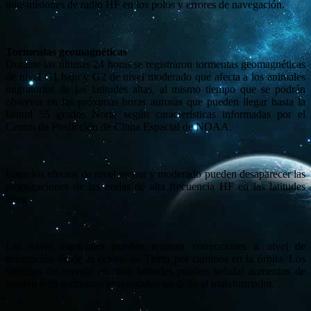
transmisiones de radio HF en los polos y errores de navegación.
Tormentas geomagnéticas
Durante las últimas 24 horas se registraron tormentas geomagnéticas
de nivel G1 bajo y G2 de nivel moderado que afecta a los animales
migratorios de las latitudes altas, al mismo tiempo que se podrán
observar en las próximas horas auroras que pueden llegar hasta la
latitud 55 grados Norte según características informadas por el
Centro de Predicción de Clima Espacial de NOAA.
Entre los efectos de nivel menor y moderado pueden desaparecer las
propagaciones de las ondas de alta frecuencia HF en las latitudes
altas.
Las naves espaciales pueden requerir correcciones a nivel de
orientación desde la central de Tierra por cambios en la órbita. Los
sistemas de energía en altas latitudes pueden señalar aumentos de
tensión y en tormentas prolongadas un daño al transformador.