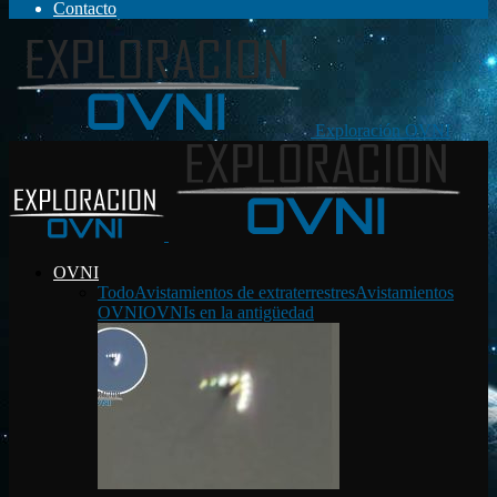
Contacto
Exploración OVNI
OVNI
Todo
Avistamientos de extraterrestres
Avistamientos
OVNI
OVNIs en la antigüedad