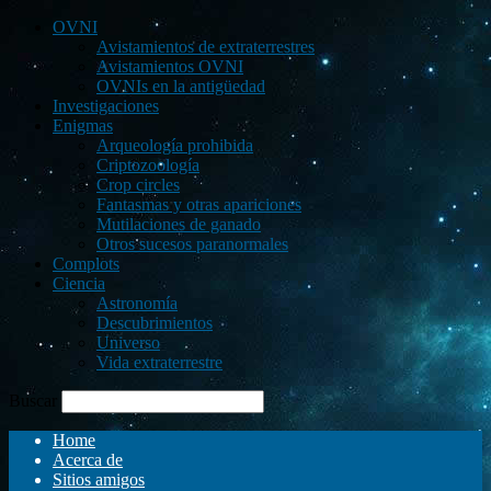
OVNI
Avistamientos de extraterrestres
Avistamientos OVNI
OVNIs en la antigüedad
Investigaciones
Enigmas
Arqueología prohibida
Criptozoología
Crop circles
Fantasmas y otras apariciones
Mutilaciones de ganado
Otros sucesos paranormales
Complots
Ciencia
Astronomía
Descubrimientos
Universo
Vida extraterrestre
Buscar
Home
Acerca de
Sitios amigos