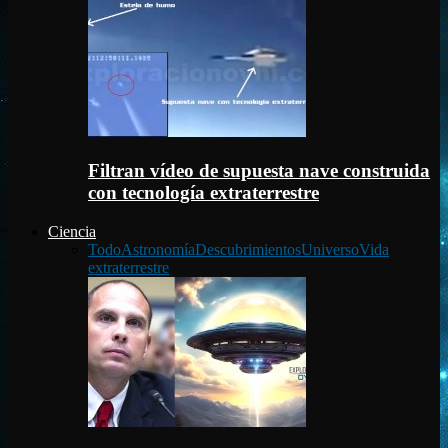
Filtran vídeo de supuesta nave construida
con tecnología extraterrestre
Ciencia
Todo
Astronomía
Descubrimientos
Universo
Vida
extraterrestre