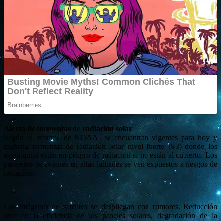
Alerta de tormentas de radiación solar
Según el informe de NOAA se encuentran vigentes para hoy y
mañana tormentas de radiación solar nivel fuerte (S3) donde los
astronautas están en peligro de radiación si no están al cubierto. Los
pasajeros de aviones en altas latitudes se ven expuestos a riesgos de
radiación.
Las imágenes de satélites se despliegan con rumores. Reducción
leve en la eficiencia de los paneles solares, degradación de la