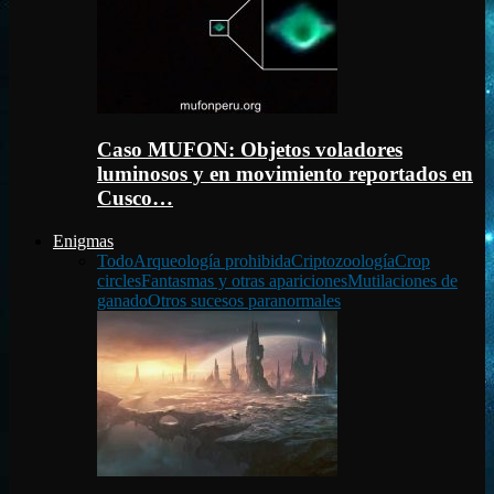
Caso MUFON: Objetos voladores
luminosos y en movimiento reportados en
Cusco…
Enigmas
Todo
Arqueología prohibida
Criptozoología
Crop
circles
Fantasmas y otras apariciones
Mutilaciones de
ganado
Otros sucesos paranormales