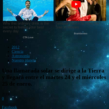
2012
Ciencia
Astronomía
Nuestro planeta
Una llamarada solar se dirige a la Tierra
y llegará entre el martes 24 y el miércoles
25 de enero.
2119
0
Facebook