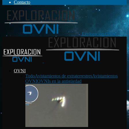
Contacto
Exploración OVNI
OVNI
Todo
Avistamientos de extraterrestres
Avistamientos
OVNI
OVNIs en la antigüedad