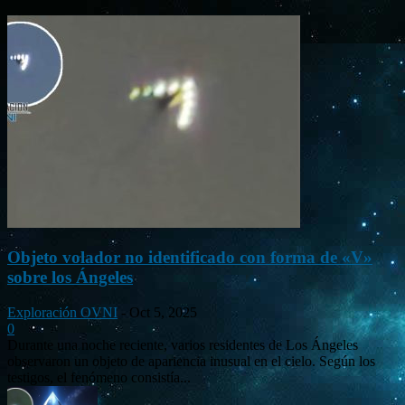
Objeto volador no identificado con forma de «V»
sobre los Ángeles
Exploración OVNI
-
Oct 5, 2025
0
Durante una noche reciente, varios residentes de Los Ángeles
observaron un objeto de apariencia inusual en el cielo. Según los
testigos, el fenómeno consistía...