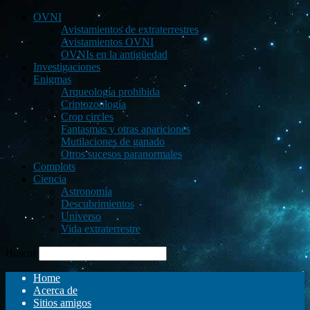
OVNI
Avistamientos de extraterrestres
Avistamientos OVNI
OVNIs en la antigüedad
Investigaciones
Enigmas
Arqueología prohibida
Criptozoología
Crop circles
Fantasmas y otras apariciones
Mutilaciones de ganado
Otros sucesos paranormales
Complots
Ciencia
Astronomía
Descubrimientos
Universo
Vida extraterrestre
Buscar
Home
Acerca de
Sitios amigos