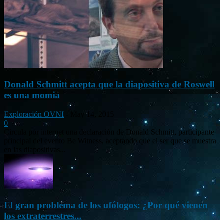
Donald Schmitt acepta que la diapositiva de Roswell
es una momia
Exploración OVNI
-
May 14, 2015
0
Circula por internet una declaración de Donald Schmitt, participante
principal del evento Be Witness, aceptando que el ser que se muestra
en las diapositivas...
El gran problema de los ufólogos: ¿Por qué vienen
los extraterrestres...