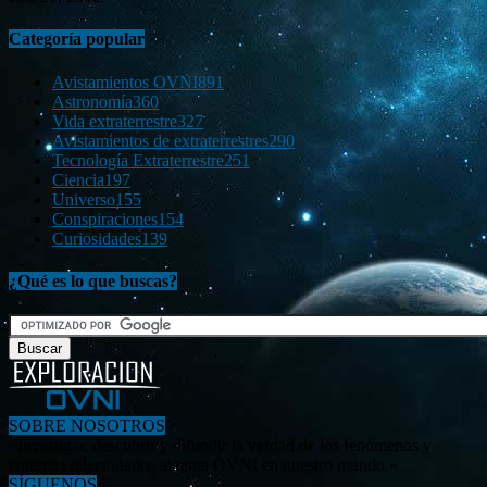
Categoría popular
Avistamientos OVNI
891
Astronomía
360
Vida extraterrestre
327
Avistamientos de extraterrestres
290
Tecnología Extraterrestre
251
Ciencia
197
Universo
155
Conspiraciones
154
Curiosidades
139
¿Qué es lo que buscas?
SOBRE NOSOTROS
«Investigar, descubrir y difundir la verdad de los fenómenos y
enigmas relacionados al tema OVNI en nuestro mundo.»
SÍGUENOS