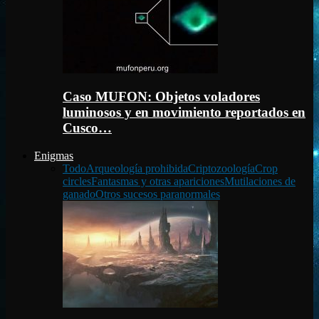
Caso MUFON: Objetos voladores
luminosos y en movimiento reportados en
Cusco…
Enigmas
Todo
Arqueología prohibida
Criptozoología
Crop
circles
Fantasmas y otras apariciones
Mutilaciones de
ganado
Otros sucesos paranormales