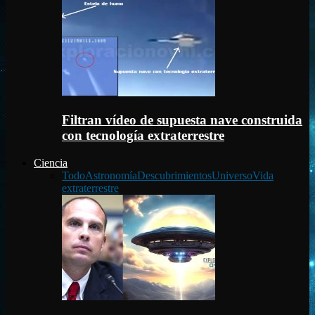
Filtran vídeo de supuesta nave construida
con tecnología extraterrestre
Ciencia
Todo
Astronomía
Descubrimientos
Universo
Vida
extraterrestre