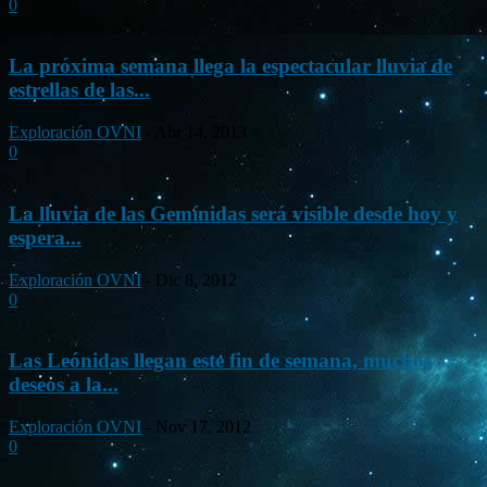
0
La próxima semana llega la espectacular lluvia de
estrellas de las...
Exploración OVNI
-
Abr 14, 2013
0
La lluvia de las Gemínidas será visible desde hoy y
espera...
Exploración OVNI
-
Dic 8, 2012
0
Las Leónidas llegan este fin de semana, muchos
deseos a la...
Exploración OVNI
-
Nov 17, 2012
0