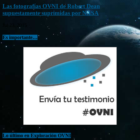
Las fotografías OVNI de Robert Dean
supuestamente suprimidas por NASA
Jul 23, 2015
Es importante…
Lo último en Exploración OVNI