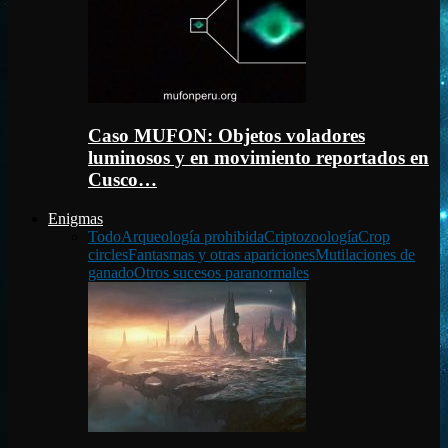
Caso MUFON: Objetos voladores
luminosos y en movimiento reportados en
Cusco…
Enigmas
Todo
Arqueología prohibida
Criptozoología
Crop
circles
Fantasmas y otras apariciones
Mutilaciones de
ganado
Otros sucesos paranormales