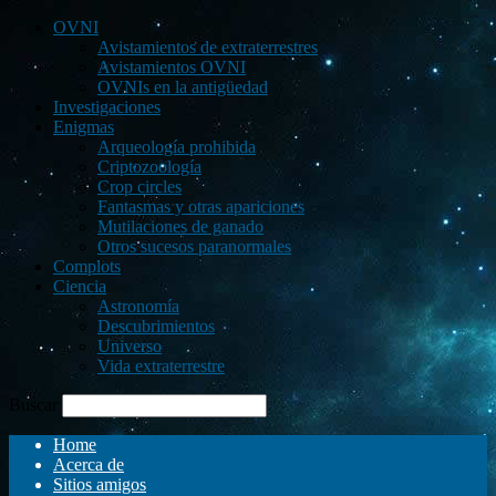
OVNI
Avistamientos de extraterrestres
Avistamientos OVNI
OVNIs en la antigüedad
Investigaciones
Enigmas
Arqueología prohibida
Criptozoología
Crop circles
Fantasmas y otras apariciones
Mutilaciones de ganado
Otros sucesos paranormales
Complots
Ciencia
Astronomía
Descubrimientos
Universo
Vida extraterrestre
Buscar
Home
Acerca de
Sitios amigos