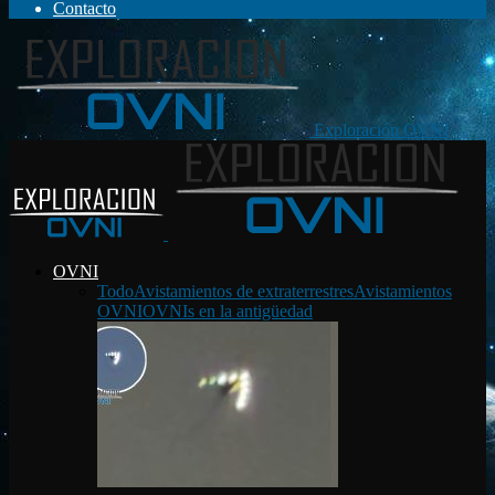
Contacto
Exploración OVNI
OVNI
Todo
Avistamientos de extraterrestres
Avistamientos
OVNI
OVNIs en la antigüedad