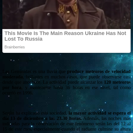
Las Gemínidas es una lluvia que
produce meteoros de velocidad
moderada
, brillantes en muchos casos, que puede observarse casi
desde que anochece. La actividad puede alcanzar los
120 meteoros
por hora
, y mantenerse hasta 36 horas en ese nivel, tal como
ocurrió en 1996.
Según ha explicado esta sociedad,
la mayor actividad se espera el
día 13 de diciembre a las 23.30 horas.
Además, las noches más
indicadas para la observación de este fenómeno serán las del 12 al
15 de este mes, especialmente cuando el radiante culmine su altura