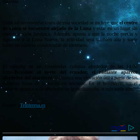
máxima.
Entre las recomendaciones de esta sociedad se incluye que
el centro
de visión se encuentre alejado de la Luna
y estar en un lugar sin
contaminación lumínica. Además, apunta a que la noche previa y
siguiente a la Luna Nueva, la actividad será también alta y suele
haber un número considerable de meteoros.
El radiante de las Gemínidas culmina alrededor de las 14.00
horas.
Bastante al norte del ecuador, el radiante aparece
alrededor del atardecer
, y alcanza una elevación útil a partir de las
primeras horas de la noche en adelante. En el hemisferio sur el
radiante aparece sólo alrededor de la medianoche, o más tarde aún.
Fuente: [
Teinteresa.es
]