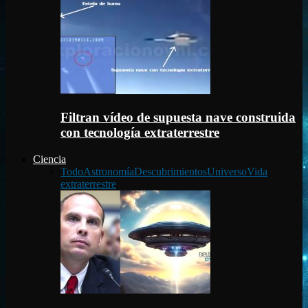
Filtran vídeo de supuesta nave construida
con tecnología extraterrestre
Ciencia
Todo
Astronomía
Descubrimientos
Universo
Vida
extraterrestre