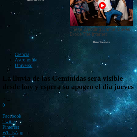
Ciencia
Astronomía
Universo
La lluvia de las Gemínidas será visible
desde hoy y espera su apogeo el día jueves
2147
0
Facebook
Twitter
Pinterest
WhatsApp