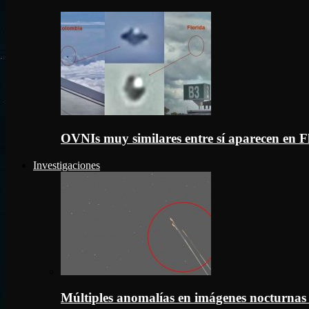
OVNIs muy similares entre sí aparecen en 
Investigaciones
Múltiples anomalías en imágenes nocturnas