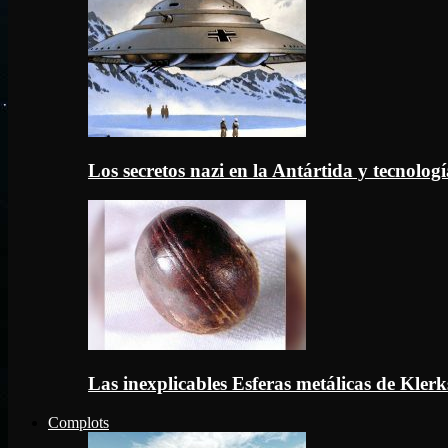
Los secretos nazi en la Antártida y tecnologí
Las inexplicables Esferas metálicas de Kler
Complots