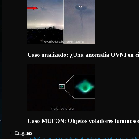
Caso analizado: ¿Una anomalía OVNI en c
Caso MUFON: Objetos voladores luminosos
Enigmas
Todo
Arqueología prohibida
Criptozoología
Crop circles
Fa