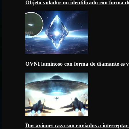
Objeto volador no identificado con forma d
OVNI luminoso con forma de diamante es v
Dos aviones caza son enviados a intercept