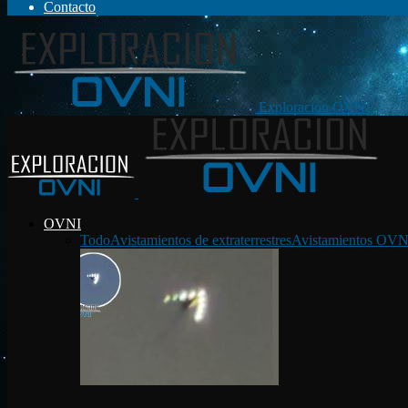
Contacto
Exploración OVNI
OVNI
Todo
Avistamientos de extraterrestres
Avistamientos OVN