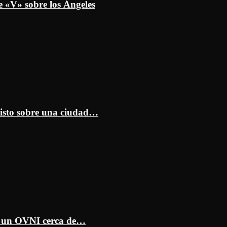
e «V» sobre los Ángeles
isto sobre una ciudad…
ar un OVNI cerca de…