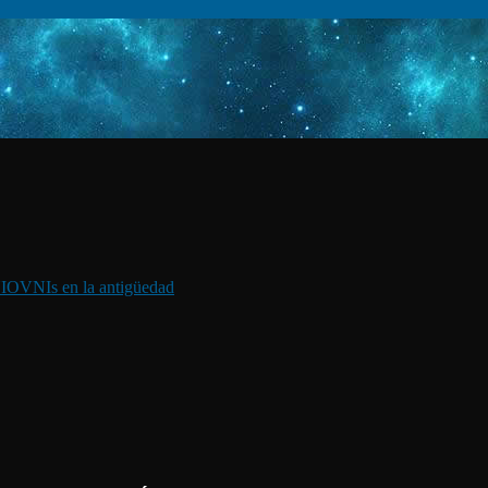
I
OVNIs en la antigüedad