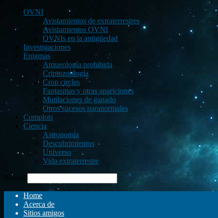
OVNI
Avistamientos de extraterrestres
Avistamientos OVNI
OVNIs en la antigüedad
Investigaciones
Enigmas
Arqueología prohibida
Criptozoología
Crop circles
Fantasmas y otras apariciones
Mutilaciones de ganado
Otros sucesos paranormales
Complots
Ciencia
Astronomía
Descubrimientos
Universo
Vida extraterrestre
Buscar
Home
Acerca de
Sitios amigos