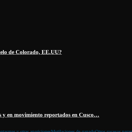
ielo de Colorado, EE.UU?
 y en movimiento reportados en Cusco…
ntasmas y otras apariciones
Mutilaciones de ganado
Otros sucesos para