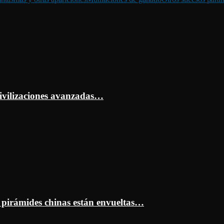
ivilizaciones avanzadas…
s pirámides chinas están envueltas…