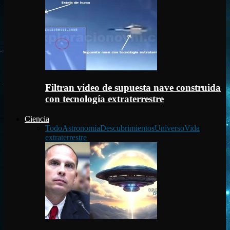
Filtran vídeo de supuesta nave construida
con tecnología extraterrestre
Ciencia
Todo
Astronomía
Descubrimientos
Universo
Vida
extraterrestre