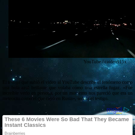
YouTube / caiden915x
El testigo que subió el video al YouTube describe el fenómeno como
una bola azul brillante que volaba como una estrella fugaz. «Fue
increíble verlo en persona, por un momento nos pareció que era un
meteorito como el que cayó en Rusia», señala el testigo.