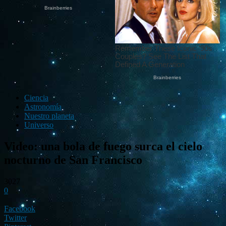
Ciencia
Astronomía
Nuestro planeta
Universo
Video: una bola de fuego surca el cielo
nocturno de San Francisco
3027
0
Facebook
Twitter