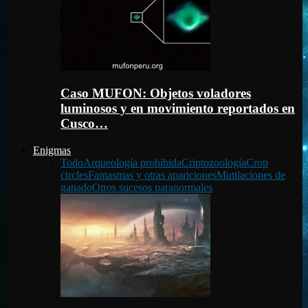
Caso MUFON: Objetos voladores
luminosos y en movimiento reportados en
Cusco…
Enigmas
Todo
Arqueología prohibida
Criptozoología
Crop
circles
Fantasmas y otras apariciones
Mutilaciones de
ganado
Otros sucesos paranormales