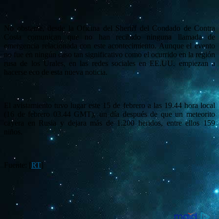
No obstante, desde la Oficina del Sheriff del Condado de Contra
Costa comunican que no han recibido ninguna llamada de
emergencia relacionada con este acontecimiento. Aunque el evento
no fue en ningún caso tan significativo como el ocurrido en la región
rusa de los Urales, en las redes sociales en EE.UU. empiezan a
hacerse eco de esta nueva noticia.
El avistamiento tuvo lugar este 15 de febrero a las 19.44 hora local
(16 de febrero 03.44 GMT), un día después de que un meteorito
cayera en Rusia y dejara más de 1.200 heridos, entre ellos 159
niños.
Fuente: [
RT
]