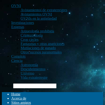
OVNI
Avistamientos de extraterrestres
Avistamientos OVNI
OVNIs en la antigüedad
Investigaciones
Enigmas
Arqueología prohibida
Criptozoología
Crop circles
Fantasmas y otras apariciones
Mutilaciones de ganado
Otros sucesos paranormales
Complots
Ciencia
Astronomía
Descubrimientos
Universo
Vida extraterrestre
Buscar
Home
Acerca de
Sitios amigos