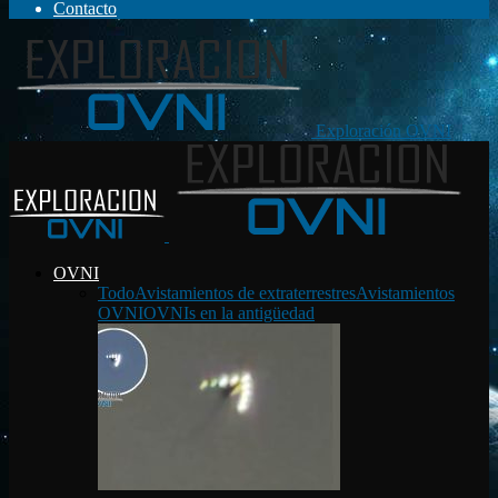
Contacto
Exploración OVNI
OVNI
Todo
Avistamientos de extraterrestres
Avistamientos
OVNI
OVNIs en la antigüedad