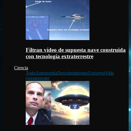
Filtran vídeo de supuesta nave construida
con tecnología extraterrestre
Ciencia
Todo
Astronomía
Descubrimientos
Universo
Vida
extraterrestre