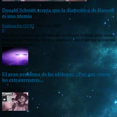
Donald Schmitt acepta que la diapositiva de Roswell
es una momia
Exploración OVNI
-
May 14, 2015
0
Circula por internet una declaración de Donald Schmitt, participante
principal del evento Be Witness, aceptando que el ser que se muestra
en las diapositivas...
El gran problema de los ufólogos: ¿Por qué vienen
los extraterrestres...
Nov 26, 2012