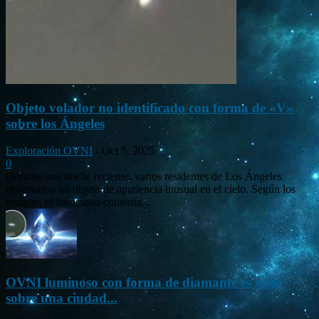
Objeto volador no identificado con forma de «V»
sobre los Ángeles
Exploración OVNI
-
Oct 5, 2025
0
Durante una noche reciente, varios residentes de Los Ángeles
observaron un objeto de apariencia inusual en el cielo. Según los
testigos, el fenómeno consistía...
OVNI luminoso con forma de diamante es visto
sobre una ciudad...