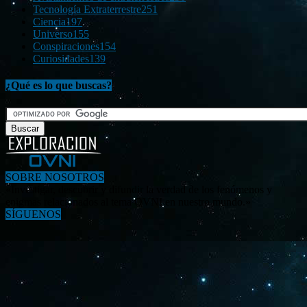
Tecnología Extraterrestre
251
Ciencia
197
Universo
155
Conspiraciones
154
Curiosidades
139
¿Qué es lo que buscas?
SOBRE NOSOTROS
«Investigar, descubrir y difundir la verdad de los fenómenos y
enigmas relacionados al tema OVNI en nuestro mundo.»
SÍGUENOS