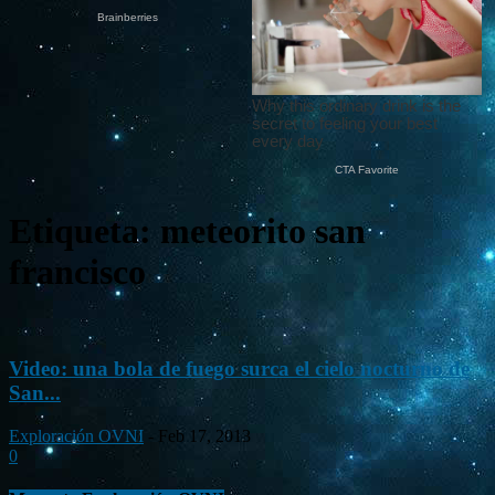
Etiqueta: meteorito san
francisco
Video: una bola de fuego surca el cielo nocturno de
San...
Exploración OVNI
-
Feb 17, 2013
0