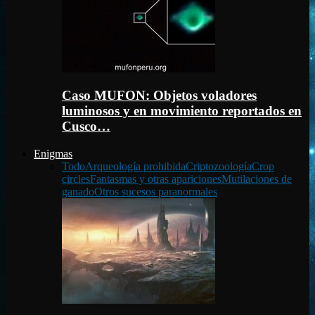
Caso MUFON: Objetos voladores
luminosos y en movimiento reportados en
Cusco…
Enigmas
Todo
Arqueología prohibida
Criptozoología
Crop
circles
Fantasmas y otras apariciones
Mutilaciones de
ganado
Otros sucesos paranormales