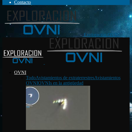
Contacto
Exploración OVNI
OVNI
Todo
Avistamientos de extraterrestres
Avistamientos
OVNI
OVNIs en la antigüedad