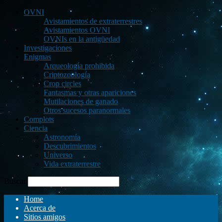
OVNI
Avistamientos de extraterrestres
Avistamientos OVNI
OVNIs en la antigüedad
Investigaciones
Enigmas
Arqueología prohibida
Criptozoología
Crop circles
Fantasmas y otras apariciones
Mutilaciones de ganado
Otros sucesos paranormales
Complots
Ciencia
Astronomía
Descubrimientos
Universo
Vida extraterrestre
Buscar
Home
Acerca de
Sitios amigos