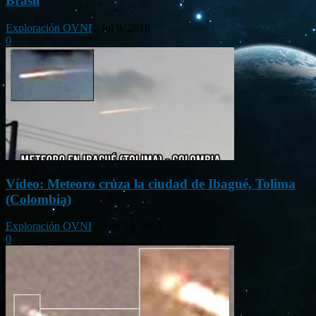
Brasil
Exploración OVNI
-
Jul 9, 2018
0
Vídeo: Meteoro cruza la ciudad de Ibagué, Tolima
(Colombia)
Exploración OVNI
-
Ago 23, 2015
0