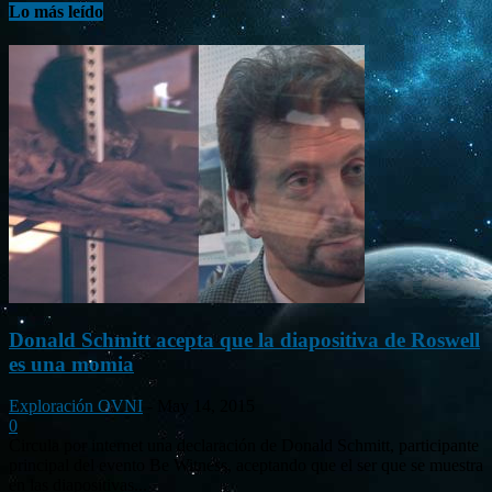
Lo más leído
Donald Schmitt acepta que la diapositiva de Roswell
es una momia
Exploración OVNI
-
May 14, 2015
0
Circula por internet una declaración de Donald Schmitt, participante
principal del evento Be Witness, aceptando que el ser que se muestra
en las diapositivas...