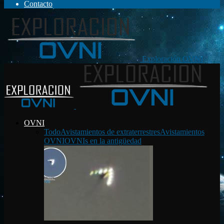
Contacto
Exploración OVNI
OVNI
Todo
Avistamientos de extraterrestres
Avistamientos
OVNI
OVNIs en la antigüedad