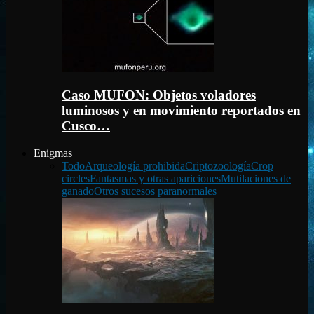
Caso MUFON: Objetos voladores
luminosos y en movimiento reportados en
Cusco…
Enigmas
Todo
Arqueología prohibida
Criptozoología
Crop
circles
Fantasmas y otras apariciones
Mutilaciones de
ganado
Otros sucesos paranormales