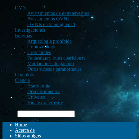
OVNI
Avistamientos de extraterrestres
Avistamientos OVNI
OVNIs en la antigüedad
Investigaciones
Enigmas
Arqueología prohibida
Criptozoología
Crop circles
Fantasmas y otras apariciones
Mutilaciones de ganado
Otros sucesos paranormales
Complots
Ciencia
Astronomía
Descubrimientos
Universo
Vida extraterrestre
Buscar
Home
Acerca de
Sitios amigos