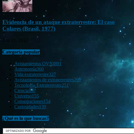
Evidencia de un ataque extraterrestre: El caso
Colares (Brasil, 1977)
Ene 21, 2012
Categoría popular
Avistamientos OVNI
891
Astronomía
360
Vida extraterrestre
327
Avistamientos de extraterrestres
290
Tecnología Extraterrestre
251
Ciencia
197
Universo
155
Conspiraciones
154
Curiosidades
139
¿Qué es lo que buscas?