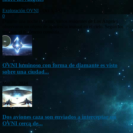
Exploración OVNI
-
Oct 5, 2025
0
Durante una noche reciente, varios residentes de Los Ángeles
observaron un objeto de apariencia inusual en el cielo. Según los
testigos, el fenómeno consistía...
OVNI luminoso con forma de diamante es visto
sobre una ciudad...
Mar 31, 2024
Dos aviones caza son enviados a interceptar un
OVNI cerca de...