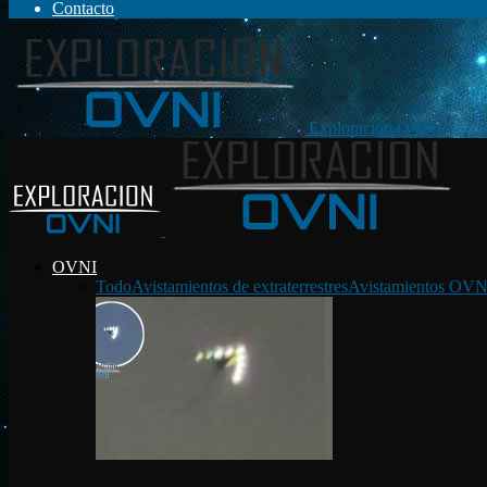
Contacto
Exploración OVNI
OVNI
Todo
Avistamientos de extraterrestres
Avistamientos OVN