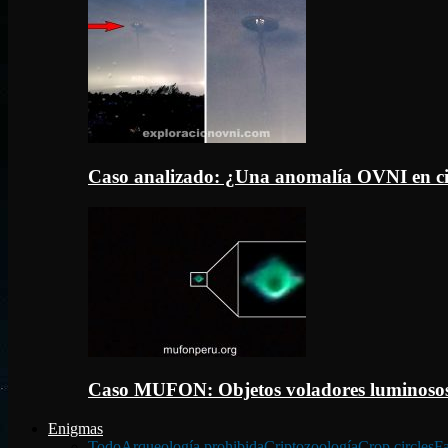
Caso analizado: ¿Una anomalía OVNI en c
Caso MUFON: Objetos voladores luminosos
Enigmas
Todo
Arqueología prohibida
Criptozoología
Crop circles
Fa