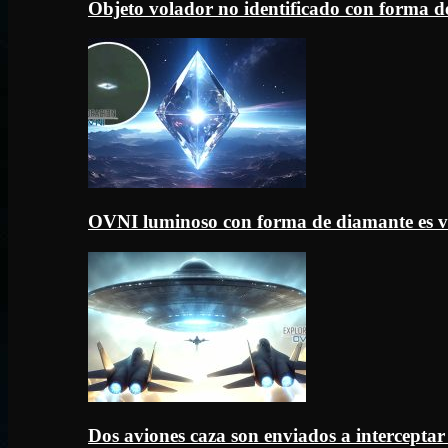
Objeto volador no identificado con forma d
OVNI luminoso con forma de diamante es v
Dos aviones caza son enviados a intercept