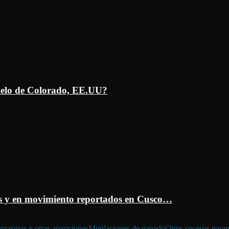
ielo de Colorado, EE.UU?
 y en movimiento reportados en Cusco…
ntasmas y otras apariciones
Mutilaciones de ganado
Otros sucesos para