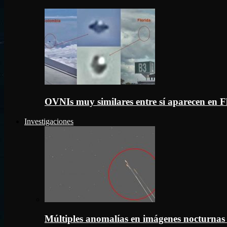
OVNIs muy similares entre sí aparecen en 
Investigaciones
Múltiples anomalías en imágenes nocturnas