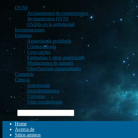
OVNI
Avistamientos de extraterrestres
Avistamientos OVNI
OVNIs en la antigüedad
Investigaciones
Enigmas
Arqueología prohibida
Criptozoología
Crop circles
Fantasmas y otras apariciones
Mutilaciones de ganado
Otros sucesos paranormales
Complots
Ciencia
Astronomía
Descubrimientos
Universo
Vida extraterrestre
Buscar
Home
Acerca de
Sitios amigos