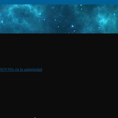
I
OVNIs en la antigüedad