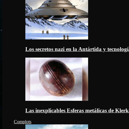
Los secretos nazi en la Antártida y tecnologí
Las inexplicables Esferas metálicas de Kler
Complots