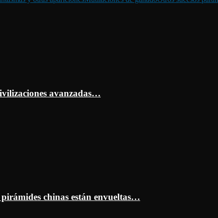
ivilizaciones avanzadas…
s pirámides chinas están envueltas…