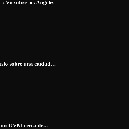
e «V» sobre los Ángeles
isto sobre una ciudad…
ar un OVNI cerca de…