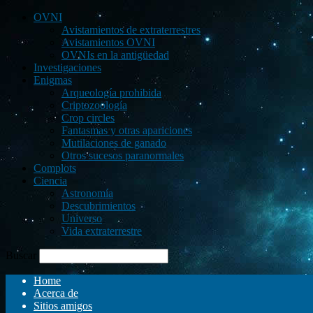
OVNI
Avistamientos de extraterrestres
Avistamientos OVNI
OVNIs en la antigüedad
Investigaciones
Enigmas
Arqueología prohibida
Criptozoología
Crop circles
Fantasmas y otras apariciones
Mutilaciones de ganado
Otros sucesos paranormales
Complots
Ciencia
Astronomía
Descubrimientos
Universo
Vida extraterrestre
Buscar
Home
Acerca de
Sitios amigos