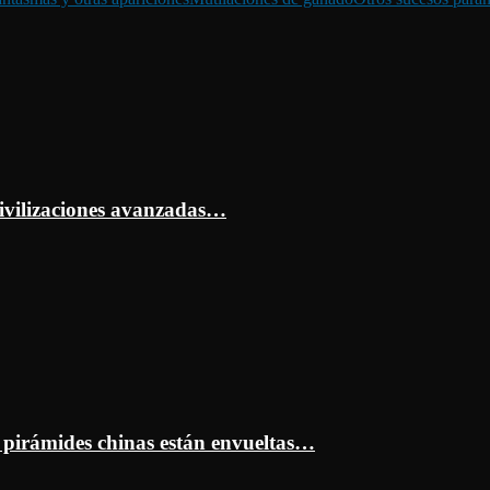
ivilizaciones avanzadas…
s pirámides chinas están envueltas…