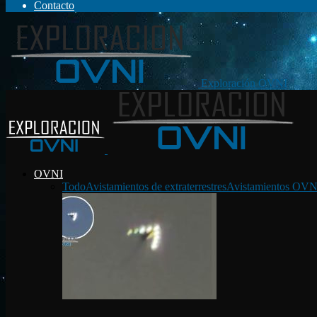
Contacto
Exploración OVNI
OVNI
Todo
Avistamientos de extraterrestres
Avistamientos OVN