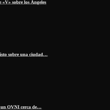
e «V» sobre los Ángeles
isto sobre una ciudad…
ar un OVNI cerca de…