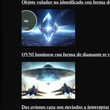
Objeto volador no identificado con forma d
OVNI luminoso con forma de diamante es v
Dos aviones caza son enviados a intercept