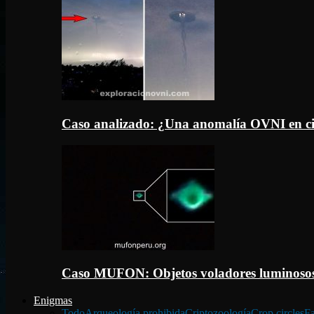
Caso analizado: ¿Una anomalía OVNI en c
Caso MUFON: Objetos voladores luminosos
Enigmas
Todo
Arqueología prohibida
Criptozoología
Crop circles
Fa