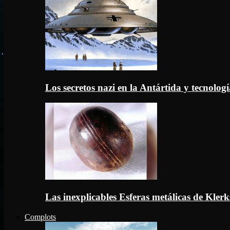
Los secretos nazi en la Antártida y tecnologí
Las inexplicables Esferas metálicas de Kler
Complots