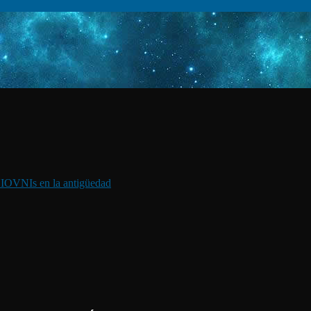
I
OVNIs en la antigüedad