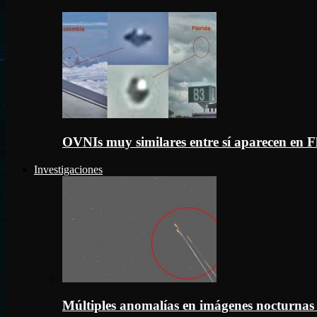
OVNIs muy similares entre sí aparecen en 
Investigaciones
Múltiples anomalías en imágenes nocturnas