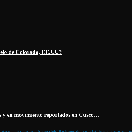
ielo de Colorado, EE.UU?
 y en movimiento reportados en Cusco…
ntasmas y otras apariciones
Mutilaciones de ganado
Otros sucesos para